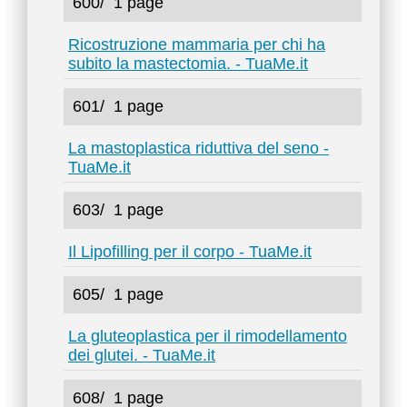
600/
1 page
Ricostruzione mammaria per chi ha
subito la mastectomia. - TuaMe.it
601/
1 page
La mastoplastica riduttiva del seno -
TuaMe.it
603/
1 page
Il Lipofilling per il corpo - TuaMe.it
605/
1 page
La gluteoplastica per il rimodellamento
dei glutei. - TuaMe.it
608/
1 page