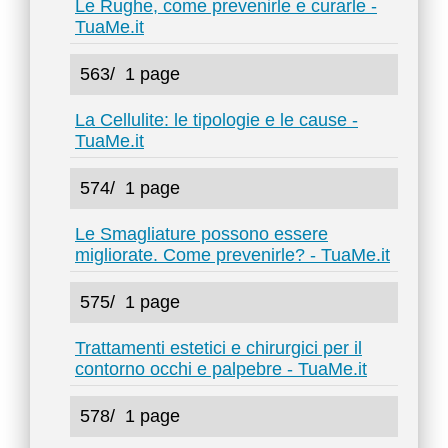
Le Rughe, come prevenirle e curarle -
TuaMe.it
563/
1 page
La Cellulite: le tipologie e le cause -
TuaMe.it
574/
1 page
Le Smagliature possono essere
migliorate. Come prevenirle? - TuaMe.it
575/
1 page
Trattamenti estetici e chirurgici per il
contorno occhi e palpebre - TuaMe.it
578/
1 page