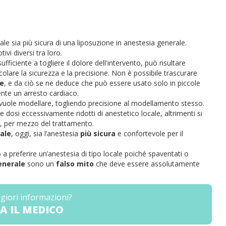
ale sia più sicura di una liposuzione in anestesia generale.
vi diversi tra loro.
ufficiente a togliere il dolore dell'intervento, può risultare
colare la sicurezza e la precisione. Non è possibile trascurare
e
, e da ciò se ne deduce che può essere usato solo in piccole
mente un arresto cardiaco.
 vuole modellare, togliendo precisione al modellamento stesso.
dosi eccessivamente ridotti di anestetico locale, altrimenti si
te, per mezzo del trattamento.
ale
, oggi, sia l’anestesia
più sicura
e confortevole per il
 a preferire un’anestesia di tipo locale poiché spaventati o
enerale
sono un
falso mito
che deve essere assolutamente
giori informazioni?
A IL MEDICO