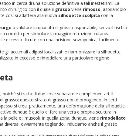
stico in cerca di una soluzione definitiva a tali inestetismi. La
vento chirurgico con il quale il
grasso
viene
rimosso
, aspirandolo
ute così si adatterà alla nuova
silhouette scolpita
con la
irurgo
a valutare la quantità di grasso asportabile, senza il rischio
nica corretta per stimolare la maggior retrazione cutanea
uale eccesso di cute con una incisione sovrapubica, facilmente
e gli accumuli adiposi localizzati e riarmonizzare la silhouette,
alizzato in eccesso e rimodellare una particolare regione
ieta
e, poiché si tratta di due cose separate e complementari. Il
o di grasso; questo strato di grasso non è omogeneo, in certi
iù spesso si crea, praticamente, una deformazione della silhouette.
iettivo dunque è quello di fare una vera e propria scultura in
ra la pelle e i muscoli. In quella zona, dunque, viene
rimodellato
a diversa, ovviamente togliendo, riduciamo anche il grasso