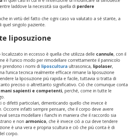
ta
in quei casi in cui vi è l’intenzione di modificare la silhouette
entre laddove la necessità sia quella di
perdere
nche in virtù del fatto che ogni caso va valutato a sé stante, a
i quel singolo paziente.
te liposuzione
localizzato in eccesso è quella che utilizza delle
cannule
, con il
ne è l'unico modo per rimodellare correttamente il pannicolo
 prendono i nomi di
liposcultura
ultrasonica,
lipolaser
,
ma l’unica tecnica realmente efficace rimane la liposuzione
ere la liposuzione più rapida e facile, tuttavia si tratta di
tanto preciso o altrettanto significativo. Ciò che comunque conta
a
mani sapienti e competenti
, perché, come in tutte le
go.
 o difetti particolari, dimenticando quello che invece è
e. Occorre infatti sempre pensare, che il corpo deve avere
val senza modellare i fianchi in maniera che il raccordo sia
trano e non
armonico
, che è invece ciò a cui deve tendere
ione è una vera e propria scultura e ciò che più conta è di
del corpo.