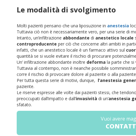
Le modalità di svolgimento
Molti pazienti pensano che una liposuzione in
anestesia
loc
Tuttavia ciò non è necessariamente vero, per una serie di moti
Intanto, un’infiltrazione
abbondante
di
anestetico locale
s
controproducente
per ciò che concerne altri ambiti in parti
infatti, che un anestetico locale è un farmaco attivo sul
cuor
quantità se si vuole evitare il rischio di procurare potenzial
Un’ infiltrazione abbondante inoltre
deforma
la parte che si
Tuttavia al contempo, non è neanche possibile somministrare 
corre il rischio di provocare dolore al paziente o alla pazien
Per tutta questa serie di motivi, dunque,
l’anestesia gener
paziente.
Le riserve espresse alle volte dai pazienti stessi, che tendono
preoccupati dall’impatto e dall’
invasività
di un’
anestesia g
sfatato.
Vuoi avere mag
CONTATT