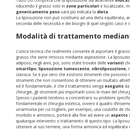
Tutto ciò comporta che la liposuzione sia altamente
indica
riducendo il grasso solo in
zone particolari
e localizzate, m
genericamente peso
sarà più indicata la
dieta
.
La liposuzione non può sostituirsi ad una dieta equilibrata, a
seconda delle necessità e dei bisogni di quel singolo caso e d
Modalità di trattamento median
L’unica tecnica che realmente consente di asportare il grasso 
grasso che viene rimosso mediante aspirazione. La liposuzio
adiposo; negli anni, poi, sono state trovate delle
varianti
che
smartlipo
,
liposuzione tumescente
,
vibroliposuzione
, 
classica. Se è pur vero che esistono strumenti che possono rend
strumenti che non consentono di ottenere un risultato altret
ed è fondamentale, è che il trattamento venga
eseguito
d
chirurgie, gli strumenti più importanti sono le mani del chirur
Spesso i pazienti tendono a concentrarsi su problemi specifici
fondamentale in chirurgia estetica, ovvero il quadro d’insiem
un’armonia per cui togliere, per esempio, una coulotte de che
morbido e armonico, porterà alla fine ad avere un
aspetto
s
qualunque intervento o trattamento di questo tipo. La liposuz
ottenere al suo termine, una forma armonica ed equilibrata 