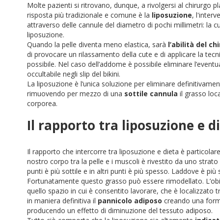
Molte pazienti si ritrovano, dunque, a rivolgersi al chirurgo pla
risposta più tradizionale e comune è la
liposuzione
, l'inter
attraverso delle cannule del diametro di pochi millimetri: la c
liposuzione.
Quando la pelle diventa meno elastica, sarà
l’abilità del ch
di provocare un rilassamento della cute e di applicare la tec
possibile. Nel caso dell’addome è possibile eliminare l’event
occultabile negli slip del bikini.
La liposuzione è l’unica soluzione per eliminare definitivament
rimuovendo per mezzo di una
sottile cannula
il grasso loc
corporea.
Il rapporto tra liposuzione e d
Il rapporto che intercorre tra liposuzione e dieta è particolar
nostro corpo tra la pelle e i muscoli è rivestito da uno strat
punti è più sottile e in altri punti è più spesso. Laddove è p
Fortunatamente questo grasso può essere rimodellato.
L’ob
quello spazio in cui è consentito lavorare, che è localizzato t
in maniera definitiva il
pannicolo adiposo
creando una form
producendo un effetto di diminuzione del tessuto adiposo.