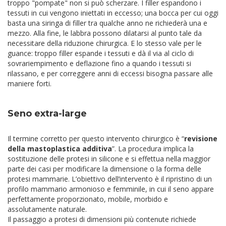
troppo "pompate" non si può scherzare. I filler espandono i
tessuti in cui vengono iniettati in eccesso; una bocca per cui oggi
basta una siringa di filler tra qualche anno ne richiederà una e
mezzo. Alla fine, le labbra possono dilatarsi al punto tale da
necessitare della riduzione chirurgica. E lo stesso vale per le
guance: troppo filler espande i tessuti e dà il via al ciclo di
sovrariempimento e deflazione fino a quando i tessuti si
rilassano, e per correggere anni di eccessi bisogna passare alle
maniere forti.
Seno extra-large
Il termine corretto per questo intervento chirurgico è “
revisione
della mastoplastica additiva
”. La procedura implica la
sostituzione delle protesi in silicone e si effettua nella maggior
parte dei casi per modificare la dimensione o la forma delle
protesi mammarie. L’obiettivo dell’intervento è il ripristino di un
profilo mammario armonioso e femminile, in cui il seno appare
perfettamente proporzionato, mobile, morbido e
assolutamente naturale.
Il passaggio a protesi di dimensioni più contenute richiede