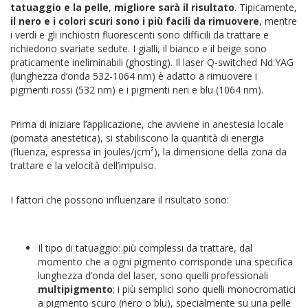
tatuaggio e la pelle
,
migliore sarà il risultato
. Tipicamente,
il nero e i colori scuri sono i più facili da rimuovere
, mentre
i verdi e gli inchiostri fluorescenti sono difficili da trattare e
richiedono svariate sedute. I gialli, il bianco e il beige sono
praticamente ineliminabili (ghosting). Il laser Q-switched Nd:YAG
(lunghezza d’onda 532-1064 nm) è adatto a rimuovere i
pigmenti rossi (532 nm) e i pigmenti neri e blu (1064 nm).
Prima di iniziare l’applicazione, che avviene in anestesia locale
(pomata anestetica), si stabiliscono la quantità di energia
(fluenza, espressa in joules/jcm²), la dimensione della zona da
trattare e la velocità dell’impulso.
I fattori che possono influenzare il risultato sono:
Il tipo di tatuaggio: più complessi da trattare, dal
momento che a ogni pigmento corrisponde una specifica
lunghezza d’onda del laser, sono quelli professionali
multipigmento
; i più semplici sono quelli monocromatici
a pigmento scuro (nero o blu), specialmente su una pelle