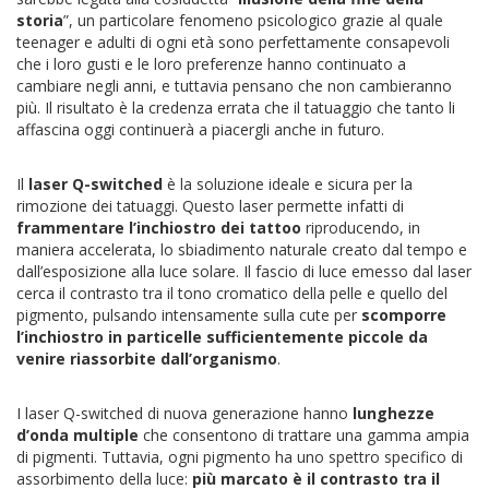
storia
”, un particolare fenomeno psicologico grazie al quale
teenager e adulti di ogni età sono perfettamente consapevoli
che i loro gusti e le loro preferenze hanno continuato a
cambiare negli anni, e tuttavia pensano che non cambieranno
più. Il risultato è la credenza errata che il tatuaggio che tanto li
affascina oggi continuerà a piacergli anche in futuro.
Il
laser Q-switched
è la soluzione ideale e sicura per la
rimozione dei tatuaggi. Questo laser permette infatti di
frammentare l’inchiostro dei tattoo
riproducendo, in
maniera accelerata, lo sbiadimento naturale creato dal tempo e
dall’esposizione alla luce solare. Il fascio di luce emesso dal laser
cerca il contrasto tra il tono cromatico della pelle e quello del
pigmento, pulsando intensamente sulla cute per
scomporre
l’inchiostro in particelle sufficientemente piccole da
venire riassorbite dall’organismo
.
I laser Q-switched di nuova generazione hanno
lunghezze
d’onda multiple
che consentono di trattare una gamma ampia
di pigmenti. Tuttavia, ogni pigmento ha uno spettro specifico di
assorbimento della luce:
più marcato è il contrasto tra il