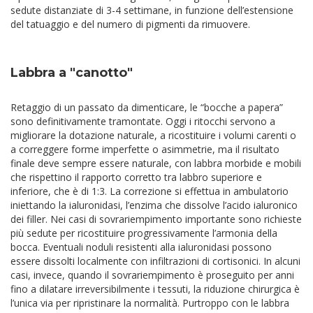
sedute distanziate di 3-4 settimane, in funzione dell’estensione
del tatuaggio e del numero di pigmenti da rimuovere.
Labbra a "canotto"
Retaggio di un passato da dimenticare, le “bocche a papera”
sono definitivamente tramontate. Oggi i ritocchi servono a
migliorare la dotazione naturale, a ricostituire i volumi carenti o
a correggere forme imperfette o asimmetrie, ma il risultato
finale deve sempre essere naturale, con labbra morbide e mobili
che rispettino il rapporto corretto tra labbro superiore e
inferiore, che è di 1:3.
La correzione si effettua in ambulatorio
iniettando la ialuronidasi, l’enzima che dissolve l’acido ialuronico
dei filler. Nei casi di sovrariempimento importante sono richieste
più sedute per ricostituire progressivamente l’armonia della
bocca. Eventuali noduli resistenti alla ialuronidasi possono
essere dissolti localmente con infiltrazioni di cortisonici.
In alcuni
casi, invece, quando il sovrariempimento è proseguito per anni
fino a dilatare irreversibilmente i tessuti, la riduzione chirurgica è
l’unica via per ripristinare la normalità.
Purtroppo con
le labbra