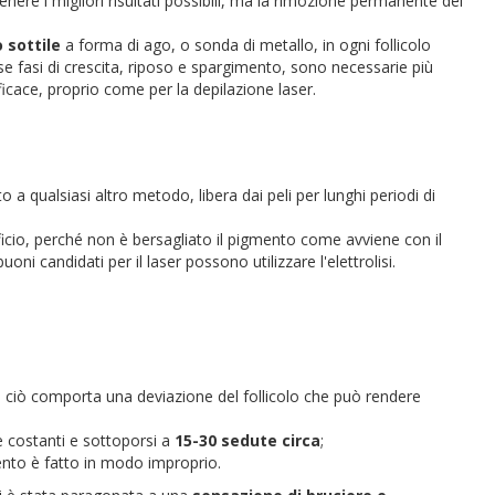
enere i migliori risultati possibili, ma la rimozione permanente dei
 sottile
a forma di ago, o sonda di metallo, in ogni follicolo
rse fasi di crescita, riposo e spargimento, sono necessarie più
fficace, proprio come per la depilazione laser.
o a qualsiasi altro metodo, libera dai peli per lunghi periodi di
icio, perché non è bersagliato il pigmento come avviene con il
ni candidati per il laser possono utilizzare l'elettrolisi.
, ciò comporta una deviazione del follicolo che può rendere
e costanti e sottoporsi a
15-30 sedute circa
;
mento è fatto in modo improprio.