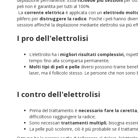
depilazione permanente. Essa
richiede più sessioni
per ott
peli non è garantita per tutti al 100%.
La
corrente elettrica
è applicata con un
elettrodo molto
pilifero per
distruggere la radice
. Poiché i peli hanno dive
sessioni affinché la depilazione mediante elettrolisi sia più e
I pro dell'elettrolisi
L’elettrolisi ha i
migliori risultati complessivi,
rispett
tempo fino alla scomparsa permanente;
Molti tipi di peli e pelle
diversi possono trarne benef
laser, ma il follicolo stesso. Le persone che non sono buo
I contro dell'elettrolisi
Prima del trattamento è
necessario fare la ceretta
difficoltoso raggiungere la radice;
Sono necessari
trattamenti multipli
, bisogna esser
La pelle può scolorire, ciò è più probabile se il tratta