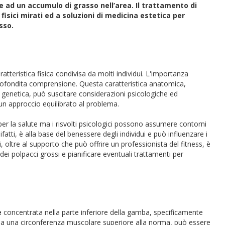
 ad un accumulo di grasso nell’area. Il trattamento di
fisici mirati ed a soluzioni di medicina estetica per
sso.
tteristica fisica condivisa da molti individui. L'importanza
pprofondita comprensione. Questa caratteristica anatomica,
e genetica, può suscitare considerazioni psicologiche ed
 un approccio equilibrato al problema.
per la salute ma i risvolti psicologici possono assumere contorni
difatti, è alla base del benessere degli individui e può influenzare i
i, oltre al supporto che può offrire un professionista del fitness, è
ei polpacci grossi e pianificare eventuali trattamenti per
e
concentrata nella parte inferiore della gamba, specificamente
a una circonferenza muscolare superiore alla norma, può essere