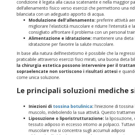
condizione è legata alla causa scatenante e nella maggior pa
dell’allenamento fisico verso esercizi che permettono una r
bilanciata con un adeguato apporto di acqua.
Modulazione dell'allenamento:
preferire attività a
migliorare l'elasticità muscolare e ridurre l'intensità e l
consigliato affrontare il problema con un personal train
Alimentazione e idratazione:
mantenere una dieta bi
idratazione per favorire la salute muscolare.
In base alla natura dell’inestetismo è possibile che la regress
praticabile attraverso esercizi fisici mirati, una buona dieta b
la chirurgia estetica possono intervenire per il tratt
sopraelencate non sortiscono i risultati attesi
e quando 
come unica soluzione.
Le principali soluzioni mediche si
Iniezioni di
tossina botulinica
:
l'iniezione di tossin
muscolo, indebolendo la sua attività. Questo trattamen
Liposuzione o liporistrutturazione:
la liposuzione, 
tessuto adiposo in eccesso intorno ai polpacci. Tutta
muscolare ma si concentra sugli accumuli adiposi