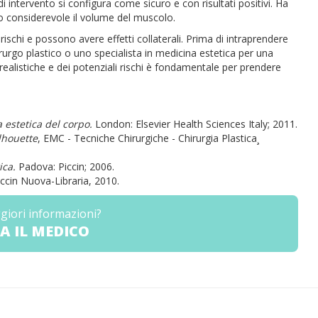
i intervento si configura come sicuro e con risultati positivi. Ha
do considerevole il volume del muscolo.
schi e possono avere effetti collaterali. Prima di intraprendere
urgo plastico o uno specialista in medicina estetica per una
 realistiche e dei potenziali rischi è fondamentale per prendere
 estetica del corpo.
London: Elsevier Health Sciences Italy; 2011.
ilhouette
, EMC - Tecniche Chirurgiche - Chirurgia Plastica¸
ica.
Padova: Piccin; 2006.
iccin Nuova-Libraria, 2010.
giori informazioni?
A IL MEDICO