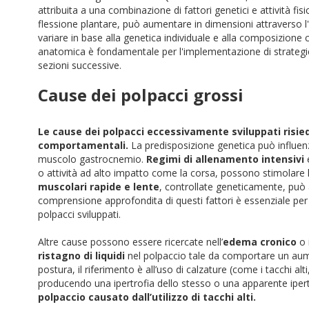
attribuita a una combinazione di fattori genetici e attività fisi
flessione plantare, può aumentare in dimensioni attraverso l'
variare in base alla genetica individuale e alla composizione
anatomica è fondamentale per l'implementazione di strategi
sezioni successive.
Cause dei polpacci grossi
Le cause dei polpacci eccessivamente sviluppati risie
comportamentali.
La predisposizione genetica può influenz
muscolo gastrocnemio.
Regimi di allenamento intensivi
e
o attività ad alto impatto come la corsa, possono stimolare l
muscolari rapide e lente
, controllate geneticamente, può a
comprensione approfondita di questi fattori è essenziale per 
polpacci sviluppati.
Altre cause possono essere ricercate nell’
edema cronico
o 
ristagno di liquidi
nel polpaccio tale da comportare un aume
postura, il riferimento è all’uso di calzature (come i tacchi 
producendo una ipertrofia dello stesso o una apparente ipertr
polpaccio causato dall’utilizzo di tacchi alti.