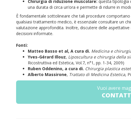
Chirurgia di riduzione muscolare:
questa tipologia d
una durata di circa un’ora e permette di ridurre in mo
È fondamentale sottolineare che tali procedure comportano ri
qualsiasi trattamento medico, è essenziale consultare un chir
valutazione approfondita. Inoltre, discutere delle aspettative
decisioni informate.
Fonti:
Matteo Basso et al, A cura di.
Medicina e chirurgia
Yves-Gérard Illouz
,
Liposcultura e chirurgia della s
Ricostruttiva ed Estetica, Vol.7, n°1, pp. 1-34, 2009)
Ruben Oddenino, a cura di.
Chirurgia plastica estet
Alberto
Massirone
,
Trattato di Medicina Estetica
, P
Vuoi avere mag
CONTATT