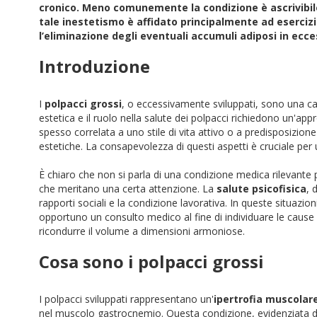
cronico. Meno comunemente la condizione è ascrivibile
tale inestetismo è affidato principalmente ad esercizi 
l’eliminazione degli eventuali accumuli adiposi in ecce
Introduzione
I
polpacci grossi
, o eccessivamente sviluppati, sono una cara
estetica e il ruolo nella salute dei polpacci richiedono un'a
spesso correlata a uno stile di vita attivo o a predisposizion
estetiche. La consapevolezza di questi aspetti è cruciale per
È chiaro che non si parla di una condizione medica rilevante 
che meritano una certa attenzione. La
salute psicofisica
, 
rapporti sociali e la condizione lavorativa. In queste situazion
opportuno un consulto medico al fine di individuare le cause d
ricondurre il volume a dimensioni armoniose.
Cosa sono i polpacci grossi
I polpacci sviluppati rappresentano un'
ipertrofia muscolar
nel muscolo gastrocnemio. Questa condizione, evidenziata d