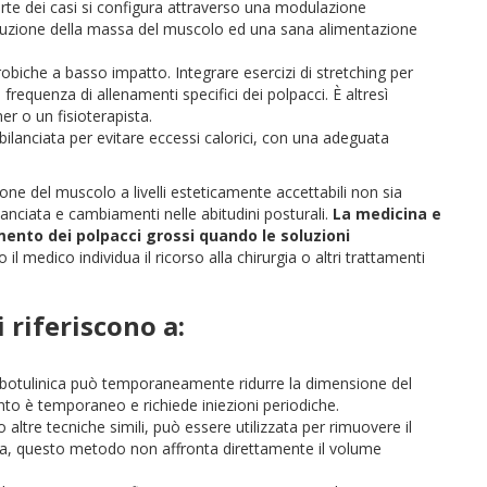
rte dei casi si configura attraverso una modulazione
iduzione della massa del muscolo ed una sana alimentazione
erobiche a basso impatto. Integrare esercizi di stretching per
a frequenza di allenamenti specifici dei polpacci. È altresì
er o un fisioterapista.
lanciata per evitare eccessi calorici, con una adeguata
ione del muscolo a livelli esteticamente accettabili non sia
ilanciata e cambiamenti nelle abitudini posturali.
La medicina e
amento dei polpacci grossi quando le soluzioni
il medico individua il ricorso alla chirurgia o altri trattamenti
 riferiscono a:
a botulinica può temporaneamente ridurre la dimensione del
to è temporaneo e richiede iniezioni periodiche.
o altre tecniche simili, può essere utilizzata per rimuovere il
via, questo metodo non affronta direttamente il volume