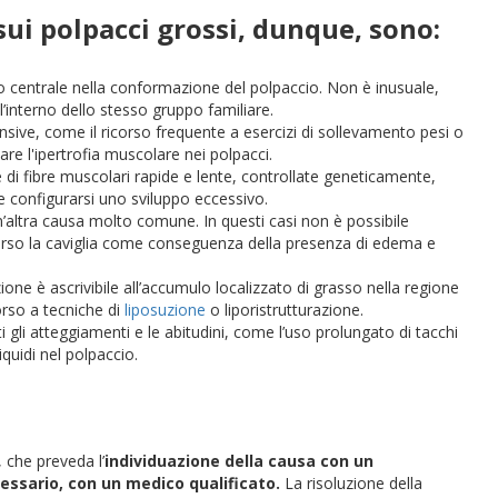
sui polpacci grossi, dunque, sono:
o centrale nella conformazione del polpaccio. Non è inusuale,
l’interno dello stesso gruppo familiare.
tensive, come il ricorso frequente a esercizi di sollevamento pesi o
re l'ipertrofia muscolare nei polpacci.
 di fibre muscolari rapide e lente, controllate geneticamente,
 e configurarsi uno sviluppo eccessivo.
 un’altra causa molto comune. In questi casi non è possibile
verso la caviglia come conseguenza della presenza di edema e
ione è ascrivibile all’accumulo localizzato di grasso nella regione
corso a tecniche di
liposuzione
o liporistrutturazione.
tti gli atteggiamenti e le abitudini, come l’uso prolungato di tacchi
iquidi nel polpaccio.
, che preveda l’
individuazione
della causa con un
cessario, con un medico qualificato.
La risoluzione della