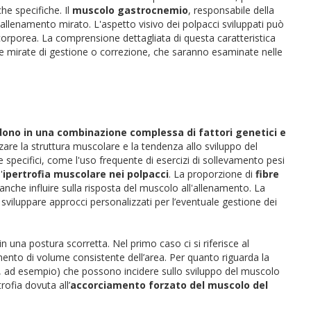
che specifiche. Il
muscolo gastrocnemio
, responsabile della
allenamento mirato. L'aspetto visivo dei polpacci sviluppati può
 corporea. La comprensione dettagliata di questa caratteristica
e mirate di gestione o correzione, che saranno esaminate nelle
dono in una combinazione complessa di fattori genetici e
are la struttura muscolare e la tendenza allo sviluppo del
 specifici, come l'uso frequente di esercizi di sollevamento pesi
'
ipertrofia muscolare nei polpacci
. La proporzione di
fibre
nche influire sulla risposta del muscolo all'allenamento. La
sviluppare approcci personalizzati per l’eventuale gestione dei
in una postura scorretta. Nel primo caso ci si riferisce al
nto di volume consistente dell’area. Per quanto riguarda la
alti, ad esempio) che possono incidere sullo sviluppo del muscolo
ofia dovuta all’
accorciamento forzato del muscolo del