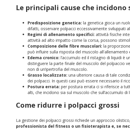
Le principali cause che incidono 
Predisposizione genetica:
la genetica gioca un ruol
difatti, osservare polpacci eccessivamente sviluppati al
Regimi di allenamento specifici:
attività fisiche in
attività ad alto impatto come la corsa, possono stimola
Composizione delle fibre muscolari:
la proporzione
può influire sulla risposta del muscolo all'allenamento
Edema cronico:
l’accumulo ed il ristagno di liquidi è
distinguere la parte finale del muscolo del polpaccio 
non di un’ipertrofia del muscolo.
Grasso localizzato:
una ulteriore causa di tale condiz
dei polpacci. In questi casi può essere necessario il ri
Postura errata:
per postura errata ci si riferisce a tu
alti, che incidono sia sul muscolo che sull’accumulo di l
Come ridurre i polpacci grossi
La gestione dei polpacci grossi richiede un approccio olistico
professionista del fitness o un fisioterapista
e, se ne