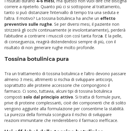
I risultati durano
4-6 mesi
, ma questo non vuol dire che bisogna
correre a ripeterlo. Quanto più ci si sottopone al trattamento,
tanto si può distanziare l’intervallo di tempo tra una seduta e
l’altra. Il motivo? La tossina botulinica ha anche un
effetto
preventivo sulle rughe
. Se per diversi mesi, il paziente non
strizzerà gli occhi continuamente (e involontariamente), perderà
l’abitudine a contrarre i muscoli con così tanta forz
a
. E la pelle,
di conseguenza, reagirà distendendosi sempre di più, con il
risultato di non generare rughe molto profonde.
Tossina botulinica pura
Tra un trattamento di tossina botulinica e l’altro devono passare
almeno 3 mesi, altrimenti si rischia di sviluppare anticorpi,
soprattutto alle proteine accessorie che compongono il
farmaco. Ci sono, tuttavia, alcuni tipi di tossina botulinica
composti
solo dal principio attivo
. Si tratta di formule pure,
prive di proteine complessanti, cioè dei componenti che di solito
vengono aggiunte alla formulazione per consentirne la stabilità.
La purezza della formula scongiura il rischio di sviluppare
reazioni immunitarie che renderebbero il farmaco inefficace.