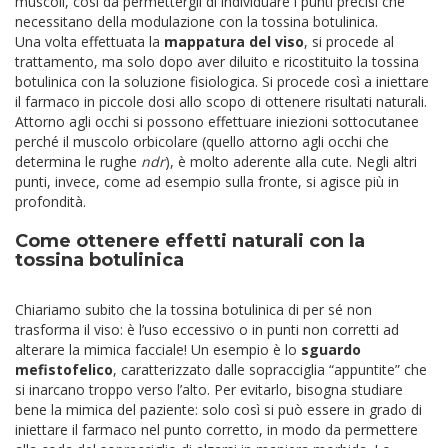
muscoli, così da permettergli di individuare i punti precisi che
necessitano della modulazione con la tossina botulinica.
Una volta effettuata la
mappatura del viso
, si procede al
trattamento, ma solo dopo aver diluito e ricostituito la tossina
botulinica con la soluzione fisiologica. Si procede così a iniettare
il farmaco in piccole dosi allo scopo di ottenere risultati naturali.
Attorno agli occhi si possono effettuare iniezioni sottocutanee
perché il muscolo orbicolare (quello attorno agli occhi che
determina le rughe
ndr
), è molto aderente alla cute. Negli altri
punti, invece, come ad esempio sulla fronte, si agisce più in
profondità.
Come ottenere effetti naturali con la
tossina botulinica
Chiariamo subito che la tossina botulinica di per sé non
trasforma il viso: è l’uso eccessivo o in punti non corretti ad
alterare la mimica facciale! Un esempio è lo
sguardo
mefistofelico
, caratterizzato dalle sopracciglia “appuntite” che
si inarcano troppo verso l’alto. Per evitarlo, bisogna studiare
bene la mimica del paziente: solo così si può essere in grado di
iniettare il farmaco nel punto corretto, in modo da permettere