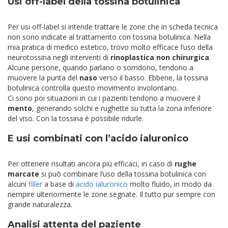
Usi off-label della tossina botulinica
Per usi off-label si intende trattare le zone che in scheda tecnica
non sono indicate al trattamento con tossina botulinica. Nella
mia pratica di medico estetico, trovo molto efficace l’uso della
neurotossina negli interventi di
rinoplastica non chirurgica
.
Alcune persone, quando parlano o sorridono, tendono a
muovere la punta del
naso
verso il basso. Ebbene, la tossina
botulinica controlla questo movimento involontario.
Ci sono poi situazioni in cui i pazienti tendono a muovere
il
mento
, generando solchi e rughette su tutta la zona inferiore
del viso. Con la tossina è possibile ridurle.
E usi combinati con l’acido ialuronico
Per ottenere risultati ancora più efficaci, in caso di
rughe
marcate
si può combinare l’uso della tossina botulinica con
alcuni
filler
a base di
acido ialuronico
molto fluido, in modo da
riempire ulteriormente le zone segnate. Il tutto pur sempre con
grande naturalezza.
Analisi attenta del paziente