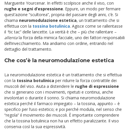
Marguerite Yourcenar. In effetti scolpisce anche il viso, con
rughe e segni d’espressione
. Eppure, un modo per fermare
quest’azione “scultorea”, propria del passare degli anni, c’è. Si
chiama
neuromodulazione estetica
, un trattamento che si
effettua con la
tossina botulinica
. Agisce come se rallentasse
il
“
tic tac” delle lancette. La verità è che – più che rallentare –
allenta
la forza della mimica facciale, uno dei fattori responsabili
dell’invecchiamento. Ma andiamo con ordine, entrando nel
dettaglio del trattamento.
Che cos’è la neuromodulazione estetica
La neuromodulazione estetica è un trattamento che si effettua
con la
tossina botulinica
per ridurre la forza contrattile dei
muscoli del viso. Aiuta a distendere le
rughe di espressione
che si generano con i movimenti, ripetuti e continui, anche
involontari o durante il sonno. Si chiama neuromodulazione
estetica perché il farmaco impiegato – la tossina, appunto – è
specifico per l’uso estetico; e poi perché modula, nel senso che
“regola” il movimento dei muscoli. È importante comprendere
che la tossina botulinica non ha un effetto paralizzante. Il viso
conserva così la sua espressività.