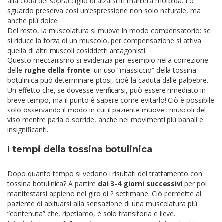
alla coda del sopracciglio di alzarsi in maniera morbida. Lo
sguardo preserva così un’espressione non solo naturale, ma
anche più dolce.
Del resto, la muscolatura si muove in modo compensatorio: se
si riduce la forza di un muscolo, per compensazione si attiva
quella di altri muscoli cosiddetti antagonisti.
Questo meccanismo si evidenzia per esempio nella correzione
delle
rughe della fronte
: un uso “massiccio” della tossina
botulinica può determinare ptosi, cioè la caduta delle palpebre.
Un effetto che, se dovesse verificarsi, può essere rimediato in
breve tempo, ma il punto è sapere come evitarlo! Ciò è possibile
solo osservando il modo in cui il paziente muove i muscoli del
viso mentre parla o sorride, anche nei movimenti più banali e
insignificanti.
I tempi della tossina botulinica
Dopo quanto tempo si vedono i risultati del trattamento con
tossina botulinica? A partire
dai 3-4 giorni successiv
i per poi
manifestarsi appieno nel giro di 2 settimane. Ciò permette al
paziente di abituarsi alla sensazione di una muscolatura più
“contenuta” che, ripetiamo, è solo transitoria e lieve.