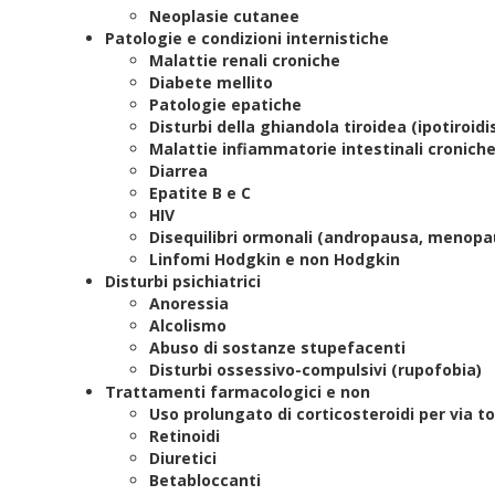
Neoplasie cutanee
Patologie e condizioni internistiche
Malattie renali croniche
Diabete mellito
Patologie epatiche
Disturbi della ghiandola tiroidea (ipotiroid
Malattie infiammatorie intestinali croniche
Diarrea
Epatite B e C
HIV
Disequilibri ormonali (andropausa, menopa
Linfomi Hodgkin e non Hodgkin
Disturbi psichiatrici
Anoressia
Alcolismo
Abuso di sostanze stupefacenti
Disturbi ossessivo-compulsivi (rupofobia)
Trattamenti farmacologici e non
Uso prolungato di corticosteroidi per via t
Retinoidi
Diuretici
Betabloccanti