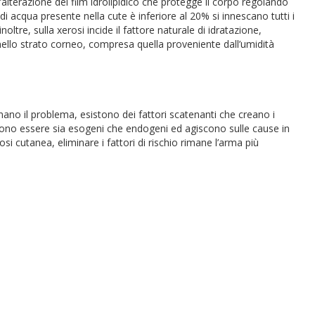
alterazione del film idrolipidico che protegge il corpo regolando
di acqua presente nella cute è inferiore al 20% si innescano tutti i
noltre, sulla xerosi incide il fattore naturale di idratazione,
nello strato corneo, compresa quella proveniente dall’umidità
inano il problema, esistono dei fattori scatenanti che creano i
possono essere sia esogeni che endogeni ed agiscono sulle cause in
si cutanea, eliminare i fattori di rischio rimane l’arma più