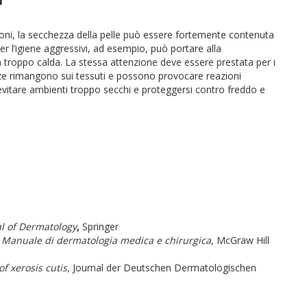
zioni, la secchezza della pelle può essere fortemente contenuta
per l’igiene aggressivi, ad esempio, può portare alla
a troppo calda. La stessa attenzione deve essere prestata per i
anze rimangono sui tessuti e possono provocare reazioni
evitare ambienti troppo secchi e proteggersi contro freddo e
l of Dermatology
,
Springer
,
Manuale di dermatologia medica e chirurgica
, McGraw Hill
f xerosis cutis,
Journal der Deutschen Dermatologischen