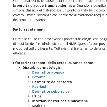
Come analizzato, le cause della xerosi cutanea risiedono nell’
la
perdita d’acqua trans-epidermica
. Quando la quantità 
sintomi classici del disturbo. Da un punto di vista fisiologico, i
ovvero il mix di sostanze che permette di trattenere l’acqua 
dell’ambiente esterno.
Fattori scatenanti
Oltre alle cause che descrivono i processi fisiologici che orig
disequilibri del film idrolipidico e dell’NMF. Questi fattori 
modo del tutto differente. Tuttavia, nel trattamento della xero
efficace.
I fattori scatenanti della xerosi cutanea sono:
Disturbi dermatologici
Dermatite atopica
Eczema
Dermatite da contatto
Psoriasi
Dermatite seborroica
Ittiosi
Infezioni batteriche e micotiche
Scabbia