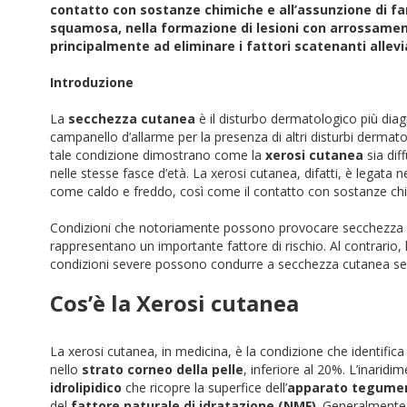
contatto con sostanze chimiche e all’assunzione di farm
squamosa, nella formazione di lesioni con arrossamen
principalmente ad eliminare i fattori scatenanti allev
Introduzione
La
secchezza cutanea
è il disturbo dermatologico più dia
campanello d’allarme per la presenza di altri disturbi dermatolog
tale condizione dimostrano come la
xerosi cutanea
sia dif
nelle stesse fasce d’età. La xerosi cutanea, difatti, è legata n
come caldo e freddo, così come il contatto con sostanze chim
Condizioni che notoriamente possono provocare secchezza c
rappresentano un importante fattore di rischio. Al contrario, 
condizioni severe possono condurre a secchezza cutanea se
Cos’è la Xerosi cutanea
La xerosi cutanea, in medicina, è la condizione che identifica
nello
strato corneo della pelle
, inferiore al 20%. L’inaridi
idrolipidico
che ricopre la superfice dell’
apparato tegumen
del
fattore naturale di idratazione (NMF)
. Generalmente,