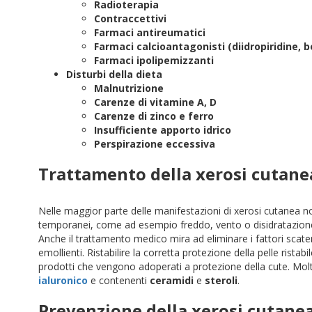
Radioterapia
Contraccettivi
Farmaci antireumatici
Farmaci calcioantagonisti (diidropiridine, 
Farmaci ipolipemizzanti
Disturbi della dieta
Malnutrizione
Carenze di vitamine A, D
Carenze di zinco e ferro
Insufficiente apporto idrico
Perspirazione eccessiva
Trattamento della xerosi cutane
Nelle maggior parte delle manifestazioni di xerosi cutanea no
temporanei, come ad esempio freddo, vento o disidratazione
Anche il trattamento medico mira ad eliminare i fattori scate
emollienti. Ristabilire la corretta protezione della pelle ristabil
prodotti che vengono adoperati a protezione della cute. Molto
ialuronico
e contenenti
ceramidi
e
steroli
.
Prevenzione della xerosi cutane