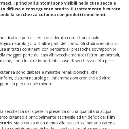
aci. I principali sintomi sono visibili nella cute secca e
to diffuso e conseguente prurito. Il trattamento è mirato
iando la secchezza cutanea con prodotti emollienti.
gnosticato e può essere considerato come il principale
ici, neurologici o di altre parti del corpo. Gli studi scientifici su
fusa in tutti i continenti con percentuali pressoché sovrapponibili
ella maggior parte dei casi all’invecchiamento; i fattori ambientali,
iche, sono le altre importanti cause di secchezza della pelle.
utanea sono diabete e malattie renali croniche, che
linfomi, disturbi neurologici, infiammazioni croniche ed altre
ppure in percentuale minore.
 la secchezza della pelle in presenza di una quantità di acqua,
mento cutaneo è principalmente ascrivibile ad un deficit del
film
tario
, sia a causa di un danno allo stesso sia per una carenza
 tale condizione non richiede alcun trattamento medico e si