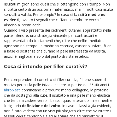
risultati migliori sono quelli che si ottengono con il tempo. Non
si tratta certo di un assioma matematico, ma in molti casi risulta
senz’altro valido. Per esempio? In caso di
lassità medie ed
evidenti
, ovvero i segnali che ci “fanno sembrare vecchi”,
almeno ai nostri occhi.
Quando il viso presenta dei cedimenti cutanei, soprattutto nella
parte inferiore, una strategia vincente per contrastarli è
rappresentata da trattamenti che, oltre che nell’immediato,
agiscono nel tempo. In medicina estetica, esistono, infatti, filler
a base di sostanze che curano la pelle interessata da lassità,
anziché migliorarla solo dal punto di vista estetico.
Cosa si intende per filler curativi?
Per comprendere il concetto di filler curativi, è bene sapere il
motivo per cui la pelle inizia a cedere. A partire dai 35-40 anni i
fibroblasti
cominciano a produrre meno collagene, la proteina
che dà sostegno alla cute. Il risultato è una pelle meno elastica
che tende a cadere verso il basso, quasi alterando i lineamenti e
l’originaria
definizione del volto
. In caso di lassità già evidenti,
non è raro vedersi con un viso più slargato oltre che svuotato: i
tessuti ceduti tendono sia ad allargare che ad “appiattire” il