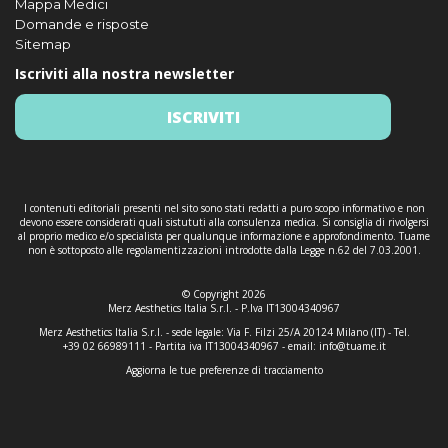
Mappa Medici
Domande e risposte
Sitemap
Iscriviti alla nostra newsletter
ISCRIVITI
I contenuti editoriali presenti nel sito sono stati redatti a puro scopo informativo e non
devono essere considerati quali sistututi alla consulenza medica. Si consiglia di rivolgersi
al proprio medico e/o specialista per qualunque informazione e approfondimento. Tuame
non è sottoposto alle regolamentizzazioni introdotte dalla Legge n.62 del 7.03.2001.
© Copyright 2026
Merz Aesthetics Italia S.r.l. - P.Iva IT13004340967
Merz Aesthetics Italia S.r.l. - sede legale: Via F. Filzi 25/A 20124 Milano (IT) - Tel.
+39 02 66989111 - Partita iva IT13004340967 - email:
info@tuame.it
Aggiorna le tue preferenze di tracciamento