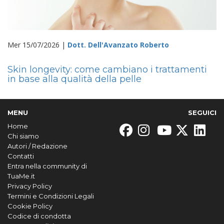
Mer 15/07/2026 |
Dott. Dell'Avanzato Roberto
Skin longevity: come cambiano i trattamenti
in base alla qualità della pelle
MENU
SEGUICI
Home
Chi siamo
Autori / Redazione
Contatti
Entra nella community di
TuaMe.it
Privacy Policy
Termini e Condizioni Legali
Cookie Policy
Codice di condotta