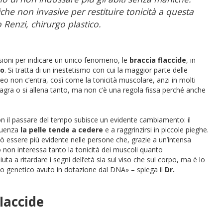
e non invasive per restituire tonicità a questa
 Renzi, chirurgo plastico.
sioni per indicare un unico fenomeno, le
braccia flaccide
, in
to
. Si tratta di un inestetismo con cui la maggior parte delle
oreo non c’entra, così come la tonicità muscolare, anzi in molti
agra o si allena tanto, ma non c’è una regola fissa perché anche
n il passare del tempo subisce un evidente cambiamento: il
eguenza
la
pelle tende a cedere
e a raggrinzirsi in piccole pieghe.
 essere più evidente nelle persone che, grazie a un’intensa
o non interessa tanto la tonicità dei muscoli quanto
uta a ritardare i segni dell’età sia sul viso che sul corpo, ma è lo
edo genetico avuto in dotazione dal DNA» – spiega il
Dr.
laccide