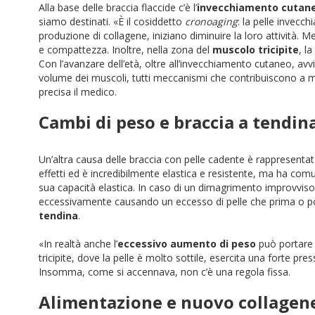
Alla base delle braccia flaccide c’è l’
invecchiamento cutan
siamo destinati. «È il cosiddetto
cronoaging
: la pelle invecch
produzione di collagene, iniziano diminuire la loro attività.
e compattezza. Inoltre, nella zona del
muscolo tricipite
, l
Con l’avanzare dell’età, oltre all’invecchiamento cutaneo, av
volume dei muscoli, tutti meccanismi che contribuiscono a me
precisa il medico.
Cambi di peso e braccia a tendin
Un’altra causa delle braccia con pelle cadente è rappresenta
effetti ed è incredibilmente elastica e resistente, ma ha com
sua capacità elastica. In caso di un dimagrimento improvviso
eccessivamente causando un eccesso di pelle che prima o poi
tendina
.
«In realtà anche l’
eccessivo aumento di peso
può portare a
tricipite, dove la pelle è molto sottile, esercita una forte pre
Insomma, come si accennava, non c’è una regola fissa.
Alimentazione e nuovo collagen