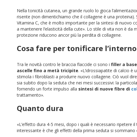
Nella tonicità cutanea, un grande ruolo lo gioca l’alimenta
risente (non dimentichiamo che il collagene è una proteina). St
Vitamina C, che è molto importante per la sintesi di nuovo co
a mantenere l’elasticità della cute». Lo stile di vita non è d
protezione riducono ancor più la perdita di collagene.
Cosa fare per tonificare l’interno
Tra le novità contro le braccia flaccide ci sono i
filler a bas
ascelle fino a metà tricipite
. «L’idrossiapatite di calcio è
stimola i fibroblasti a produrre nuovo collagene. Ciò vuol dire 
sia subito dopo la seduta che nei mesi successivi: la particola
fornendo un forte impulso alla
sintesi di nuove fibre di
co
trattamento».
Quanto dura
«L’effetto dura 4-5 mesi, dopo i quali è necessario ripetere il
interessante è che gli effetti della prima seduta si sommano co