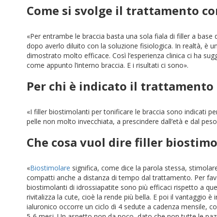
Come si svolge il trattamento con
«Per entrambe le braccia basta una sola fiala di filler a base d
dopo averlo diluito con la soluzione fisiologica. In realtà, è u
dimostrato molto efficace. Così l’esperienza clinica ci ha sugg
come appunto l’interno braccia. E i risultati ci sono».
Per chi è indicato il trattamento 
«I filler biostimolanti per tonificare le braccia sono indica
pelle non molto invecchiata, a prescindere dall’età e dal pe
Che cosa vuol dire filler biostim
«
Biostimolare
significa, come dice la parola stessa, stimolare
compatti anche a distanza di tempo dal trattamento. Per favor
biostimolanti di idrossiapatite sono più efficaci rispetto
a
que
rivitalizza la cute, cioè la rende più bella. E poi il vantaggio è 
ialuronico occorre un ciclo di 4 sedute a cadenza mensile, co
5-6 mesi. Un aspetto non da poco, dato che non tutte le pazient