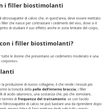
 i filler biostimolanti
i idrossiapatite di calcio che, in quest’area, deve essere iniettato
n filler che nasce per contrastare i cedimenti del viso, dove si è
erito di studiare il suo effetto anche in zone limitate del corpo,
con i filler biostimolanti?
ti per tutte le donne che presentano un cedimento moderato e una
so corporeo».
olanti
 la produzione di nuovo collagene, il che rende i tessuti più
ire la tonicità della
pelle dell’interno braccia
, i filler
lli di acido ialuronico, una sostanza che, più che stimolare,
in termini di
frequenza del trattamento
: se con l’acido
n l’idrossiapatite di calcio ne può bastare una da riprendere dopo
i amano l’idea di farsi iniettare degli aghi tutti i mesi!».