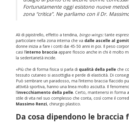
Fortunatamente oggi esistono nuove metodich
zona “critica”. Ne parliamo con il Dr. Massimo
Ali di pipistrello, effetto a tendina,
bingo wings:
tante espres
particolare nella zona interna che va
dalle ascelle al gomi
donne inizia a fare i conti dai 45-50 anni in poi. Il peso corp
casi l’
interno braccia
appare floscio anche in chi è molto m
la sedentarietà incide.
«Più che di forma fisica si parla di
qualità della pelle
che co
tessuto cutaneo si assottiglia e perde di elasticità. Di cons
Può sembrare un paradosso, ma l’interno braccia flaccido può
attività sportiva, hanno una linea molto asciutta. Il fenomen
l’
invecchiamento della pelle
. Certo, mantenersi in forma ai
stile di vita nel suo complesso che conta, così come il corr
Massimo Renzi
, chirurgo plastico.
Da cosa dipendono le braccia f