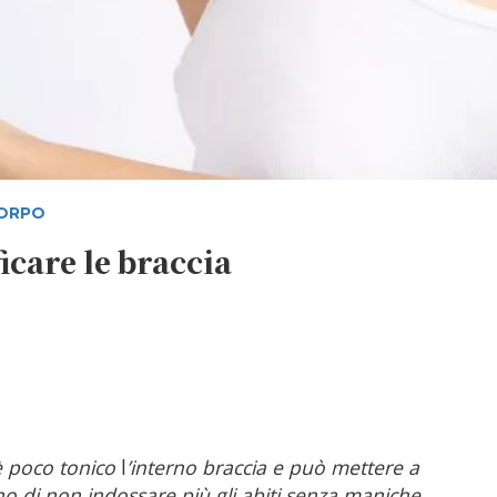
CORPO
icare le braccia
 è poco tonico
l
’interno braccia e può mettere a
 di non indossare più gli abiti senza maniche.