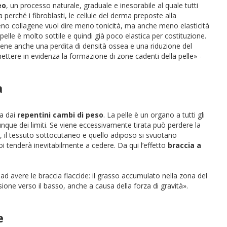
eo
, un processo naturale, graduale e inesorabile al quale tutti
ia perché i fibroblasti, le cellule del derma preposte alla
 Meno collagene vuol dire meno tonicità, ma anche meno elasticità
a pelle è molto sottile e quindi già poco elastica per costituzione.
viene anche una perdita di densità ossea e una riduzione del
ttere in evidenza la formazione di zone cadenti della pelle» -
a
ta dai
repentini
cambi di peso
. La pelle è un organo a tutti gli
unque dei limiti. Se viene eccessivamente tirata può perdere la
, il tessuto sottocutaneo e quello adiposo si svuotano
 tenderà inevitabilmente a cedere. Da qui l’effetto
braccia a
d avere le braccia flaccid
e
: il grasso accumulato nella zona del
ssione verso il basso, anche a causa della forza di gravità».
e