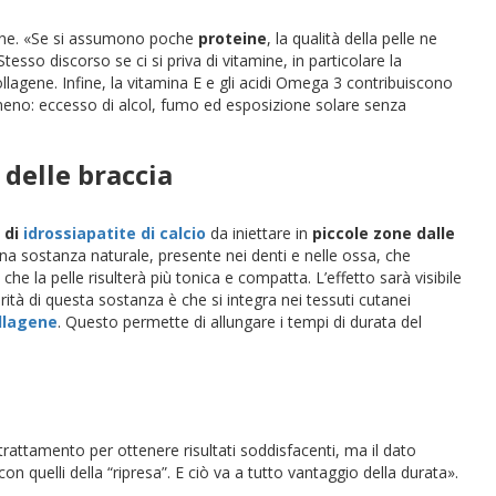
zione. «Se si assumono poche
proteine
, la qualità della pelle ne
esso discorso se ci si priva di vitamine, in particolare la
llagene. Infine, la vitamina E e gli acidi Omega 3 contribuiscono
a meno: eccesso di alcol, fumo ed esposizione solare senza
 delle braccia
e di
idrossiapatite di calcio
da iniettare in
piccole zone dalle
 una sostanza naturale, presente nei denti e nelle ossa, che
che la pelle risulterà più tonica e compatta. L’effetto sarà visibile
rità di questa sostanza è che si integra nei tessuti cutanei
llagene
. Questo permette di allungare i tempi di durata del
 trattamento per ottenere risultati soddisfacenti, ma il dato
n quelli della “ripresa”. E ciò va a tutto vantaggio della durata».