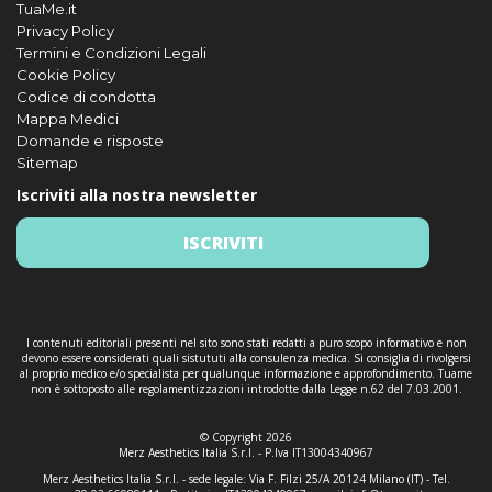
TuaMe.it
Privacy Policy
Termini e Condizioni Legali
Cookie Policy
Codice di condotta
Mappa Medici
Domande e risposte
Sitemap
Iscriviti alla nostra newsletter
ISCRIVITI
I contenuti editoriali presenti nel sito sono stati redatti a puro scopo informativo e non
devono essere considerati quali sistututi alla consulenza medica. Si consiglia di rivolgersi
al proprio medico e/o specialista per qualunque informazione e approfondimento. Tuame
non è sottoposto alle regolamentizzazioni introdotte dalla Legge n.62 del 7.03.2001.
© Copyright 2026
Merz Aesthetics Italia S.r.l. - P.Iva IT13004340967
Merz Aesthetics Italia S.r.l. - sede legale: Via F. Filzi 25/A 20124 Milano (IT) - Tel.