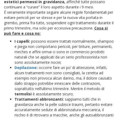
estetici permessi in gravidanza,
affinchè tutte possano
continuare a “curare” il loro aspetto durante i 9 mesi.
È veramente importante seguire alcune regole fondamentali per
evitare pericoli per se stesse e per la nuova vita portata in
grembo, prima fra tutte, sospendere ogni trattamento durante il
primo trimestre, ma solo per eccessiva precauzione.
Cosa si
può fare e cosa no:
I capelli:
possono essere trattati normalmente, shampoo
e piega non comportano pericoli, per tinture, permanenti,
meches e affini ormai ci sono in commercio prodotti
naturali che se applicati da un serio professionista non
sono assolutamente nocivi;
Depilazione
:
occorre fare un po’ di attenzione, infatti,
alcuni trattamenti non sono consigliati, la ceretta ad
esempio non provoca alcun danno, ma, il dolore causato
dallo strappo potrebbe innescare delle contrazioni,
soprattutto nell’ultimo trimestre. Mentre il metodo di
termolisi
è assolutamente sicuro;
Trattamenti abbronzanti:
sappiamo tutti che in
gravidanza anche la pelle subisce traumi, pertanto evitare
accuratamente sedute di abbronzatura meccanica, il
rischio è di ritrovarsi a macchie, anche gli autoabbronzanti