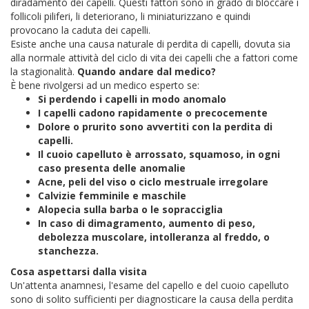
diradamento dei capelli. Questi fattori sono in grado di bloccare i
follicoli piliferi, li deteriorano, li miniaturizzano e quindi
provocano la caduta dei capelli.
Esiste anche una causa naturale di perdita di capelli, dovuta sia
alla normale attività del ciclo di vita dei capelli che a fattori come
la stagionalità.
Quando andare dal medico?
È bene rivolgersi ad un medico esperto se:
Si perdendo i capelli in modo anomalo
I capelli cadono rapidamente o precocemente
Dolore o prurito sono avvertiti con la perdita di
capelli.
Il cuoio capelluto è arrossato, squamoso, in ogni
caso presenta delle anomalie
Acne, peli del viso o ciclo mestruale irregolare
Calvizie femminile e maschile
Alopecia sulla barba o le sopracciglia
In caso di dimagramento, aumento di peso,
debolezza muscolare, intolleranza al freddo, o
stanchezza.
Cosa aspettarsi dalla visita
Un'attenta anamnesi, l'esame del capello e del cuoio capelluto
sono di solito sufficienti per diagnosticare la causa della perdita