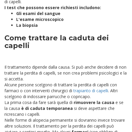
di capelli.
I test che possono essere richiesti includono:
Gli esami del sangue
L'esame microscopico
La biopsia
Come trattare la caduta dei
capelli
Il trattamento dipende dalla causa. Si può anche decidere di non
trattare la perdita di capelli, se non crea problemi psicologici e la
si accetta.
Alcune persone scelgono di trattare la perdita di capelli con
farmaci o con interventi chirurgici di
trapianto di capelli
. Altri
scelgono di indossare parrucche o copricapo.
La prima cosa da fare sarà quella di
rimuovere la causa
e se
la causa
è di caduta temporanea
si deve aspettare che
ricrescano i capelli.
Nelle forme di alopecia permanente si dovranno invece trovare
altre soluzioni.
Il trattamento per la perdita dei capelli può
aiutare a sentirsi meglio.
Ma alcuni
farmaci
(con obbligo di