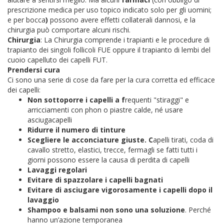
prescrizione medica per uso topico indicato solo per gli uomini;
e per bocca
)
possono avere effetti collaterali dannosi, e la
chirurgia può comportare alcuni rischi.
Chirurgia
: La Chirurgia comprende i trapianti e le procedure di
trapianto dei singoli follicoli FUE oppure il trapianto di lembi del
cuoio capelluto dei capelli FUT.
Prendersi cura
Ci sono una serie di cose da fare per la cura corretta ed efficace
dei capelli:
Non sottoporre i capelli a f
requenti "stiraggi" e
arricciamenti con phon o piastre calde, né usare
asciugacapelli
Ridurre il numero di tinture
Scegliere le acconciature giuste. C
apelli tirati, coda di
cavallo stretto, elastici, trecce, fermagli se fatti tutti i
giorni possono essere la causa di perdita di capelli
Lavaggi regolari
Evitare di spazzolare i capelli bagnati
Evitare di asciugare vigorosamente i capelli dopo il
lavaggio
Shampoo e balsami non sono una soluzione
. Perché
hanno un’azione temporanea