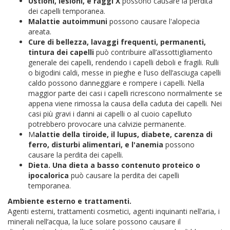
Ustioni, lesioni, e raggi X
possono causare la perdita
dei capelli temporanea.
Malattie autoimmuni
possono causare l'alopecia
areata.
Cure di bellezza, lavaggi frequenti, permanenti,
tintura dei capelli
può contribuire all’assottigliamento
generale dei capelli, rendendo i capelli deboli e fragili. Rulli
o bigodini caldi, messe in pieghe e l’uso dell’asciuga capelli
caldo possono danneggiare e rompere i capelli. Nella
maggior parte dei casi i capelli ricrescono normalmente se
appena viene rimossa la causa della caduta dei capelli. Nei
casi più gravi i danni ai capelli o al cuoio capelluto
potrebbero provocare una calvizie permanente.
M
alattie della tiroide, il lupus, diabete, carenza di
ferro, disturbi alimentari, e l'anemia
possono
causare la perdita dei capelli.
Dieta. Una dieta a basso contenuto proteico o
ipocalorica
può causare la perdita dei capelli
temporanea.
Ambiente esterno e trattamenti.
Agenti esterni, trattamenti cosmetici, agenti inquinanti nell’aria, i
minerali nell’acqua, la luce solare possono causare il