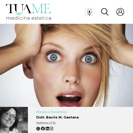
Medico Estetico
Dott. Basile M. Gaetana
Settimo (CS)