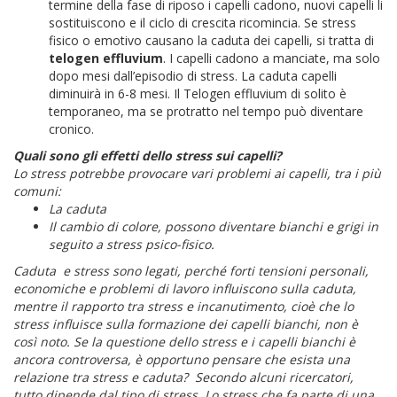
termine della fase di riposo i capelli cadono, nuovi capelli li
sostituiscono e il ciclo di crescita ricomincia. Se stress
fisico o emotivo causano la caduta dei capelli, si tratta di
telogen effluvium
. I capelli cadono a manciate, ma solo
dopo mesi dall’episodio di stress. La caduta capelli
diminuirà in 6-8 mesi. Il Telogen effluvium di solito è
temporaneo, ma se protratto nel tempo può diventare
cronico.
Quali sono gli effetti dello stress sui capelli?
Lo stress potrebbe provocare vari problemi ai capelli, tra i più
comuni:
La caduta
Il cambio di colore, possono diventare bianchi e grigi in
seguito a stress psico-fisico.
Caduta e stress sono legati, perché forti tensioni personali,
economiche e problemi di lavoro influiscono sulla caduta,
mentre il rapporto tra stress e incanutimento, cioè che lo
stress influisce sulla formazione dei capelli bianchi, non è
così noto.
Se la questione dello stress e i capelli bianchi è
ancora controversa, è opportuno pensare che esista una
relazione tra stress e caduta?
Secondo alcuni ricercatori,
tutto dipende dal tipo di stress.
Lo stress che fa parte di una