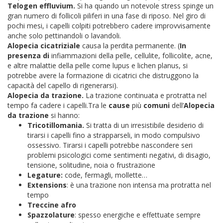
Telogen effluvium.
Si ha quando un notevole stress spinge un
gran numero di follicoli piliferi in una fase di riposo. Nel giro di
pochi mesi, i capelli colpiti potrebbero cadere improvvisamente
anche solo pettinandoli o lavandoli.
Alopecia cicatriziale
causa la perdita permanente. (
In
presenza di
infiammazioni della pelle, cellulite, follicolite, acne,
e altre malattie della pelle come lupus e lichen planus, si
potrebbe avere la formazione di cicatrici che distruggono la
capacità del capello di rigenerarsi).
Alopecia da trazione.
La trazione continuata e protratta nel
tempo fa cadere i capelli.Tra le
cause
più
comuni
dell’
Alopecia
da trazione
si hanno:
Tricotillomania.
Si tratta di un irresistibile desiderio di
tirarsi i capelli fino a strapparseli, in modo compulsivo
ossessivo. Tirarsi i capelli potrebbe nascondere seri
problemi psicologici come sentimenti negativi, di disagio,
tensione, solitudine, noia o frustrazione
Legature:
code, fermagli, mollette…
Extensions
: è una trazione non intensa ma protratta nel
tempo
Treccine afro
Spazzolature
: spesso energiche e effettuate sempre