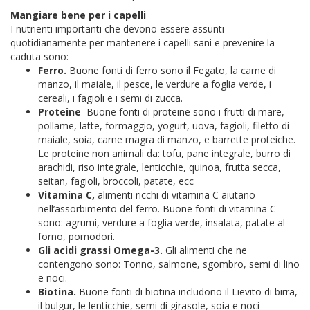
Mangiare bene per i capelli
I nutrienti importanti che devono essere assunti
quotidianamente per mantenere i capelli sani e prevenire la
caduta sono:
Ferro.
Buone fonti di ferro sono il Fegato, la carne di
manzo, il maiale, il pesce, le verdure a foglia verde, i
cereali, i fagioli e i semi di zucca.
Proteine
Buone fonti di proteine ​​sono i frutti di mare,
pollame, latte, formaggio, yogurt, uova, fagioli, filetto di
maiale, soia, carne magra di manzo, e barrette proteiche.
Le proteine ​​non animali da: tofu, pane integrale, burro di
arachidi, riso integrale, lenticchie, quinoa, frutta secca,
seitan, fagioli, broccoli, patate, ecc
Vitamina C,
alimenti ricchi di vitamina C aiutano
nell’assorbimento del ferro. Buone fonti di vitamina C
sono: agrumi, verdure a foglia verde, insalata, patate al
forno, pomodori.
Gli acidi grassi Omega-3.
Gli alimenti che ne
contengono sono: Tonno, salmone, sgombro, semi di lino
e noci.
Biotina.
Buone fonti di biotina includono il Lievito di birra,
il bulgur, le lenticchie, semi di girasole, soia e noci