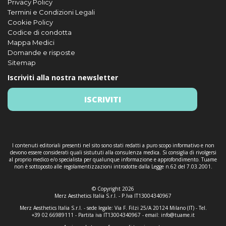
Privacy Policy
Termini e Condizioni Legali
Cookie Policy
Codice di condotta
Mappa Medici
Domande e risposte
Sitemap
Iscriviti alla nostra newsletter
ISCRIVITI
I contenuti editoriali presenti nel sito sono stati redatti a puro scopo informativo e non
devono essere considerati quali sistututi alla consulenza medica. Si consiglia di rivolgersi
al proprio medico e/o specialista per qualunque informazione e approfondimento. Tuame
non è sottoposto alle regolamentizzazioni introdotte dalla Legge n.62 del 7.03.2001.
© Copyright 2026
Merz Aesthetics Italia S.r.l. - P.Iva IT13004340967
Merz Aesthetics Italia S.r.l. - sede legale: Via F. Filzi 25/A 20124 Milano (IT) - Tel.
+39 02 66989111 - Partita iva IT13004340967 - email:
info@tuame.it