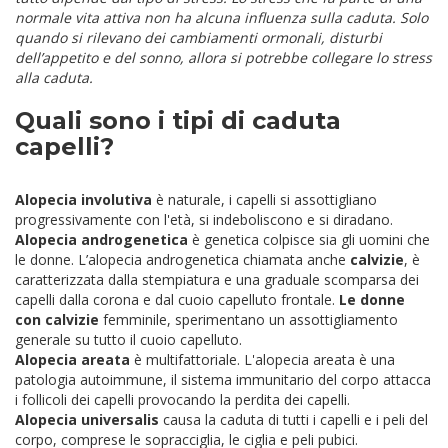
normale vita attiva non ha alcuna influenza sulla caduta. Solo
quando si rilevano dei cambiamenti ormonali, disturbi
dell’appetito e del sonno, allora si potrebbe collegare lo stress
alla caduta.
Quali sono i tipi di caduta
capelli?
Alopecia involutiva
è naturale, i capelli si assottigliano
progressivamente con l'età, si indeboliscono e si diradano.
Alopecia androgenetica
è genetica colpisce sia gli uomini che
le donne. L’alopecia androgenetica chiamata anche
calvizie
, è
caratterizzata dalla stempiatura e una graduale scomparsa dei
capelli dalla corona e dal cuoio capelluto frontale.
Le donne
con calvizie
femminile, sperimentano un assottigliamento
generale su tutto il cuoio capelluto.
Alopecia areata
è multifattoriale. L'alopecia areata è una
patologia autoimmune, il sistema immunitario del corpo attacca
i follicoli dei capelli provocando la perdita dei capelli.
Alopecia universalis
causa la caduta di tutti i capelli e i peli del
corpo, comprese le sopracciglia, le ciglia e peli pubici.