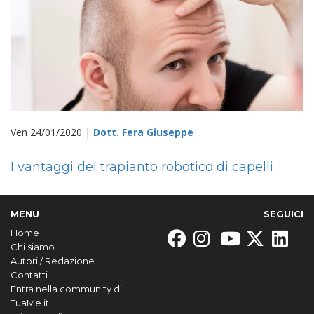
Ven 24/01/2020 |
Dott. Fera Giuseppe
I vantaggi del trapianto robotico di capelli
MENU
SEGUICI
Home
Chi siamo
Autori / Redazione
Contatti
Entra nella community di
TuaMe.it