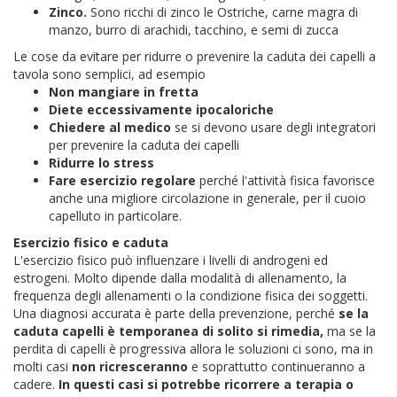
Zinco.
Sono ricchi di zinco le Ostriche, carne magra di
manzo, burro di arachidi, tacchino, e semi di zucca
Le cose da evitare per ridurre o prevenire la caduta dei capelli a
tavola sono semplici, ad esempio
Non mangiare in fretta
Diete eccessivamente ipocaloriche
Chiedere al medico
se si devono usare degli integratori
per prevenire la caduta dei capelli
Ridurre lo stress
Fare esercizio regolare
perché l'attività fisica favorisce
anche una migliore circolazione in generale, per il cuoio
capelluto in particolare.
Esercizio fisico e caduta
L'esercizio fisico può influenzare i livelli di androgeni ed
estrogeni. Molto dipende dalla modalità di allenamento, la
frequenza degli allenamenti o la condizione fisica dei soggetti.
Una diagnosi accurata è parte della prevenzione, perché
se la
caduta capelli è temporanea di solito si rimedia,
ma se la
perdita di capelli è progressiva allora le soluzioni ci sono, ma in
molti casi
non ricresceranno
e soprattutto continueranno a
cadere.
In questi casi si potrebbe ricorrere a terapia o