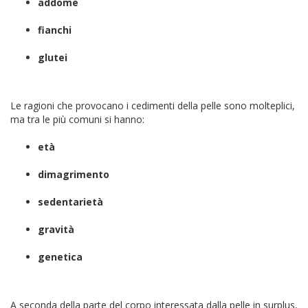
addome
fianchi
glutei
Le ragioni che provocano i cedimenti della pelle sono molteplici,
ma tra le più comuni si hanno:
età
dimagrimento
sedentarietà
gravità
genetica
A seconda della parte del corpo interessata dalla pelle in surplus,