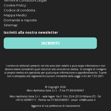
Termini e Condizioni Legali
Cookie Policy
Codice di condotta
Mappa Medici
Domande e risposte
Sitemap
Iscriviti alla nostra newsletter
ISCRIVITI
I contenuti editoriali presenti nel sito sono stati redatti a puro scopo informativo e non
devono essere considerati quali sistututi alla consulenza medica. Si consiglia di rivolgersi
al proprio medico e/o specialista per qualunque informazione e approfondimento. Tuame
non è sottoposto alle regolamentizzazioni introdotte dalla Legge n.62 del 7.03.2001.
© Copyright 2026
Merz Aesthetics Italia S.r.l. - P.Iva IT13004340967
Merz Aesthetics Italia S.r.l. - sede legale: Via F. Filzi 25/A 20124 Milano (IT) - Tel.
+39 02 66989111 - Partita iva IT13004340967 - email:
info@tuame.it
Aggiorna le tue preferenze di tracciamento