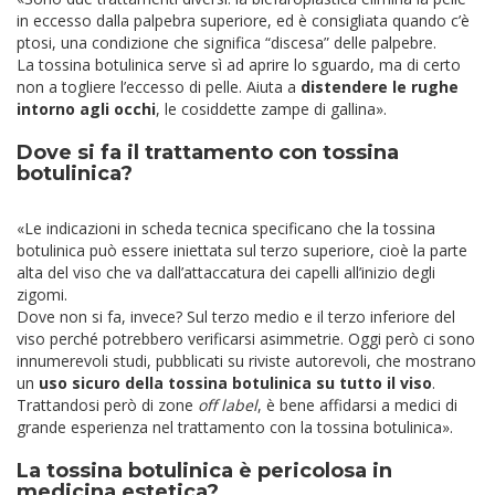
in eccesso dalla palpebra superiore, ed è consigliata quando c’è
ptosi, una condizione che significa “discesa” delle palpebre.
La tossina botulinica serve sì ad aprire lo sguardo, ma di certo
non a togliere l’eccesso di pelle. Aiuta a
distendere le rughe
intorno agli occhi
, le cosiddette zampe di gallina».
Dove si fa il trattamento con tossina
botulinica?
«Le indicazioni in scheda tecnica specificano che la tossina
botulinica può essere iniettata sul terzo superiore, cioè la parte
alta del viso che va dall’attaccatura dei capelli all’inizio degli
zigomi.
Dove non si fa, invece?
Sul terzo medio e il terzo inferiore del
viso perché potrebbero verificarsi asimmetrie. Oggi però ci sono
innumerevoli studi, pubblicati su riviste autorevoli, che mostrano
un
uso sicuro della tossina botulinica su tutto il viso
.
Trattandosi però di zone
off label
, è bene affidarsi a medici di
grande esperienza nel trattamento con la tossina botulinica».
La tossina botulinica è pericolosa in
medicina estetica?