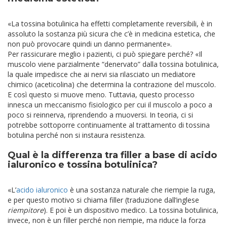
«La tossina botulinica ha effetti completamente reversibili, è in
assoluto la sostanza più sicura che c’è in medicina estetica, che
non può provocare quindi un danno permanente».
Per rassicurare meglio i pazienti, ci può spiegare perché? «Il
muscolo viene parzialmente “denervato” dalla tossina botulinica,
la quale impedisce che ai nervi sia rilasciato un mediatore
chimico (aceticolina) che determina la contrazione del muscolo.
E così questo si muove meno. Tuttavia, questo processo
innesca un meccanismo fisiologico per cui il muscolo a poco a
poco si reinnerva, riprendendo a muoversi. In teoria, ci si
potrebbe sottoporre continuamente al trattamento di tossina
botulina perché non si instaura resistenza.
Qual è la differenza tra filler a base di acido
ialuronico e tossina botulinica?
«L’
acido ialuronico
è una sostanza naturale che riempie la ruga,
e per questo motivo si chiama filler (traduzione dall’inglese
riempitore
). E poi è un dispositivo medico. La tossina botulinica,
invece, non è un filler perché non riempie, ma riduce la forza