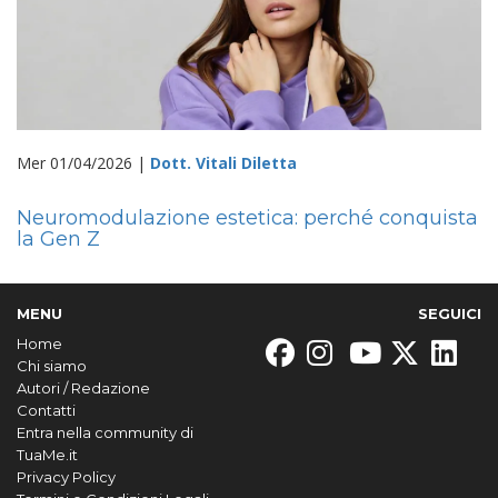
Mer 01/04/2026 |
Dott. Vitali Diletta
Neuromodulazione estetica: perché conquista
la Gen Z
MENU
SEGUICI
Home
Chi siamo
Autori / Redazione
Contatti
Entra nella community di
TuaMe.it
Privacy Policy