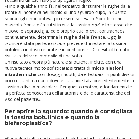
«Fino a qualche anno fa, nel tentativo di “stirare” le rughe dalla
fronte si incorreva nel rischio di uno sguardo cupo, in quanto il
sopracciglio non poteva più essere sollevato. Specifico che il
muscolo frontale (in cui si inietta la tossina
ndr
) è lo stesso che
muove le sopracciglia, ed è proprio quello che, contraendosi
continuamente, determina le
rughe della fronte
. Oggi la
tecnica è stata perfezionata, e prevede di iniettare la tossina
botulinica in dosi misurate e in punti precisi. Ciò evita il temuto
risultato del viso immobile di una volta.
Un risultato ancora più naturale si ottiene, inoltre, con una
nuova tecnica molto sofisticata: si tratta di
microiniezioni
intradermiche
con dosaggi ridotti, da effettuarsi in punti diversi
poco distanti da quelli dove è stata iniettata precedentemente la
tossina a livello muscolare. Per questo motivo, è fondamentale
la perfetta conoscenza dell’anatomia e delle caratteristiche del
viso del paziente».
Per aprire lo sguardo: quando è consigliata
la tossina botulinica e quando la
blefaroplastica?
«Sono due trattamenti diversi: la blefaroplastica elimina la pelle