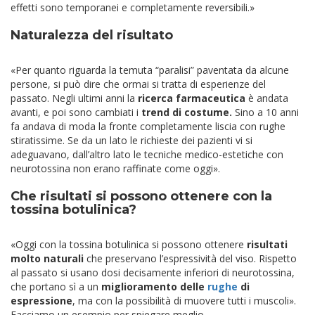
effetti sono temporanei e completamente reversibili.»
Naturalezza del risultato
«Per quanto riguarda la temuta “paralisi” paventata da alcune
persone, si può dire che ormai si tratta di esperienze del
passato. Negli ultimi anni la
ricerca farmaceutica
è andata
avanti, e poi sono cambiati i
trend di costume.
Sino a 10 anni
fa andava di moda la fronte completamente liscia con rughe
stiratissime. Se da un lato le richieste dei pazienti vi si
adeguavano, dall’altro lato le tecniche medico-estetiche con
neurotossina non erano raffinate come oggi».
Che risultati si possono ottenere con la
tossina botulinica?
«Oggi con la tossina botulinica si possono ottenere
risultati
molto naturali
che preservano l’espressività del viso. Rispetto
al passato si usano dosi decisamente inferiori di neurotossina,
che portano sì a un
miglioramento delle
rughe
di
espressione
, ma con la possibilità di muovere tutti i muscoli».
Facciamo un esempio per spiegare meglio.