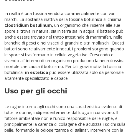
In realtà è una tossina venduta commercialmente con vari
marchi. La sostanza inattiva della tossina botulinica si chiama
Clostridium botulinum,
un organismo che insieme alle sue
spore si trova in natura, sia in terra sia in acqua. Il batterio può
anche essere trovato nel tratto intestinale di mammiferi, nelle
branchie di pesci e nei visceri di granchi e altri molluschi. Questi
batteri sono relativamente innocui, i problemi sorgono quando
le spore si trasformano in cellule vegetative. Crescendo e
vivendo all’ interno di un organismo producono la neurotossina
mortale che causa il botulismo. Per tali gravi motivi la tossina
botulinica
in estetica
può essere utilizzata solo da personale
altamente specializzato e capace.
Uso per gli occhi
Le rughe intorno agli occhi sono una caratteristica evidente di
tutte le donne, indipendentemente dal luogo in cui vivono. Il
fattore ambientale non è l'unico responsabile delle rughe, è
principalmente la carenza di collagene che acutizza i solchi sulla
pelle, formando le odiose “zampe di gallina”.
Intervenire con la