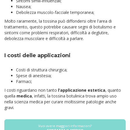
Sintomi simili-influenzali;
Nausea;
Debolezza muscolo-facciale temporanea;
Molto raramente, la tossina può diffondersi oltre l'area di
trattamento, questo potrebbe causare segni di botulismo e
sintomi come problemi respiratori, difficoltà a deglutire,
debolezza muscolare e difficoltà a parlare.
I costi delle applicazioni
Costi di struttura chirurgica;
Spese di anestesia;
Farmaci;
I costi riguardano non tanto
l’applicazione estetica
, quanto
quella
medica
, infatti, la tossina botulinica trova ampio uso
nella scienza medica per curare moltissime patologie anche
gravi.
Vuoi avere maggiori informazioni?