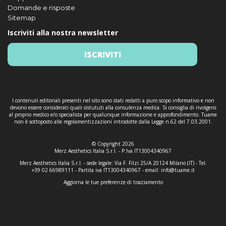
Domande e risposte
Sitemap
Iscriviti alla nostra newsletter
ISCRIVITI
I contenuti editoriali presenti nel sito sono stati redatti a puro scopo informativo e non
devono essere considerati quali sistututi alla consulenza medica. Si consiglia di rivolgersi
al proprio medico e/o specialista per qualunque informazione e approfondimento. Tuame
non è sottoposto alle regolamentizzazioni introdotte dalla Legge n.62 del 7.03.2001.
© Copyright 2026
Merz Aesthetics Italia S.r.l. - P.Iva IT13004340967
Merz Aesthetics Italia S.r.l. - sede legale: Via F. Filzi 25/A 20124 Milano (IT) - Tel.
+39 02 66989111 - Partita iva IT13004340967 - email:
info@tuame.it
Aggiorna le tue preferenze di tracciamento