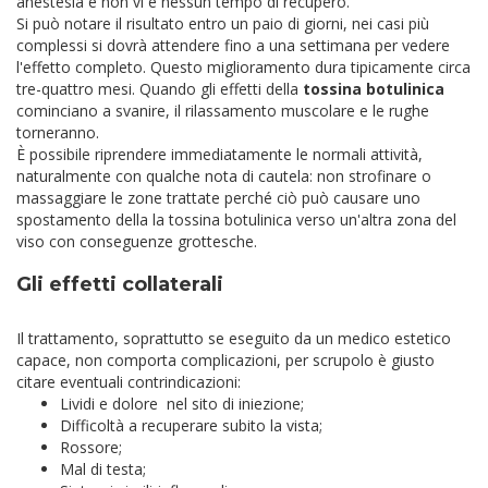
anestesia e non vi è nessun tempo di recupero.
Si può notare il risultato entro un paio di giorni, nei casi più
complessi si dovrà attendere fino a una settimana per vedere
l'effetto completo. Questo miglioramento dura tipicamente circa
tre-quattro mesi. Quando gli effetti della
tossina botulinica
cominciano a svanire, il rilassamento muscolare e le rughe
torneranno.
È possibile riprendere immediatamente le normali attività,
naturalmente con qualche nota di cautela:
non strofinare o
massaggiare le zone trattate perché ciò può causare uno
spostamento della la tossina botulinica verso un'altra zona del
viso con conseguenze grottesche.
Gli effetti collaterali
Il trattamento, soprattutto se eseguito da un medico estetico
capace, non comporta complicazioni, per scrupolo è giusto
citare eventuali contrindicazioni:
Lividi e dolore nel sito di iniezione;
Difficoltà a recuperare subito la vista;
Rossore;
Mal di testa;