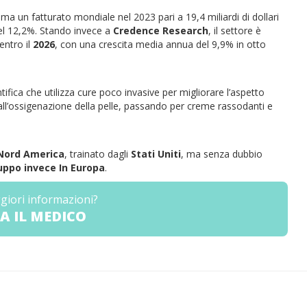
tima un fatturato mondiale nel 2023 pari a 19,4 miliardi di dollari
del 12,2%. Stando invece a
Credence Research
, il settore è
entro il
2026
, con una crescita media annua del 9,9% in otto
fica che utilizza cure poco invasive per migliorare l’aspetto
i, all’ossigenazione della pelle, passando per creme rassodanti e
Nord America
, trainato dagli
Stati Uniti
, ma senza dubbio
uppo invece In Europa
.
giori informazioni?
A IL MEDICO