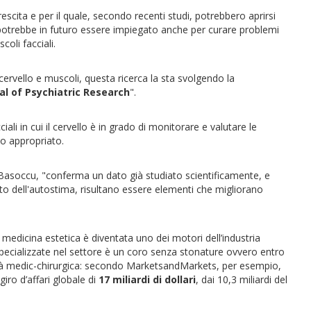
cita e per il quale, secondo recenti studi, potrebbero aprirsi
, potrebbe in futuro essere impiegato anche per curare problemi
oli facciali.
cervello e muscoli, questa ricerca la sta svolgendo la
al of Psychiatric Research
".
iali in cui il cervello è in grado di monitorare e valutare le
o appropriato.
asoccu, "conferma un dato già studiato scientificamente, e
to dell'autostima, risultano essere elementi che migliorano
a medicina estetica è diventata uno dei motori dell’industria
 specializzate nel settore è un coro senza stonature ovvero entro
ità medic-chirurgica: secondo MarketsandMarkets, per esempio,
iro d’affari globale di
17 miliardi di dollari
, dai 10,3 miliardi del