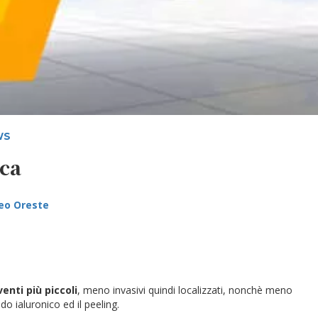
WS
ica
teo Oreste
venti più piccoli
, meno invasivi quindi localizzati, nonchè meno
ido ialuronico ed il peeling.