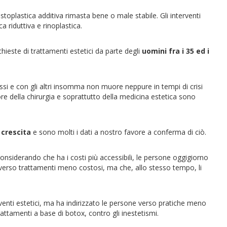
plastica additiva rimasta bene o male stabile. Gli interventi
 riduttiva e rinoplastica.
ieste di trattamenti estetici da parte degli
uomini fra i 35 ed i
 stessi e con gli altri insomma non muore neppure in tempi di crisi
tore della chirurgia e soprattutto della medicina estetica sono
 crescita
e sono molti i dati a nostro favore a conferma di ciò.
nsiderando che ha i costi più accessibili, le persone oggigiorno
o verso trattamenti meno costosi, ma che, allo stesso tempo, li
rventi estetici, ma ha indirizzato le persone verso pratiche meno
attamenti a base di botox, contro gli inestetismi.