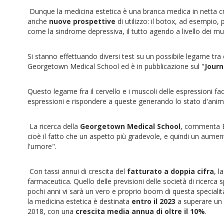
Dunque la medicina estetica è una branca medica in netta cres
anche
nuove prospettive
di utilizzo: il botox, ad esempio
come la sindrome depressiva, il tutto agendo a livello dei musc
Si stanno effettuando diversi test su un possibile legame tra 
Georgetown Medical School ed è in pubblicazione sul "
Journ
Questo legame fra il cervello e i muscoli delle espressioni facc
espressioni e rispondere a queste generando lo stato d'anim
La ricerca della
Georgetown Medical School
, commenta B
cioè il fatto che un aspetto più gradevole, e quindi un aumen
l'umore".
Con tassi annui di crescita del
fatturato a doppia cifra
, l
farmaceutica. Quello delle previsioni delle società di ricerca
pochi anni vi sarà un vero e proprio boom di questa special
la medicina estetica è destinata
entro il 2023
a superare un g
2018, con una
crescita media annua di oltre il 10%
.