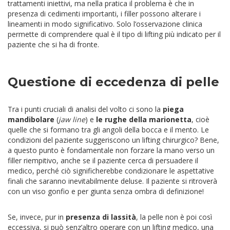
trattamenti iniettivi, ma nella pratica il problema è che in
presenza di cedimenti importanti, i filler possono alterare i
lineamenti in modo significativo. Solo l’osservazione clinica
permette di comprendere qual è il tipo di lifting più indicato per il
paziente che si ha di fronte.
Questione di eccedenza di pelle
Tra i punti cruciali di analisi del volto ci sono la
piega
mandibolare
(
jaw line
) e
le rughe della marionetta
, cioè
quelle che si formano tra gli angoli della bocca e il mento. Le
condizioni del paziente suggeriscono un lifting chirurgico? Bene,
a questo punto è fondamentale non forzare la mano verso un
filler riempitivo, anche se il paziente cerca di persuadere il
medico, perché ciò significherebbe condizionare le aspettative
finali che saranno inevitabilmente deluse. Il paziente si ritroverà
con un viso gonfio e per giunta senza ombra di definizione!
Se, invece, pur in
presenza di lassità
, la pelle non è poi così
eccessiva, si può senz’altro operare con un lifting medico, una