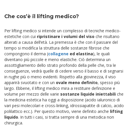
Che cos’è il lifting medico?
Per lifting medico si intende un complesso di tecniche medico-
estetiche con cui
ripristinare i volumi del viso
che risultano
alterati a causa dell’età. La premessa è che con il passare del
tempo si modifica la struttura delle sostanze fibrose che
compongono il derma (
collagene
ed elastina
), le quali
diventano più piccole e meno elastiche. Ciò determina un
assottigliamento dello strato profondo della pelle che, tra le
conseguenze, vedrà quelle di cedere verso il basso e di segnarsi
in rughe più o meno evidenti. Rispetto alla giovinezza, il viso
apparirà svuotato e con un
ovale meno definito
, spesso più
largo. Ebbene, il lifting medico mira a restituire definizione e
volume per mezzo delle varie
sostanze liquide iniettabili
che
la medicina estetica ha oggi a disposizione (acido ialuronico di
vari pesi molecolari e cross-linking, idrossiapatite di calcio, acido
polilattico ecc.). Per questo motivo, viene definito anche
lifting
liquido
. In tutti i casi, si tratta sempre di una metodica non
chirurgica.