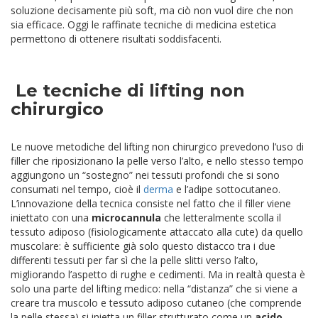
soluzione decisamente più soft, ma ciò non vuol dire che non
sia efficace. Oggi le raffinate tecniche di medicina estetica
permettono di ottenere risultati soddisfacenti.
Le tecniche di lifting non
chirurgico
Le nuove metodiche del lifting non chirurgico prevedono l’uso di
filler che riposizionano la pelle verso l’alto, e nello stesso tempo
aggiungono un “sostegno” nei tessuti profondi che si sono
consumati nel tempo, cioè il
derma
e l’adipe sottocutaneo.
L’innovazione della tecnica consiste nel fatto che il filler viene
iniettato con una
microcannula
che letteralmente scolla il
tessuto adiposo (fisiologicamente attaccato alla cute) da quello
muscolare: è sufficiente già solo questo distacco tra i due
differenti tessuti per far sì che la pelle slitti verso l’alto,
migliorando l’aspetto di rughe e cedimenti. Ma in realtà questa è
solo una parte del lifting medico: nella “distanza” che si viene a
creare tra muscolo e tessuto adiposo cutaneo (che comprende
la pelle stessa) si inietta un filler strutturato come un
acido