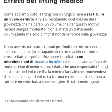
Effetti del lifting medico
Come abbiamo visto, il lifting non chirurgico mira a
restituire
un ovale definito al viso
, restituendo quel volume della
giovinezza che ha perso, un volume che per questo motivo
resterà sempre moderato. Non è infatti un trattamento
volumizzante ma solo di “ripristino” delle forme della giovinezza.
Dopo aver ristrutturato i tessuti profondi con microcannule e
sostanze ad hoc (idrossiapatite di calcio e acido ialuronico
cross-linkato), si può perfezionare il risultato
con
microiniezioni di
tossina botulinica
che riducano la forza dei
muscoli. Non dimentichiamo, infatti, che una responsabilità degli
inestetismi del volto ce l’ha la mimica facciale che, muovendosi
di continuo, segna il volto. La fortuna è che in questo campo a
tutto c’è rimedio: basta saper scegliere il trattamento giusto.
In collaborazione con Alessandra Montelli.