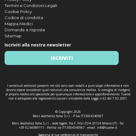
Termini e Condizioni Legali
Cookie Policy
Codice di condotta
Mappa Medici
Domande e risposte
Sitemap
Iscriviti alla nostra newsletter
ISCRIVITI
I contenuti editoriali presenti nel sito sono stati redatti a puro scopo informativo e non
devono essere considerati quali sistututi alla consulenza medica. Si consiglia di rivolgersi
al proprio medico e/o specialista per qualunque informazione e approfondimento. Tuame
non è sottoposto alle regolamentizzazioni introdotte dalla Legge n.62 del 7.03.2001.
© Copyright 2026
Merz Aesthetics Italia S.r.l. - P.Iva IT13004340967
Merz Aesthetics Italia S.r.l. - sede legale: Via F. Filzi 25/A 20124 Milano (IT) - Tel.
+39 02 66989111 - Partita iva IT13004340967 - email:
info@tuame.it
Aggiorna le tue preferenze di tracciamento