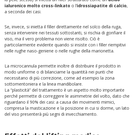
ialuronico molto cross-linkato
o l’
idrossiapatite di calcio
,
a seconda dei casi.
Se, invece, si inietta il filler direttamente nel solco della ruga,
senza intervenire nei tessuti sottostanti, si rischia di gonfiare il
viso, ma il vero problema non viene risolto. Ciò è
particolarmente evidente quando si insiste con i filler riempitivi
nelle rughe naso-geniene o nelle rughe della marionetta.
La microcannula permette inoltre di distribuire il prodotto in
modo uniforme o di bilanciarne la quantità nei punti che
necessitano di più correzione, come ad esempio la zona
sottomentoniera e la linea mandibolare.
La “plasticità” del trattamento è un aspetto molto importante
perché permette di correggere le asimmetrie del volto, dato che
riguardano il 90% dei casi: a causa dei movimenti mimici,
compresa la masticazione e la posizione in cui si dorme, un lato
del viso presenterà più segni di invecchiamento.