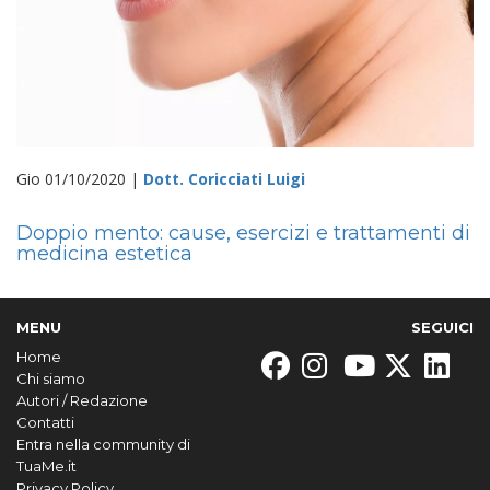
Gio 01/10/2020 |
Dott. Coricciati Luigi
Doppio mento: cause, esercizi e trattamenti di
medicina estetica
MENU
SEGUICI
Home
Chi siamo
Autori / Redazione
Contatti
Entra nella community di
TuaMe.it
Privacy Policy