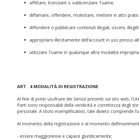
affittare, licenziare o sublicenziare Tuame;
diffamare, offendere, molestare, mettere in atto pratiche
diffondere o pubblicare contenuti illegali, osceni, illegit
appropriarsi illecitamente dell’account in uso presso al
utilizzare Tuame in qualunque altra modalità impropria 
ART. 4 MODALITÀ DI REGISTRAZIONE
Al fine di poter usufruire dei Servizi presenti sul sito web, l'U
Parti sono responsabili della veridicità e correttezza degli st
personale. A titolo esemplificativo, tale divieto comprende l’u
Al momento della registrazione e al momento dell’inserimento 
- essere maggiorenne e capace giuridicamente;