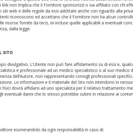
link non implica che il Fornitore sponsorizzi o sia affiliato con chi effe
 siti web e delle regole da essi adottate anche con riguardo alla privac
Utenti riconoscono ed accettano che il Fornitore non ha alcun controllo
lle risorse fornite da terzi, ivi incluse quelle applicabili a eventuali co
enza, dalla legge.
L SITO
opo divulgativo. L'Utente non può fare affidamento su di essi e, qualor
ialistica e professionale ad un medico specialistico o al suo medico 
rienza dell’Autore, non rappresentando consigli professionali specifici
cazione. Le informazioni e il materiale del Sito non intendono in ness
i fisici dovrà affidarsi ad uno specialista per il relativo trattamento m
i eventuali danni che lo stesso potrebbe subire in relazione ai contenuti
enditore esonerandolo da ogni responsabilità in caso di: