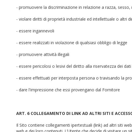
- promuovere la discriminazione in relazione a razza, sesso, r
- violare diritti di proprietà industriale ed intellettuale o altri dir
- essere ingannevoli
- essere realizzati in violazione di qualsiasi obbligo di legge
- promuovere attività illegali
- essere pericolosi o lesivi del diritto alla riservatezza dei da
- essere effettuati per interposta persona o travisando la pro
- dare l'impressione che essi provengano dal Fornitore
ART. 6 COLLEGAMENTO DI LINK AD ALTRI SITI E ACCESS
Il Sito contiene collegamenti ipertestuali (link) ad altri siti
web e dei loro contenuti. L’Utente che decide di visitare un 