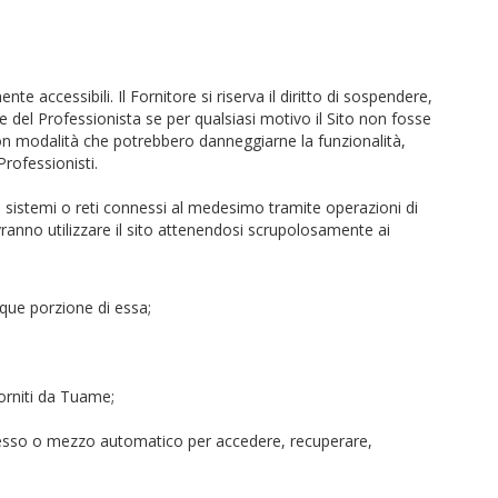
e accessibili. Il Fornitore si riserva il diritto di sospendere,
e del Professionista se per qualsiasi motivo il Sito non fosse
i o con modalità che potrebbero danneggiarne la funzionalità,
Professionisti.
a sistemi o reti connessi al medesimo tramite operazioni di
vranno utilizzare il sito attenendosi scrupolosamente ai
que porzione di essa;
orniti da Tuame;
processo o mezzo automatico per accedere, recuperare,