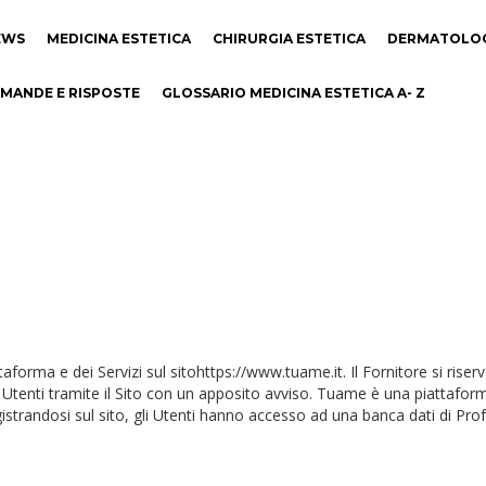
EWS
MEDICINA ESTETICA
CHIRURGIA ESTETICA
DERMATOLO
MANDE E RISPOSTE
GLOSSARIO MEDICINA ESTETICA A- Z
ttaforma e dei Servizi sul sitohttps://www.tuame.it. Il Fornitore si riserv
Utenti tramite il Sito con un apposito avviso. Tuame è una piattaforma c
istrandosi sul sito, gli Utenti hanno accesso ad una banca dati di Profe