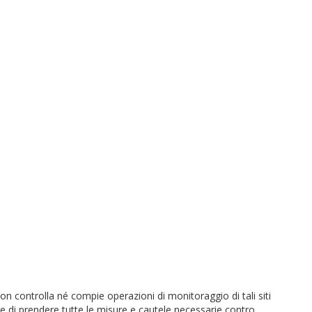
non controlla né compie operazioni di monitoraggio di tali siti
re di prendere tutte le misure e cautele necessarie contro