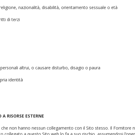
eligione, nazionalità, disabilità, orientamento sessuale o età
itti di terzi
ti personali altrui, o causare disturbo, disagio o paura
pria identità
O A RISORSE ESTERNE
 web che non hanno nessun collegamento con il Sito stesso. Il Fornitore 
sito collegato a questo Sito web lo fa a suo rischio, assumendosi l’one