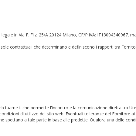
ede legale in Via F. Filzi 25/A 20124 Milano, CF/P.IVA: IT13004340967, m
ausole contrattuali che determinano e definiscono i rapporti tra Fornit
web tuame.it che permette l'incontro e la comunicazione diretta tra Ute
condizioni di utilizzo del sito web. Eventuali tolleranze del Fornitore
che spettano a tale parte in base alle predette. Qualora una delle condizi
.