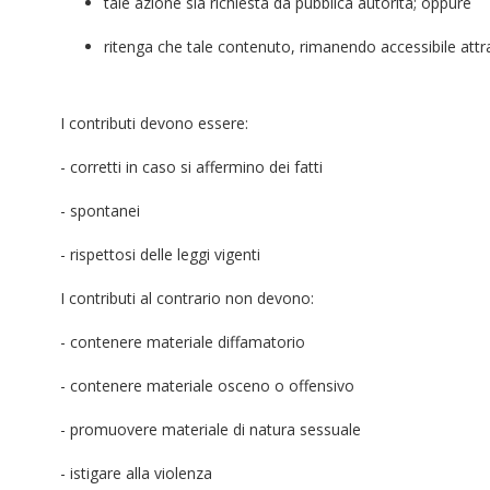
tale azione sia richiesta da pubblica autorità; oppure
ritenga che tale contenuto, rimanendo accessibile attrav
I contributi devono essere:
- corretti in caso si affermino dei fatti
- spontanei
- rispettosi delle leggi vigenti
I contributi al contrario non devono:
- contenere materiale diffamatorio
- contenere materiale osceno o offensivo
- promuovere materiale di natura sessuale
- istigare alla violenza