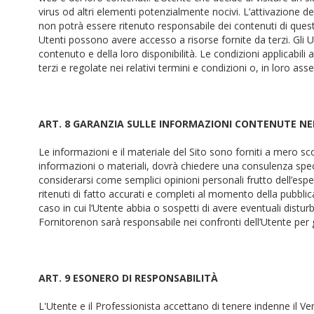
virus od altri elementi potenzialmente nocivi. L’attivazione dei 
non potrà essere ritenuto responsabile dei contenuti di questi
Utenti possono avere accesso a risorse fornite da terzi. Gli 
contenuto e della loro disponibilità. Le condizioni applicabili a
terzi e regolate nei relativi termini e condizioni o, in loro ass
ART. 8 GARANZIA SULLE INFORMAZIONI CONTENUTE NE
Le informazioni e il materiale del Sito sono forniti a mero sc
informazioni o materiali, dovrà chiedere una consulenza spec
considerarsi come semplici opinioni personali frutto dell’espe
ritenuti di fatto accurati e completi al momento della pubbli
caso in cui l’Utente abbia o sospetti di avere eventuali disturb
Fornitorenon sarà responsabile nei confronti dell’Utente per gl
ART. 9 ESONERO DI RESPONSABILITÀ
L'Utente e il Professionista accettano di tenere indenne il V