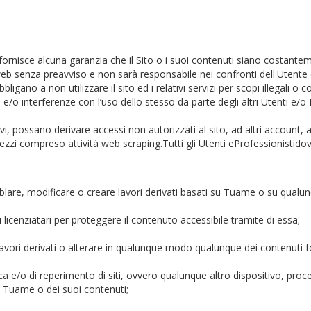
ornisce alcuna garanzia che il Sito o i suoi contenuti siano costantement
web senza preavviso e non sarà responsabile nei confronti dell'Utente 
obbligano a non utilizzare il sito ed i relativi servizi per scopi illegal
/o interferenze con l’uso dello stesso da parte degli altri Utenti e/o 
, possano derivare accessi non autorizzati al sito, ad altri account, 
mezzi compreso attività web scraping.Tutti gli Utenti eProfessionistido
lare, modificare o creare lavori derivati basati su Tuame o su qualun
 licenziatari per proteggere il contenuto accessibile tramite di essa;
avori derivati o alterare in qualunque modo qualunque dei contenuti f
erca e/o di reperimento di siti, ovvero qualunque altro dispositivo, 
i Tuame o dei suoi contenuti;