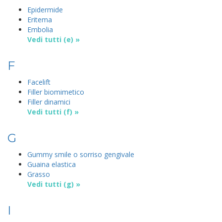
Epidermide
Eritema
Embolia
Vedi tutti (e) »
F
Facelift
Filler biomimetico
Filler dinamici
Vedi tutti (f) »
G
Gummy smile o sorriso gengivale
Guaina elastica
Grasso
Vedi tutti (g) »
I