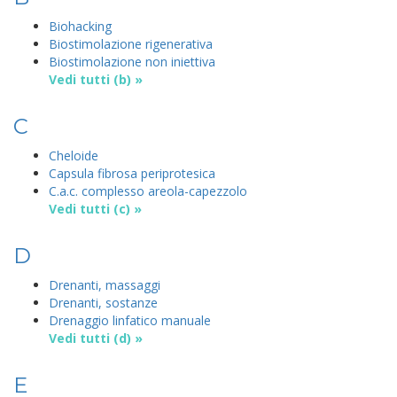
Biohacking
Biostimolazione rigenerativa
Biostimolazione non iniettiva
Vedi tutti (b) »
C
Cheloide
Capsula fibrosa periprotesica
C.a.c. complesso areola-capezzolo
Vedi tutti (c) »
D
Drenanti, massaggi
Drenanti, sostanze
Drenaggio linfatico manuale
Vedi tutti (d) »
E