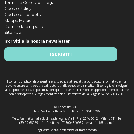
Termini e Condizioni Legali
Cookie Policy
Codice di condotta
Mappa Medici
Domande e risposte
Sitemap
Iscriviti alla nostra newsletter
ISCRIVITI
I contenuti editoriali presenti nel sito sono stati redatti a puro scopo informativo e non
devono essere considerati quali sistututi alla consulenza medica. Si consiglia di rivolgersi
al proprio medico e/o specialista per qualunque informazione e approfondimento. Tuame
non è sottoposto alle regolamentizzazioni introdotte dalla Legge n.62 del 7.03.2001.
© Copyright 2026
Merz Aesthetics Italia S.r.l. - P.Iva IT13004340967
Merz Aesthetics Italia S.r.l. - sede legale: Via F. Filzi 25/A 20124 Milano (IT) - Tel.
+39 02 66989111 - Partita iva IT13004340967 - email:
info@tuame.it
Aggiorna le tue preferenze di tracciamento