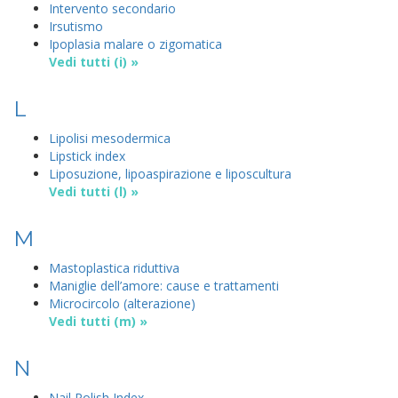
Intervento secondario
Irsutismo
Ipoplasia malare o zigomatica
Vedi tutti (i) »
L
Lipolisi mesodermica
Lipstick index
Liposuzione, lipoaspirazione e liposcultura
Vedi tutti (l) »
M
Mastoplastica riduttiva
Maniglie dell’amore: cause e trattamenti
Microcircolo (alterazione)
Vedi tutti (m) »
N
Nail Polish Index