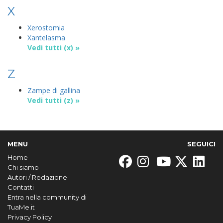
X
Xerostomia
Xantelasma
Vedi tutti (x) »
Z
Zampe di gallina
Vedi tutti (z) »
MENU
SEGUICI
Home
Chi siamo
Autori / Redazione
Contatti
Entra nella community di
TuaMe.it
Privacy Policy