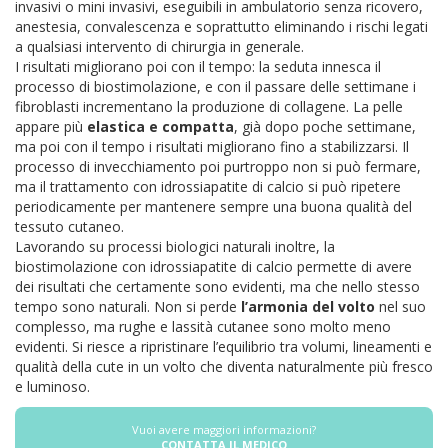
invasivi o mini invasivi, eseguibili in ambulatorio senza ricovero,
anestesia, convalescenza e soprattutto eliminando i rischi legati
a qualsiasi intervento di chirurgia in generale.
I risultati migliorano poi con il tempo: la seduta innesca il
processo di biostimolazione, e con il passare delle settimane i
fibroblasti incrementano la produzione di collagene. La pelle
appare più
elastica e compatta
, già dopo poche settimane,
ma poi con il tempo i risultati migliorano fino a stabilizzarsi. Il
processo di invecchiamento poi purtroppo non si può fermare,
ma il trattamento con idrossiapatite di calcio si può ripetere
periodicamente per mantenere sempre una buona qualità del
tessuto cutaneo.
Lavorando su processi biologici naturali inoltre, la
biostimolazione con idrossiapatite di calcio permette di avere
dei risultati che certamente sono evidenti, ma che nello stesso
tempo sono naturali. Non si perde
l’armonia del volto
nel suo
complesso, ma rughe e lassità cutanee sono molto meno
evidenti. Si riesce a ripristinare l’equilibrio tra volumi, lineamenti e
qualità della cute in un volto che diventa naturalmente più fresco
e luminoso.
Vuoi avere maggiori informazioni?
CONTATTA IL MEDICO