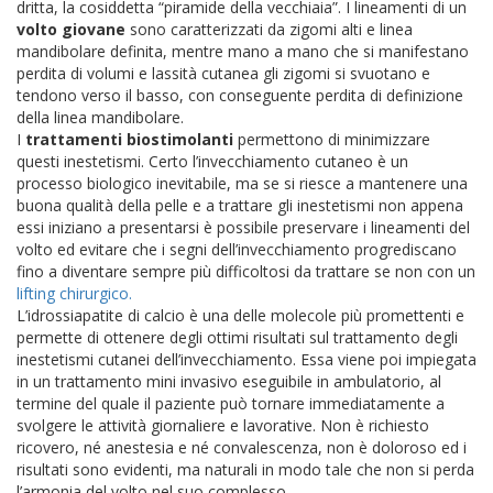
dritta, la cosiddetta “piramide della vecchiaia”. I lineamenti di un
volto giovane
sono caratterizzati da zigomi alti e linea
mandibolare definita, mentre mano a mano che si manifestano
perdita di volumi e lassità cutanea gli zigomi si svuotano e
tendono verso il basso, con conseguente perdita di definizione
della linea mandibolare.
I
trattamenti biostimolanti
permettono di minimizzare
questi inestetismi. Certo l’invecchiamento cutaneo è un
processo biologico inevitabile, ma se si riesce a mantenere una
buona qualità della pelle e a trattare gli inestetismi non appena
essi iniziano a presentarsi è possibile preservare i lineamenti del
volto ed evitare che i segni dell’invecchiamento progrediscano
fino a diventare sempre più difficoltosi da trattare se non con un
lifting chirurgico.
L’idrossiapatite di calcio è una delle molecole più promettenti e
permette di ottenere degli ottimi risultati sul trattamento degli
inestetismi cutanei dell’invecchiamento. Essa viene poi impiegata
in un trattamento mini invasivo eseguibile in ambulatorio, al
termine del quale il paziente può tornare immediatamente a
svolgere le attività giornaliere e lavorative. Non è richiesto
ricovero, né anestesia e né convalescenza, non è doloroso ed i
risultati sono evidenti, ma naturali in modo tale che non si perda
l’armonia del volto nel suo complesso.