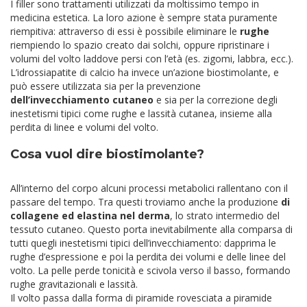
I filler sono trattamenti utilizzati da moltissimo tempo in
medicina estetica. La loro azione è sempre stata puramente
riempitiva: attraverso di essi è possibile eliminare le
rughe
riempiendo lo spazio creato dai solchi, oppure ripristinare i
volumi del volto laddove persi con l’età (es. zigomi, labbra, ecc.).
L’idrossiapatite di calcio ha invece un’azione biostimolante, e
può essere utilizzata sia per la prevenzione
dell’invecchiamento cutaneo
e sia per la correzione degli
inestetismi tipici come rughe e lassità cutanea, insieme alla
perdita di linee e volumi del volto.
Cosa vuol dire biostimolante?
All’interno del corpo alcuni processi metabolici rallentano con il
passare del tempo. Tra questi troviamo anche la produzione
di
collagene ed elastina nel derma
, lo strato intermedio del
tessuto cutaneo. Questo porta inevitabilmente alla comparsa di
tutti quegli inestetismi tipici dell’invecchiamento: dapprima le
rughe d’espressione e poi la perdita dei volumi e delle linee del
volto. La pelle perde tonicità e scivola verso il basso, formando
rughe gravitazionali e lassità.
Il volto passa dalla forma di piramide rovesciata a piramide