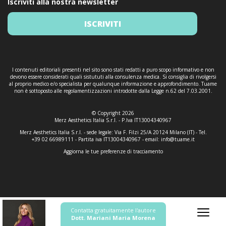
Iscriviti alla nostra newsletter
ISCRIVITI
I contenuti editoriali presenti nel sito sono stati redatti a puro scopo informativo e non
devono essere considerati quali sistututi alla consulenza medica. Si consiglia di rivolgersi
al proprio medico e/o specialista per qualunque informazione e approfondimento. Tuame
non è sottoposto alle regolamentizzazioni introdotte dalla Legge n.62 del 7.03.2001.
© Copyright 2026
Merz Aesthetics Italia S.r.l. - P.Iva IT13004340967
Merz Aesthetics Italia S.r.l. - sede legale: Via F. Filzi 25/A 20124 Milano (IT) - Tel.
+39 02 66989111 - Partita iva IT13004340967 - email:
info@tuame.it
Aggiorna le tue preferenze di tracciamento
Contatta gratuitamente l'autore
Dott. Mariani Maria Morena