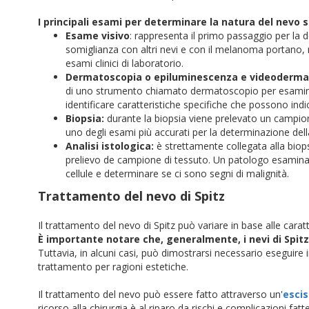
I principali esami per determinare la natura del nevo 
Esame visivo
: rappresenta il primo passaggio per la 
somiglianza con altri nevi e con il melanoma portano, n
esami clinici di laboratorio.
Dermatoscopia o epiluminescenza e videoderma
di uno strumento chiamato dermatoscopio per esaminar
identificare caratteristiche specifiche che possono indi
Biopsia:
durante la biopsia viene prelevato un campione
uno degli esami più accurati per la determinazione dell
Analisi istologica:
è strettamente collegata alla biops
prelievo de campione di tessuto. Un patologo esamina i
cellule e determinare se ci sono segni di malignità.
Trattamento del nevo di Spitz
Il trattamento del nevo di Spitz può variare in base alle cara
È importante notare che, generalmente, i nevi di Spit
Tuttavia, in alcuni casi, può dimostrarsi necessario eseguire i
trattamento per ragioni estetiche.
Il trattamento del nevo può essere fatto attraverso un'
escis
ricorso alla chirurgia è al riparo da rischi e complicazioni fa