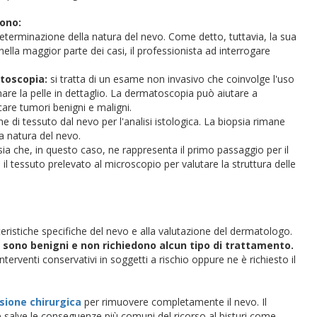
sono:
determinazione della natura del nevo. Come detto, tuttavia, la sua
ella maggior parte dei casi, il professionista ad interrogare
toscopia:
si tratta di un esame non invasivo che coinvolge l'uso
e la pelle in dettaglio. La dermatoscopia può aiutare a
care tumori benigni e maligni.
 di tessuto dal nevo per l'analisi istologica. La biopsia rimane
a natura del nevo.
ia che, in questo caso, ne rappresenta il primo passaggio per il
l tessuto prelevato al microscopio per valutare la struttura delle
tteristiche specifiche del nevo e alla valutazione del dermatologo.
z sono benigni e non richiedono alcun tipo di trattamento.
nterventi conservativi in soggetti a rischio oppure ne è richiesto il
sione chirurgica
per rimuovere completamente il nevo. Il
tte salve le conseguenze più comuni del ricorso al bisturi come