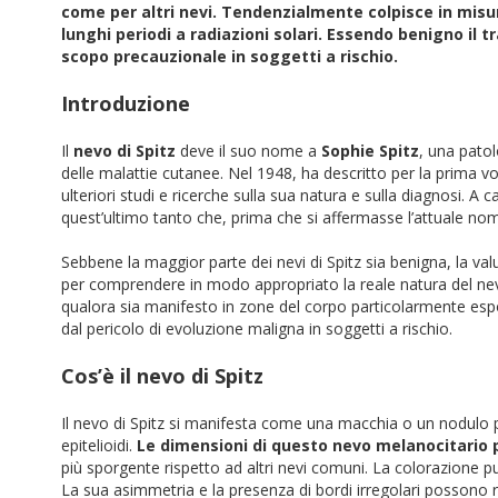
come per altri nevi. Tendenzialmente colpisce in mi
lunghi periodi a radiazioni solari. Essendo benigno il 
scopo precauzionale in soggetti a rischio.
Introduzione
Il
nevo di Spitz
deve il suo nome a
Sophie Spitz
, una pato
delle malattie cutanee. Nel 1948, ha descritto per la prima v
ulteriori studi e ricerche sulla sua natura e sulla diagnosi. A 
quest’ultimo tanto che, prima che si affermasse l’attuale no
Sebbene la maggior parte dei nevi di Spitz sia benigna, la val
per comprendere in modo appropriato la reale natura del nevo
qualora sia manifesto in zone del corpo particolarmente esp
dal pericolo di evoluzione maligna in soggetti a rischio.
Cos’è il nevo di Spitz
Il nevo di Spitz si manifesta come una macchia o un nodulo pi
epitelioidi.
Le dimensioni di questo nevo melanocitario 
più sporgente rispetto ad altri nevi comuni. La colorazione p
La sua asimmetria e la presenza di bordi irregolari possono 