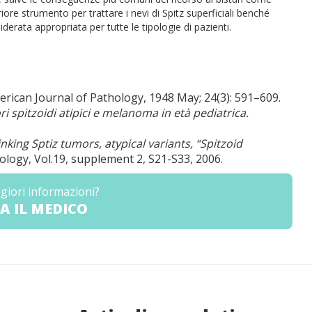
ore strumento per trattare i nevi di Spitz superficiali benché
derata appropriata per tutte le tipologie di pazienti.
ican Journal of Pathology, 1948 May; 24(3): 591–609.
ri spitzoidi atipici e melanoma in età pediatrica.
inking Sptiz tumors, atypical variants, “Spitzoid
ogy, Vol.19, supplement 2, S21-S33, 2006.
giori informazioni?
A IL MEDICO