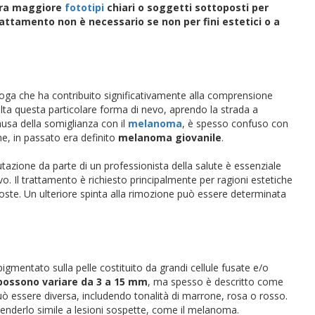
sura maggiore
fototipi
chiari o soggetti sottoposti per
trattamento non è necessario se non per fini estetici o a
loga che ha contribuito significativamente alla comprensione
olta questa particolare forma di nevo, aprendo la strada a
causa della somiglianza con il
melanoma
, è spesso confuso con
me, in passato era definito
melanoma giovanile
.
utazione da parte di un professionista della salute è essenziale
. Il trattamento è richiesto principalmente per ragioni estetiche
oste. Un ulteriore spinta alla rimozione può essere determinata
gmentato sulla pelle costituito da grandi cellule fusate e/o
possono variare da 3 a 15 mm
, ma spesso è descritto come
uò essere diversa, includendo tonalità di marrone, rosa o rosso.
renderlo simile a lesioni sospette, come il melanoma.