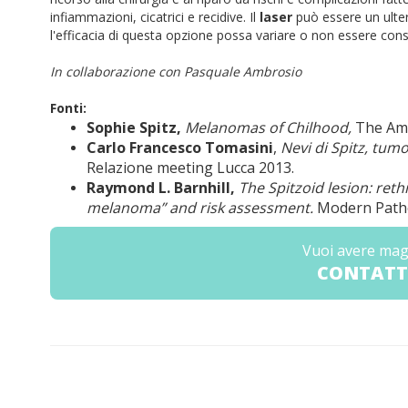
infiammazioni, cicatrici e recidive. Il
laser
può essere un ulteri
l'efficacia di questa opzione possa variare o non essere consi
In collaborazione con Pasquale Ambrosio
Fonti:
Sophie Spitz,
Melanomas of Chilhood,
The Amer
Carlo Francesco Tomasini
,
Nevi di Spitz, tumo
Relazione meeting Lucca 2013.
Raymond L. Barnhill,
The Spitzoid lesion: reth
melanoma” and risk assessment.
Modern Pathol
Vuoi avere mag
CONTATT