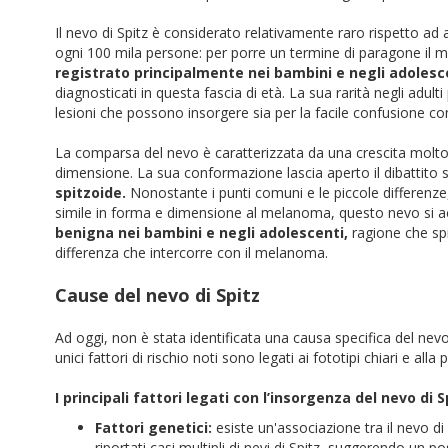
Il nevo di Spitz è considerato relativamente
raro rispetto ad a
ogni 100 mila persone: per porre un termine di paragone il m
registrato principalmente nei bambini e negli adolesc
diagnosticati in questa fascia di età. La sua rarità negli adu
lesioni che possono insorgere sia per la facile confusione c
La comparsa del nevo è caratterizzata da una crescita molto r
dimensione. La sua conformazione lascia aperto il dibattito s
spitzoide.
Nonostante i punti comuni e le piccole differenze
simile in forma e dimensione al melanoma, questo nevo si
benigna nei bambini e negli adolescenti,
ragione che spin
differenza che intercorre con il melanoma.
Cause del nevo di Spitz
Ad oggi, non è stata identificata una causa specifica del nevo
unici fattori di rischio noti sono legati ai fototipi chiari e all
I principali fattori legati con l’insorgenza del nevo di Sp
Fattori genetici:
esiste un'associazione tra il nevo di 
riportati casi multipli di nevi di Spitz, suggerendo un p