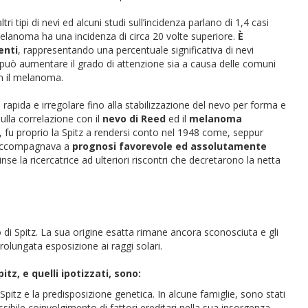
ltri tipi di nevi ed alcuni studi sull’incidenza parlano di 1,4 casi
elanoma ha una incidenza di circa 20 volte superiore.
È
enti
, rappresentando una percentuale significativa di nevi
lti può aumentare il grado di attenzione sia a causa delle comuni
on il melanoma.
apida e irregolare fino alla stabilizzazione del nevo per forma e
ulla correlazione con il
nevo di Reed
ed il
melanoma
, fu proprio la Spitz a rendersi conto nel 1948 come, seppur
 accompagnava a
prognosi favorevole ed assolutamente
se la ricercatrice ad ulteriori riscontri che decretarono la netta
 di Spitz. La sua origine esatta rimane ancora sconosciuta e gli
a prolungata esposizione ai raggi solari.
itz, e quelli ipotizzati, sono:
Spitz e la predisposizione genetica. In alcune famiglie, sono stati
ossibile coinvolgimento di fattori ereditari nella sua insorgenza.