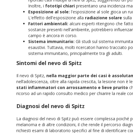
Inoltre, i
fototipi chiari
presentano una incidenza maggi
Esposizione al sole:
l'esposizione al sole gioca un ruo
L'effetto dell'esposizione alla
radiazione solare
sulla 
Fattori ambientali:
alcuni esperti ritengono che fatto
sostanze presenti nell'ambiente, potrebbero influenzare 
campo è ancora in corso.
Sistema immunitario:
Gli studi sul sistema immunitar
esaustivi. Tuttavia, molti ricercatori hanno tracciato poss
sistema immunitario, principalmente tra gli adulti.
Sintomi del nevo di Spitz
Il nevo di Spitz,
nella maggior parte dei casi è assolut
nell’adolescenza, oltre alla rapida crescita, la lesione non è 
stati infiammatori con arrossamento e lieve prurito
c
ricorso ad un rapido consulto medico per chiarire la reale co
Diagnosi del nevo di Spitz
La diagnosi del nevo di Spitz può essere complessa poiché pu
melanoma e di altre condizioni, il che rende il percorso diagn
richiesti esami di laboratorio specifici al fine di identificare co