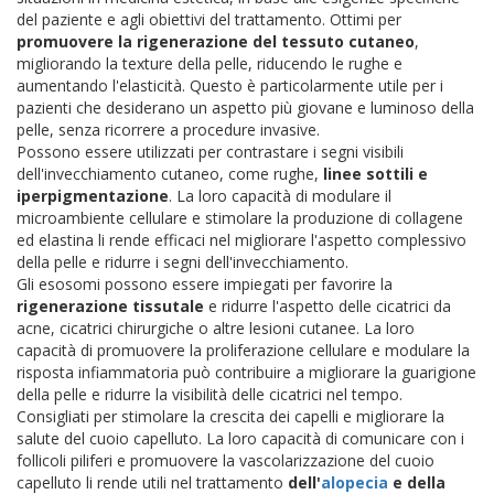
del paziente e agli obiettivi del trattamento. Ottimi per
promuovere la rigenerazione del tessuto cutaneo
,
migliorando la texture della pelle, riducendo le rughe e
aumentando l'elasticità. Questo è particolarmente utile per i
pazienti che desiderano un aspetto più giovane e luminoso della
pelle, senza ricorrere a procedure invasive.
Possono essere utilizzati per contrastare i segni visibili
dell'invecchiamento cutaneo, come rughe,
linee sottili e
iperpigmentazione
. La loro capacità di modulare il
microambiente cellulare e stimolare la produzione di collagene
ed elastina li rende efficaci nel migliorare l'aspetto complessivo
della pelle e ridurre i segni dell'invecchiamento.
Gli esosomi possono essere impiegati per favorire la
rigenerazione tissutale
e ridurre l'aspetto delle cicatrici da
acne, cicatrici chirurgiche o altre lesioni cutanee. La loro
capacità di promuovere la proliferazione cellulare e modulare la
risposta infiammatoria può contribuire a migliorare la guarigione
della pelle e ridurre la visibilità delle cicatrici nel tempo.
Consigliati per stimolare la crescita dei capelli e migliorare la
salute del cuoio capelluto. La loro capacità di comunicare con i
follicoli piliferi e promuovere la vascolarizzazione del cuoio
capelluto li rende utili nel trattamento
dell'
alopecia
e della