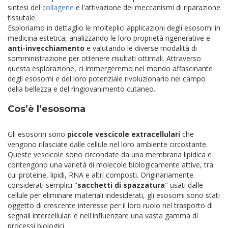
sintesi del
collagene
e l'attivazione dei meccanismi di riparazione
tissutale.
Esploriamo in dettaglio le molteplici applicazioni degli esosomi in
medicina estetica, analizzando le loro proprietà rigenerative e
anti-invecchiamento
e valutando le diverse modalità di
somministrazione per ottenere risultati ottimali. Attraverso
questa esplorazione, ci immergeremo nel mondo affascinante
degli esosomi e del loro potenziale rivoluzionario nel campo
della bellezza e del ringiovanimento cutaneo.
Cos’è l’esosoma
Gli esosomi sono
piccole vescicole extracellulari
che
vengono rilasciate dalle cellule nel loro ambiente circostante.
Queste vescicole sono circondate da una membrana lipidica e
contengono una varietà di molecole biologicamente attive, tra
cui proteine, lipidi, RNA e altri composti. Originariamente
considerati semplici "
sacchetti di spazzatura
" usati dalle
cellule per eliminare materiali indesiderati, gli esosomi sono stati
oggetto di crescente interesse per il loro ruolo nel trasporto di
segnali intercellulari e nell'influenzare una vasta gamma di
processi biologici.