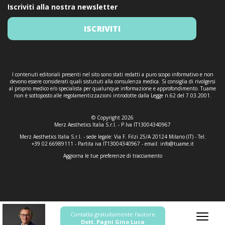
Iscriviti alla nostra newsletter
ISCRIVITI
I contenuti editoriali presenti nel sito sono stati redatti a puro scopo informativo e non
devono essere considerati quali sistututi alla consulenza medica. Si consiglia di rivolgersi
al proprio medico e/o specialista per qualunque informazione e approfondimento. Tuame
non è sottoposto alle regolamentizzazioni introdotte dalla Legge n.62 del 7.03.2001.
© Copyright 2026
Merz Aesthetics Italia S.r.l. - P.Iva IT13004340967
Merz Aesthetics Italia S.r.l. - sede legale: Via F. Filzi 25/A 20124 Milano (IT) - Tel.
+39 02 66989111 - Partita iva IT13004340967 - email:
info@tuame.it
Aggiorna le tue preferenze di tracciamento
Contatta gratuitamente l'autore
Dott. Pagni Gino Luca