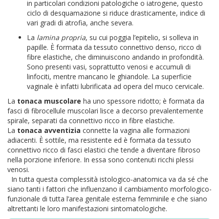
in particolari condizioni patologiche o iatrogene, questo
ciclo di desquamazione si riduce drasticamente, indice di
vari gradi di atrofia, anche severa.
La
lamina propria
, su cui poggia l’epitelio, si solleva in
papille. È formata da tessuto connettivo denso, ricco di
fibre elastiche, che diminui­scono andando in profondità.
Sono presenti vasi, soprattutto venosi e accumuli di
linfociti, mentre mancano le ghiandole. La superficie
vaginale è infatti lubrificata ad opera del muco cervicale.
La
tonaca muscolare
ha uno spessore ridotto; è formata da
fasci di fibrocellule muscolari lisce a decorso prevalentemente
spirale, separati da connettivo ricco in fibre elastiche.
La
tonaca avventizia
connette la vagina alle formazioni
adiacenti. È sottile, ma resistente ed è formata da tessuto
connettivo ricco di fasci elastici che tende a diventare fibroso
nella porzione inferiore. In essa sono contenuti ricchi plessi
venosi.
In tutta questa complessità istologico-anatomica va da sé che
siano tanti i fattori che influenzano il cambiamento morfologico-
funzionale di tutta l’area genitale esterna femminile e che siano
altrettanti le loro manifestazioni sintomatologiche.