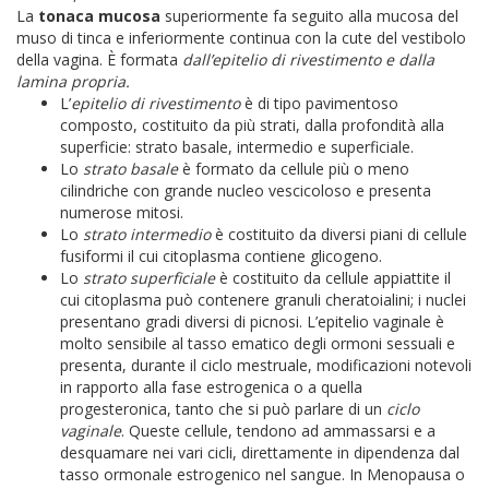
La
tonaca mucosa
superiormente fa seguito alla mucosa del
muso di tinca e inferiormente continua con la cute del vestibolo
della vagina. È formata
dall’epitelio di rivestimento e dalla
lamina propria.
L’
epitelio di rivestimento
è di tipo pavimentoso
composto, costituito da più strati, dalla profondità alla
superficie: strato basale, intermedio e superficiale.
Lo
strato basale
è formato da cellule più o meno
cilindriche con grande nucleo vescicoloso e presenta
numerose mitosi.
Lo
strato intermedio
è costituito da diversi piani di cellule
fusiformi il cui citoplasma contiene glicogeno.
Lo
strato superficiale
è costituito da cellule appiattite il
cui citoplasma può contenere granuli cheratoialini; i nuclei
presentano gradi diversi di picnosi. L’epitelio vaginale è
molto sensibile al tasso ematico degli ormoni sessuali e
presenta, durante il ciclo mestruale, modificazioni notevoli
in rapporto alla fase estrogenica o a quella
progesteronica, tanto che si può parlare di un
ciclo
vaginale
. Queste cellule, tendono ad ammassarsi e a
desquamare nei vari cicli, direttamente in dipendenza dal
tasso ormonale estrogenico nel sangue. In Menopausa o