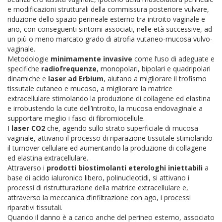
e modificazioni strutturali della commissura posteriore vulvare,
riduzione dello spazio perineale esterno tra introito vaginale e
ano, con conseguenti sintomi associati, nelle età successive, ad
un più o meno marcato grado di atrofia vutaneo-mucosa vulvo-
vaginale.
Metodologie
minimamente invasive
come l’uso di adeguate e
specifiche
radiofrequenze
, monopolari, bipolari e quadripolari
dinamiche e
laser ad Erbium
,
aiutano a migliorare il trofismo
tissutale cutaneo e mucoso, a migliorare la matrice
extracellulare stimolando la produzione di collagene ed elastina
e irrobustendo la cute dell’introito, la mucosa endovaginale a
supportare meglio i fasci di fibromiocellule.
I
laser CO2
che, agendo sullo strato superficiale di mucosa
vaginale, attivano il processo di riparazione tissutale stimolando
il turnover cellulare ed aumentando la produzione di collagene
ed elastina extracellulare.
Attraverso i
prodotti biostimolanti eterologhi iniettabili
a
base di acido ialuronico libero, polinucleotidi, si attivano i
processi di ristrutturazione della matrice extracellulare e,
attraverso la meccanica d’infiltrazione con ago, i processi
riparativi tissutali.
Quando il danno è a carico anche del perineo esterno, associato