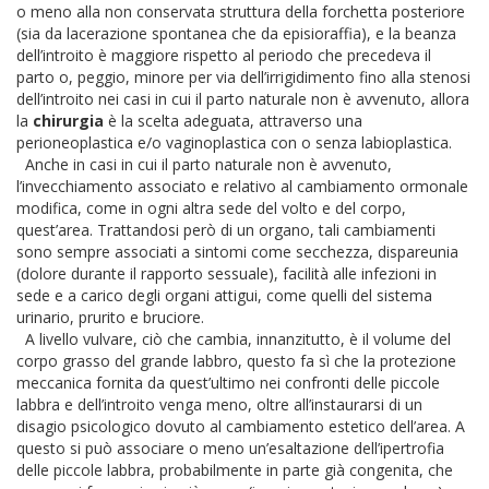
o meno alla non conservata struttura della forchetta posteriore
(sia da lacerazione spontanea che da episioraffia), e la beanza
dell’introito è maggiore rispetto al periodo che precedeva il
parto o, peggio, minore per via dell’irrigidimento fino alla stenosi
dell’introito nei casi in cui il parto naturale non è avvenuto, allora
la
chirurgia
è la scelta adeguata, attraverso una
perioneoplastica e/o vaginoplastica con o senza labioplastica.
Anche in casi in cui il parto naturale non è avvenuto,
l’invecchiamento associato e relativo al cambiamento ormonale
modifica, come in ogni altra sede del volto e del corpo,
quest’area. Trattandosi però di un organo, tali cambiamenti
sono sempre associati a sintomi come secchezza, dispareunia
(dolore durante il rapporto sessuale), facilità alle infezioni in
sede e a carico degli organi attigui, come quelli del sistema
urinario, prurito e bruciore.
A livello vulvare, ciò che cambia, innanzitutto, è il volume del
corpo grasso del grande labbro, questo fa sì che la protezione
meccanica fornita da quest’ultimo nei confronti delle piccole
labbra e dell’introito venga meno, oltre all’instaurarsi di un
disagio psicologico dovuto al cambiamento estetico dell’area. A
questo si può associare o meno un’esaltazione dell’ipertrofia
delle piccole labbra, probabilmente in parte già congenita, che