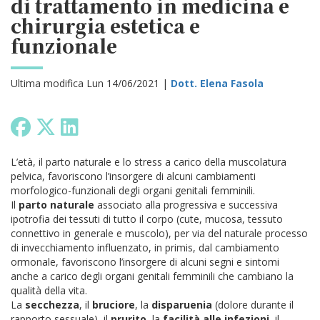
di trattamento in medicina e
chirurgia estetica e
funzionale
Ultima modifica Lun 14/06/2021 |
Dott. Elena Fasola
L’età, il parto naturale e lo stress a carico della muscolatura
pelvica, favoriscono l’insorgere di alcuni cambiamenti
morfologico-funzionali degli organi genitali femminili.
Il
parto naturale
associato alla progressiva e successiva
ipotrofia dei tessuti di tutto il corpo (cute, mucosa, tessuto
connettivo in generale e muscolo), per via del naturale processo
di invecchiamento influenzato, in primis, dal cambiamento
ormonale, favoriscono l’insorgere di alcuni segni e sintomi
anche a carico degli organi genitali femminili che cambiano la
qualità della vita.
La
secchezza
, il
bruciore
, la
disparuenia
(dolore durante il
rapporto sessuale), il
prurito
, la
facilità alle infezioni
, il