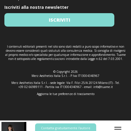
Iscriviti alla nostra newsletter
ISCRIVITI
I contenuti editoriali presenti nel sito sono stati redatti a puro scopo informativo e non
devono essere considerati quali sistututi alla consulenza medica. Si consiglia di rivolgersi
al proprio medico e/o specialista per qualunque informazione e approfondimento. Tuame
non è sottoposto alle regolamentizzazioni introdotte dalla Legge n.62 del 7.03.2001.
© Copyright 2026
Merz Aesthetics Italia S.r.l. - P.Iva IT13004340967
Merz Aesthetics Italia S.r.l. - sede legale: Via F. Filzi 25/A 20124 Milano (IT) - Tel.
+39 02 66989111 - Partita iva IT13004340967 - email:
info@tuame.it
Aggiorna le tue preferenze di tracciamento
Contatta gratuitamente l'autore