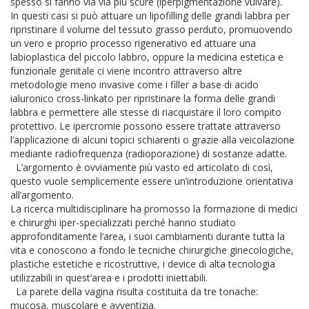
spesso si fanno via via più scure (iperpigmentazione vulvare).
In questi casi si può attuare un lipofilling delle grandi labbra per
ripristinare il volume del tessuto grasso perduto, promuovendo
un vero e proprio processo rigenerativo ed attuare una
labioplastica del piccolo labbro, oppure la medicina estetica e
funzionale genitale ci viene incontro attraverso altre
metodologie meno invasive come i filler a base di acido
ialuronico cross-linkato per ripristinare la forma delle grandi
labbra e permettere alle stesse di riacquistare il loro compito
protettivo. Le ipercromie possono essere trattate attraverso
l’applicazione di alcuni topici schiarenti o grazie alla veicolazione
mediante radiofrequenza (radioporazione) di sostanze adatte.
L’argomento è ovviamente più vasto ed articolato di così,
questo vuole semplicemente essere un’introduzione orientativa
all’argomento.
La ricerca multidisciplinare ha promosso la formazione di medici
e chirurghi iper-specializzati perché hanno studiato
approfonditamente l’area, i suoi cambiamenti durante tutta la
vita e conoscono a fondo le tecniche chirurgiche ginecologiche,
plastiche estetiche e ricostruttive, i device di alta tecnologia
utilizzabili in quest’area e i prodotti iniettabili.
La parete della vagina risulta costituita da tre tonache:
mucosa, muscolare e avventizia.