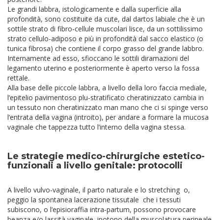
Le grandi labbra, istologicamente e dalla superficie alla
profondità, sono costituite da cute, dal dartos labiale che è un
sottile strato di fibro-cellule muscolari lisce, da un sottilissimo
strato cellulo-adiposo e più in profondità dal sacco elastico (o
tunica fibrosa) che contiene il corpo grasso del grande labbro.
Internamente ad esso, sfioccano le sottili diramazioni del
legamento uterino e posteriormente è aperto verso la fossa
rettale.
Alla base delle piccole labbra, a livello della loro faccia mediale,
l’epitelio pavimentoso plu-stratificato cheratinizzato cambia in
un tessuto non cheratinizzato man mano che ci si spinge verso
l’entrata della vagina (introito), per andare a formare la mucosa
vaginale che tappezza tutto l’interno della vagina stessa.
Le strategie medico-chirurgiche estetico-
funzionali a livello genitale: protocolli
A livello vulvo-vaginale
, il parto naturale e lo stretching o,
peggio la spontanea lacerazione tissutale che i tessuti
subiscono, o l’episioraffia intra-partum, possono provocare
beanza e/o lassità vaginale, ipotono della muscolatura perineale