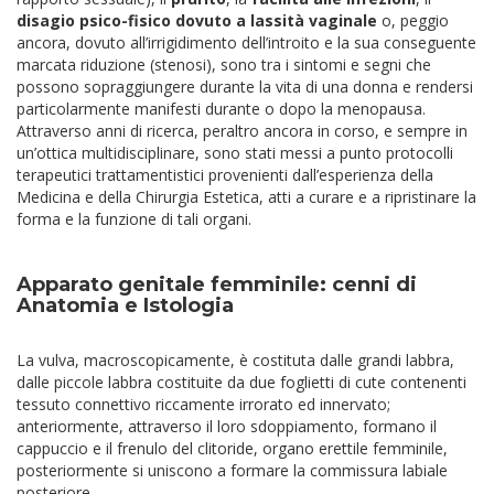
disagio psico-fisico dovuto a lassità vaginale
o, peggio
ancora, dovuto all’irrigidimento dell’introito e la sua conseguente
marcata riduzione (stenosi), sono tra i sintomi e segni che
possono sopraggiungere durante la vita di una donna e rendersi
particolarmente manifesti durante o dopo la menopausa.
Attraverso anni di ricerca, peraltro ancora in corso, e sempre in
un’ottica multidisciplinare, sono stati messi a punto protocolli
terapeutici trattamentistici provenienti dall’esperienza della
Medicina e della Chirurgia Estetica, atti a curare e a ripristinare la
forma e la funzione di tali organi.
Apparato genitale femminile: cenni di
Anatomia e Istologia
La vulva, macroscopicamente, è costituta dalle grandi labbra,
dalle piccole labbra costituite da due foglietti di cute contenenti
tessuto connettivo riccamente irrorato ed innervato;
anteriormente, attraverso il loro sdoppiamento, formano il
cappuccio e il frenulo del clitoride, organo erettile femminile,
posteriormente si uniscono a formare la commissura labiale
posteriore.