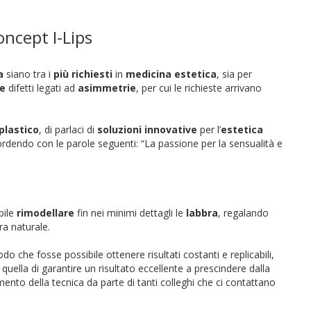
oncept I-Lips
a
siano tra i
più richiesti
in
medicina estetica
, sia per
e
difetti legati ad
asimmetrie
, per cui le richieste arrivano
plastico
, di parlaci di
soluzioni innovative
per l’
estetica
esordendo con le parole seguenti: “La passione per la sensualità e
bile
rimodellare
fin nei minimi dettagli le
labbra
, regalando
ra naturale.
o che fosse possibile ottenere risultati costanti e replicabili,
uella di garantire un risultato eccellente a prescindere dalla
mento della tecnica da parte di tanti colleghi che ci contattano