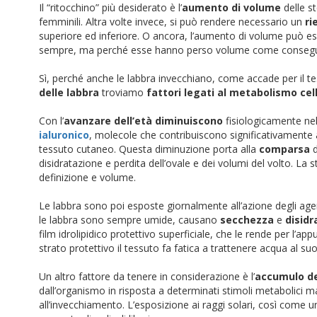
Il “ritocchino” più desiderato è l’
aumento di volume
delle s
femminili. Altra volte invece, si può rendere necessario un
r
superiore ed inferiore. O ancora, l’aumento di volume può ess
sempre, ma perché esse hanno perso volume come consegue
Sì, perché anche le labbra invecchiano, come accade per il t
delle labbra
troviamo
fattori legati al metabolismo cel
Con l’
avanzare dell’età
diminuiscono
fisiologicamente ne
ialuronico
, molecole che contribuiscono significativamente
tessuto cutaneo. Questa diminuzione porta alla
comparsa
d
disidratazione e perdita dell’ovale e dei volumi del volto. La
definizione e volume.
Le labbra sono poi esposte giornalmente all’azione degli agen
le labbra sono sempre umide, causano
secchezza
e
disidr
film idrolipidico protettivo superficiale, che le rende per l’a
strato protettivo il tessuto fa fatica a trattenere acqua al suo
Un altro fattore da tenere in considerazione è l’
accumulo dei
dall’organismo in risposta a determinati stimoli metabolici 
all’invecchiamento. L’esposizione ai raggi solari, così come 