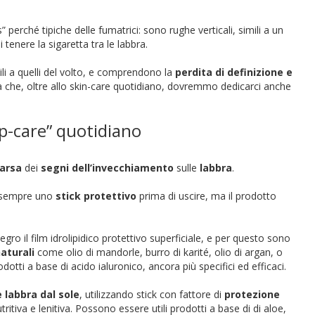
perché tipiche delle fumatrici: sono rughe verticali, simili a un
 tenere la sigaretta tra le labbra.
ili a quelli del volto, e comprendono la
perdita di definizione e
a che, oltre allo skin-care quotidiano, dovremmo dedicarci anche
ip-care” quotidiano
arsa
dei
segni dell’invecchiamento
sulle
labbra
.
sempre uno
stick protettivo
prima di uscire, ma il prodotto
egro il film idrolipidico protettivo superficiale, e per questo sono
naturali
come olio di mandorle, burro di karité, olio di argan, o
otti a base di acido ialuronico, ancora più specifici ed efficaci.
 labbra dal sole
, utilizzando stick con fattore di
protezione
itiva e lenitiva. Possono essere utili prodotti a base di di aloe,