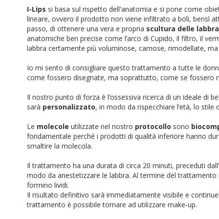
I-Lips
si basa sul rispetto dell'anatomia e si pone come obiet
lineare, ovvero il prodotto non viene infiltrato a boli, bensì
passo, di ottenere una vera e propria
scultura delle labbra
anatomiche ben precise come l’arco di Cupido, il filtro, il ver
labbra certamente più voluminose, carnose, rimodellate, ma
Io mi sento di consigliare questo trattamento a tutte le donn
come fossero disegnate, ma soprattutto, come se fossero na
Il nostro punto di forza è l’ossessiva ricerca di un ideale di be
sarà
personalizzato
, in modo da rispecchiare l’età, lo stile
Le
molecole
utilizzate nel nostro
protocollo
sono
biocomp
fondamentale perché i prodotti di qualità inferiore hanno du
smaltire la molecola.
Il trattamento ha una durata di circa 20 minuti, preceduti da
modo da anestetizzare le labbra. Al termine del trattamento il 
formino lividi.
Il risultato definitivo sarà immediatamente visibile e continuer
trattamento è possibile tornare ad utilizzare make-up.