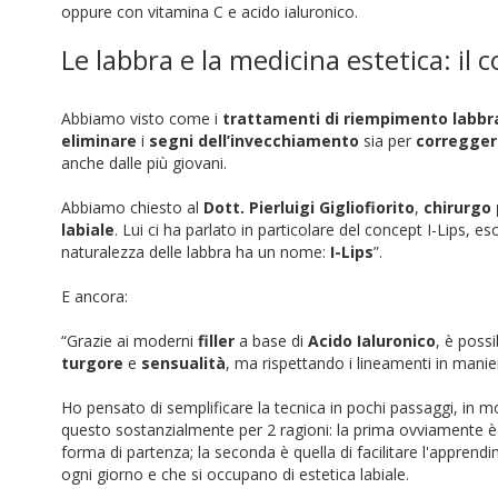
oppure con vitamina C e acido ialuronico.
Le labbra e la medicina estetica: il c
Abbiamo visto come i
trattamenti di riempimento labbr
eliminare
i
segni dell’invecchiamento
sia per
corregger
anche dalle più giovani.
Abbiamo chiesto al
Dott. Pierluigi Gigliofiorito
,
chirurgo 
labiale
. Lui ci ha parlato in particolare del concept I-Lips, 
naturalezza delle labbra ha un nome:
I-Lips
”.
E ancora:
“Grazie ai moderni
filler
a base di
Acido Ialuronico
, è possi
turgore
e
sensualità
, ma rispettando i lineamenti in manie
Ho pensato di semplificare la tecnica in pochi passaggi, in mod
questo sostanzialmente per 2 ragioni: la prima ovviamente è q
forma di partenza; la seconda è quella di facilitare l'apprendi
ogni giorno e che si occupano di estetica labiale.