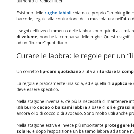
aumento di radicali liberi.
Esistono delle
rughe labiali
chiamate proprio “smoking lines” 
barcode, legate alla contrazione della muscolatura nell’atto di
I segni dell’invecchiamento delle labbra sono quindi assimilab
di volume
, nonché la comparsa delle rughe. Questo signific
ad un “lip-care” quotidiano.
Curare le labbra: le regole per un “l
Un corretto
lip-care quotidiano
aiuta a
ritardare
la
comp
La regola è praticamente una sola, ed è quella di
applicare
deve essere specifico.
Nella stagione invernale, c’è più la necessità di mantenere int
utili
burro cacao o balsami labbra
a base di
oli e grassi 
ancora olio di cocco o di avocado. Sono molto utili anche prod
Nella stagione estiva è invece più importante
proteggere le
solare
, e dopo l’esposizione un balsamo labbra ad azione nutr