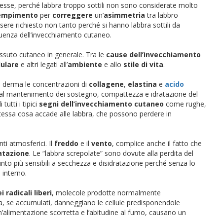
tesse, perché labbra troppo sottili non sono considerate molto
iempimento
per
correggere
un’
asimmetria
tra labbro
ere richiesto non tanto perché si hanno labbra sottili da
nza dell’invecchiamento cutaneo.
essuto cutaneo in generale. Tra le
cause dell’invecchiamento
lulare
e altri legati all’
ambiente
e allo
stile di vita
.
l derma le concentrazioni di
collagene
,
elastina
e
acido
 al mantenimento dei sostegno, compattezza e idratazione del
i tutti i tipici
segni dell’invecchiamento cutaneo
come rughe,
 stessa cosa accade alle labbra, che possono perdere in
ti atmosferici. Il
freddo
e il
vento
, complice anche il fatto che
atazione
. Le “labbra screpolate” sono dovute alla perdita del
ppunto più sensibili a secchezza e disidratazione perché senza lo
 interno.
 radicali liberi
, molecole prodotte normalmente
ma, se accumulati, danneggiano le cellule predisponendole
un’alimentazione scorretta e l’abitudine al fumo, causano un