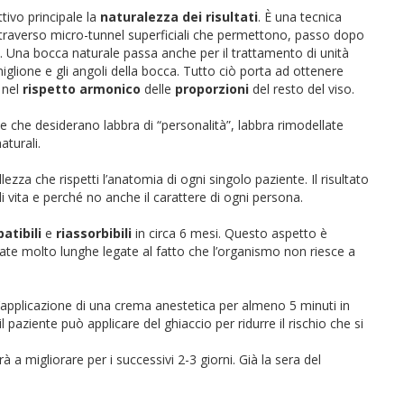
tivo principale la
naturalezza dei risultati
. È una tecnica
 attraverso micro-tunnel superficiali che permettono, passo dopo
. Una bocca naturale passa anche per il trattamento di unità
miglione e gli angoli della bocca. Tutto ciò porta ad ottenere
 nel
rispetto armonico
delle
proporzioni
del resto del viso.
e che desiderano labbra di “personalità”, labbra rimodellate
turali.
llezza che rispetti l’anatomia di ogni singolo paziente. Il risultato
 di vita e perché no anche il carattere di ogni persona.
atibili
e
riassorbibili
in circa 6 mesi. Questo aspetto è
rate molto lunghe legate al fatto che l’organismo non riesce a
ll’applicazione di una crema anestetica per almeno 5 minuti in
paziente può applicare del ghiaccio per ridurre il rischio che si
à a migliorare per i successivi 2-3 giorni. Già la sera del