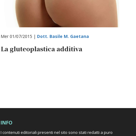
Mer 01/07/2015 |
Dott. Basile M. Gaetana
La gluteoplastica additiva
INFO
I contenuti editoriali presenti nel sito sono stati redatti a puro