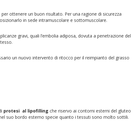
o per ottenere un buon risultato. Per una ragione di sicurezza
posizionarlo in sede intramuscolare e sottomuscolare.
licanze gravi, quali l’embolia adiposa, dovuta a penetrazione del
stesso.
rio un nuovo intervento di ritocco per il reimpianto del grasso
di
protesi al lipofilling
che riservo ai contorni esterni del gluteo
 nel suo bordo esterno specie quanto i tessuti sono molto sottili.