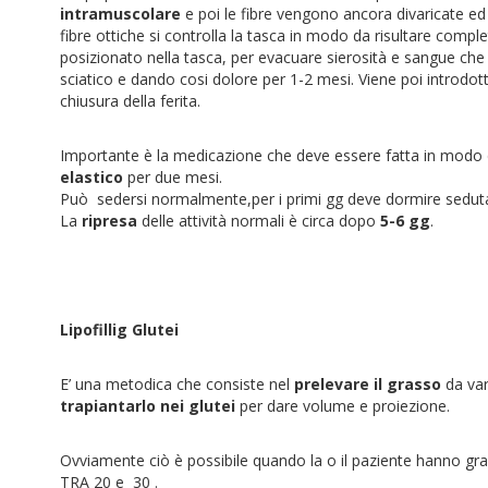
intramuscolare
e poi le fibre vengono ancora divaricate ed 
fibre ottiche si controlla la tasca in modo da risultare com
posizionato nella tasca, per evacuare sierosità e sangue che
sciatico e dando cosi dolore per 1-2 mesi. Viene poi introdott
chiusura della ferita.
Importante è la medicazione che deve essere fatta in modo 
elastico
per due mesi.
Può sedersi normalmente,per i primi gg deve dormire seduta co
La
ripresa
delle attività normali è circa dopo
5-6 gg
.
Lipofillig Glutei
E’ una metodica che consiste nel
prelevare il grasso
da var
trapiantarlo nei glutei
per dare volume e proiezione.
Ovviamente ciò è possibile quando la o il paziente hanno grass
TRA 20 e 30 .