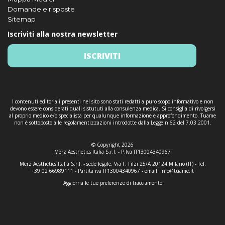
Domande e risposte
Sitemap
Iscriviti alla nostra newsletter
ISCRIVITI
I contenuti editoriali presenti nel sito sono stati redatti a puro scopo informativo e non
devono essere considerati quali sistututi alla consulenza medica. Si consiglia di rivolgersi
al proprio medico e/o specialista per qualunque informazione e approfondimento. Tuame
non è sottoposto alle regolamentizzazioni introdotte dalla Legge n.62 del 7.03.2001.
© Copyright 2026
Merz Aesthetics Italia S.r.l. - P.Iva IT13004340967
Merz Aesthetics Italia S.r.l. - sede legale: Via F. Filzi 25/A 20124 Milano (IT) - Tel.
+39 02 66989111 - Partita iva IT13004340967 - email:
info@tuame.it
Aggiorna le tue preferenze di tracciamento