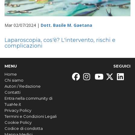
Mar 02/07/2024 |
Dott. Basile M. Gaetana
Laparoscopia, cos'è? L'intervento, rischi e
complicazioni
MENU
SEGUICI
Home
Chi siamo
Autori / Redazione
Contatti
Entra nella community di
TuaMe.it
Privacy Policy
Termini e Condizioni Legali
Cookie Policy
Codice di condotta
Mappa Medici