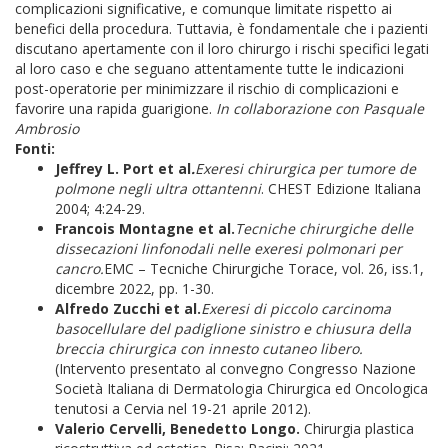
complicazioni significative, e comunque limitate rispetto ai
benefici della procedura. Tuttavia, è fondamentale che i pazienti
discutano apertamente con il loro chirurgo i rischi specifici legati
al loro caso e che seguano attentamente tutte le indicazioni
post-operatorie per minimizzare il rischio di complicazioni e
favorire una rapida guarigione.
In collaborazione con Pasquale
Ambrosio
Fonti:
Jeffrey L. Port et al
.
Exeresi chirurgica per tumore de
polmone negli ultra ottantenni
. CHEST Edizione Italiana
2004; 4:24-29.
Francois Montagne et al.
Tecniche chirurgiche delle
dissecazioni linfonodali nelle exeresi polmonari per
cancro.
EMC – Tecniche Chirurgiche Torace, vol. 26, iss.1,
dicembre 2022, pp. 1-30.
Alfredo Zucchi et al.
Exeresi di piccolo carcinoma
basocellulare del padiglione sinistro e chiusura della
breccia chirurgica con innesto cutaneo libero.
(Intervento presentato al convegno Congresso Nazione
Società Italiana di Dermatologia Chirurgica ed Oncologica
tenutosi a Cervia nel 19-21 aprile 2012).
Valerio Cervelli, Benedetto Longo.
Chirurgia plastica