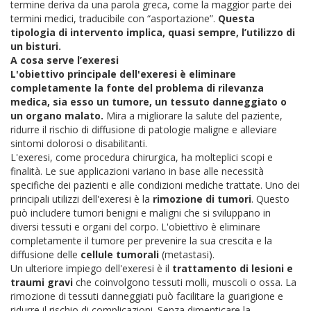
termine deriva da una parola greca, come la maggior parte dei
termini medici, traducibile con “asportazione”.
Questa
tipologia di intervento implica, quasi sempre, l’utilizzo di
un bisturi.
A cosa serve l’exeresi
L'obiettivo principale dell'exeresi è eliminare
completamente la fonte del problema di rilevanza
medica, sia esso un tumore, un tessuto danneggiato o
un organo malato.
Mira a migliorare la salute del paziente,
ridurre il rischio di diffusione di patologie maligne e alleviare
sintomi dolorosi o disabilitanti.
L'exeresi, come procedura chirurgica, ha molteplici scopi e
finalità. Le sue applicazioni variano in base alle necessità
specifiche dei pazienti e alle condizioni mediche trattate. Uno dei
principali utilizzi dell'exeresi è la
rimozione di tumori
. Questo
può includere tumori benigni e maligni che si sviluppano in
diversi tessuti e organi del corpo. L'obiettivo è eliminare
completamente il tumore per prevenire la sua crescita e la
diffusione delle
cellule tumorali
(metastasi).
Un ulteriore impiego dell'exeresi è il
trattamento di lesioni e
traumi gravi
che coinvolgono tessuti molli, muscoli o ossa. La
rimozione di tessuti danneggiati può facilitare la guarigione e
ridurre il rischio di complicazioni. Senza dimenticare la