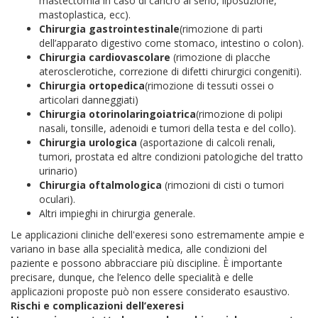
mastectomia in caso di cancro al seno, liposuzione,
mastoplastica, ecc).
Chirurgia gastrointestinale
(rimozione di parti
dell’apparato digestivo come stomaco, intestino o colon).
Chirurgia cardiovascolare
(rimozione di placche
aterosclerotiche, correzione di difetti chirurgici congeniti).
Chirurgia ortopedica
(rimozione di tessuti ossei o
articolari danneggiati)
Chirurgia otorinolaringoiatrica
(rimozione di polipi
nasali, tonsille, adenoidi e tumori della testa e del collo).
Chirurgia urologica
(asportazione di calcoli renali,
tumori, prostata ed altre condizioni patologiche del tratto
urinario)
Chirurgia oftalmologica
(rimozioni di cisti o tumori
oculari).
Altri impieghi in chirurgia generale.
Le applicazioni cliniche dell'exeresi sono estremamente ampie e
variano in base alla specialità medica, alle condizioni del
paziente e possono abbracciare più discipline. È importante
precisare, dunque, che l’elenco delle specialità e delle
applicazioni proposte può non essere considerato esaustivo.
Rischi e complicazioni dell’exeresi