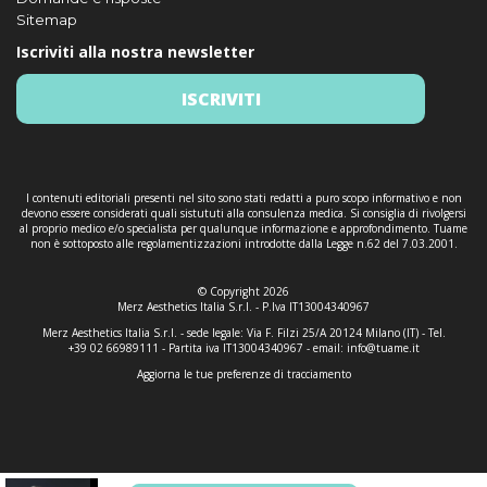
Sitemap
Iscriviti alla nostra newsletter
ISCRIVITI
I contenuti editoriali presenti nel sito sono stati redatti a puro scopo informativo e non
devono essere considerati quali sistututi alla consulenza medica. Si consiglia di rivolgersi
al proprio medico e/o specialista per qualunque informazione e approfondimento. Tuame
non è sottoposto alle regolamentizzazioni introdotte dalla Legge n.62 del 7.03.2001.
© Copyright 2026
Merz Aesthetics Italia S.r.l. - P.Iva IT13004340967
Merz Aesthetics Italia S.r.l. - sede legale: Via F. Filzi 25/A 20124 Milano (IT) - Tel.
+39 02 66989111 - Partita iva IT13004340967 - email:
info@tuame.it
Aggiorna le tue preferenze di tracciamento