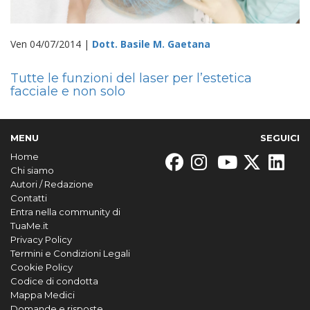
Ven 04/07/2014 |
Dott. Basile M. Gaetana
Tutte le funzioni del laser per l’estetica
facciale e non solo
MENU
SEGUICI
Home
Chi siamo
Autori / Redazione
Contatti
Entra nella community di
TuaMe.it
Privacy Policy
Termini e Condizioni Legali
Cookie Policy
Codice di condotta
Mappa Medici
Domande e risposte