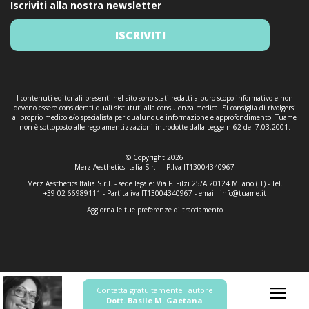
Iscriviti alla nostra newsletter
ISCRIVITI
I contenuti editoriali presenti nel sito sono stati redatti a puro scopo informativo e non
devono essere considerati quali sistututi alla consulenza medica. Si consiglia di rivolgersi
al proprio medico e/o specialista per qualunque informazione e approfondimento. Tuame
non è sottoposto alle regolamentizzazioni introdotte dalla Legge n.62 del 7.03.2001.
© Copyright 2026
Merz Aesthetics Italia S.r.l. - P.Iva IT13004340967
Merz Aesthetics Italia S.r.l. - sede legale: Via F. Filzi 25/A 20124 Milano (IT) - Tel.
+39 02 66989111 - Partita iva IT13004340967 - email:
info@tuame.it
Aggiorna le tue preferenze di tracciamento
Contatta gratuitamente l'autore
Dott. Basile M. Gaetana