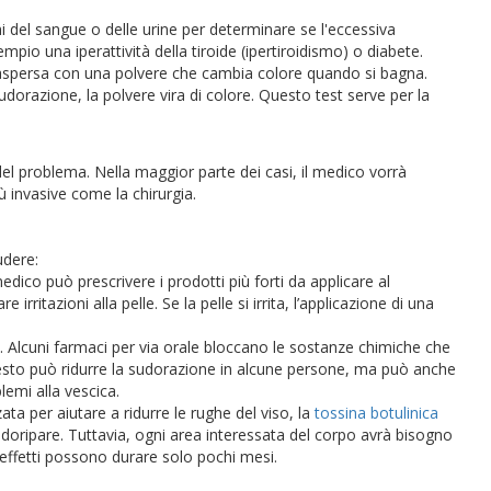
i del sangue o delle urine per determinare se l'eccessiva
io una iperattività della tiroide (ipertiroidismo) o diabete.
è aspersa con una polvere che cambia colore quando si bagna.
dorazione, la polvere vira di colore. Questo test serve per la
 del problema. Nella maggior parte dei casi, il medico vorrà
ù invasive come la chirurgia.
udere:
medico può prescrivere i prodotti più forti da applicare al
rritazioni alla pelle. Se la pelle si irrita, l’applicazione di una
Alcuni farmaci per via orale bloccano le sostanze chimiche che
esto può ridurre la sudorazione in alcune persone, ma può anche
lemi alla vescica.
ta per aiutare a ridurre le rughe del viso, la
tossina botulinica
udoripare. Tuttavia, ogni area interessata del corpo avrà bisogno
i effetti possono durare solo pochi mesi.