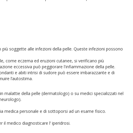
ù soggette alle infezioni della pelle. Queste infezioni possono
lle, come eczema ed eruzioni cutanee, si verificano più
azione eccessiva può peggiorare l'infiammazione della pelle.
ondanti e abiti intrisi di sudore può essere imbarazzante e di
uire l’autostima.
n malattie della pelle (dermatologo) o su medici specializzati nel
neurologo).
ria medica personale e di sottoporsi ad un esame fisico.
 il medico diagnosticare l’ iperidrosi.