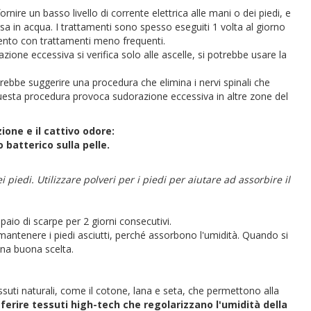
rnire un basso livello di corrente elettrica alle mani o dei piedi, e
rsa in acqua. I trattamenti sono spesso eseguiti 1 volta al giorno
ento con trattamenti meno frequenti.
azione eccessiva si verifica solo alle ascelle, si potrebbe usare la
otrebbe suggerire una procedura che elimina i nervi spinali che
 questa procedura provoca sudorazione eccessiva in altre zone del
one e il cattivo odore:
 batterico sulla pelle.
piedi. Utilizzare polveri per i piedi per aiutare ad assorbire il
aio di scarpe per 2 giorni consecutivi.
antenere i piedi asciutti, perché assorbono l'umidità. Quando si
 una buona scelta.
suti naturali, come il cotone, lana e seta, che permettono alla
ferire tessuti high-tech che regolarizzano l'umidità della