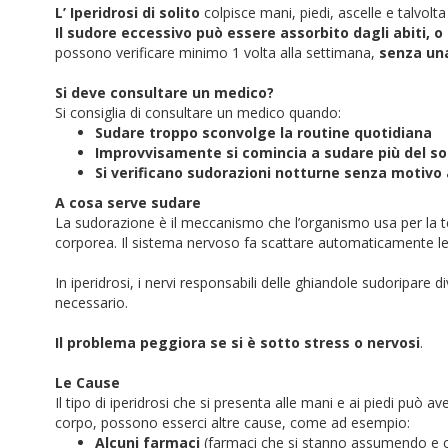
L’ Iperidrosi di solito
colpisce mani, piedi, ascelle e talvolta
Il sudore eccessivo può essere assorbito dagli abiti, o
possono verificare minimo 1 volta alla settimana,
senza un
Si deve consultare un medico?
Si consiglia di consultare un medico quando:
Sudare troppo sconvolge la routine quotidiana
Improvvisamente si comincia a sudare più del so
Si verificano sudorazioni notturne senza motivo
A cosa serve sudare
La sudorazione è il meccanismo che l’organismo usa per la
corporea. Il sistema nervoso fa scattare automaticamente l
In iperidrosi, i nervi responsabili delle ghiandole sudoripar
necessario.
Il problema peggiora se si è sotto stress o nervosi
.
Le Cause
Il tipo di iperidrosi che si presenta alle mani e ai piedi può 
corpo, possono esserci altre cause, come ad esempio:
Alcuni farmaci
(farmaci che si stanno assumendo e c