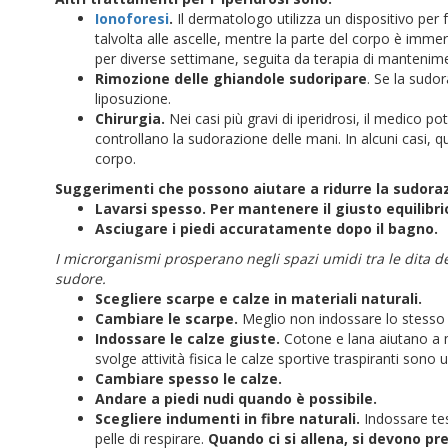
Ionoforesi
.
Il dermatologo utilizza un dispositivo per fo
talvolta alle ascelle, mentre la parte del corpo è imme
per diverse settimane, seguita da terapia di mantenim
Rimozione delle ghiandole sudoripare
. Se la sudor
liposuzione.
Chirurgia.
Nei casi più gravi di iperidrosi, il medico p
controllano la sudorazione delle mani. In alcuni casi,
corpo.
Suggerimenti che possono aiutare a ridurre la sudorazi
Lavarsi spesso. Per mantenere il giusto equilibrio
Asciugare i piedi accuratamente dopo il bagno.
I microrganismi prosperano negli spazi umidi tra le dita dei 
sudore.
Scegliere scarpe e calze in materiali naturali.
Cambiare le scarpe.
Meglio non indossare lo stesso p
Indossare le calze giuste.
Cotone e lana aiutano a m
svolge attività fisica le calze sportive traspiranti sono
Cambiare spesso le calze.
Andare a piedi nudi quando è possibile.
Scegliere indumenti in fibre naturali.
Indossare tes
pelle di respirare.
Quando ci si allena, si devono pre