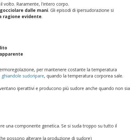
 il volto. Raramente, l'intero corpo.
 gocciolare dalle mani
. Gli episodi di ipersudorazione si
a ragione evidente
.
lito
 apparente
 termoregolazione, per mantenere costante la temperatura
e
ghiandole sudoripare
, quando la temperatura corporea sale.
e diventano iperattivi e producono più sudore anche quando non sia
avere una componente genetica. Se si suda troppo su tutto il
he possono alterare la produzione di sudore)