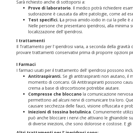
Sarà richiesto anche di sottoporsi a:
Prove di laboratorio
. Il medico potrà richiedere esam
sudorazione è causata da altre patologie, come ad esemp
Test specifici. L
a prova amido-iodio in cui la pelle 
Nelle persone che presentano iperidrosi, alla minima su
localizzazione dell’ iperidrosi.
I trattamenti
Il Trattamento per l’ iperidrosi varia, a seconda della gravità
provare trattamenti conservativi prima di proporre opzioni pi
I Farmaci
I farmaci usati per il trattamento dell' iperidrosi possono incl
Antitraspiranti.
Se gli antitraspiranti non aiutano, il 
momento di coricarsi. Gli Antitraspiranti possono causare i
crema a base di idrocortisone potrebbe aiutare.
Compresse che bloccano
la comunicazione nervosa. 
permettono ad alcuni nervi di comunicare tra loro. Qu
causare secchezza delle fauci, visione offuscata e prob
Iniezioni di tossina botulinica
. Comunemente utilizza
può anche bloccare i nervi che attivano le ghiandole s
di diverse iniezioni, che sono dolorose e costose. E gl
Altri trattamenti per l’ iperidrosi sono: