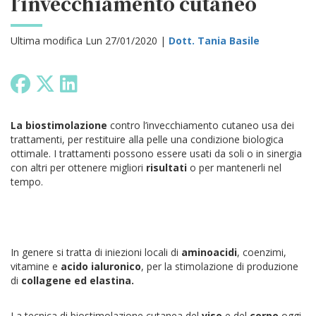
l’invecchiamento cutaneo
Ultima modifica Lun 27/01/2020 |
Dott. Tania Basile
La biostimolazione
contro l’invecchiamento cutaneo usa dei
trattamenti, per restituire alla pelle una condizione biologica
ottimale. I trattamenti possono essere usati da soli o in sinergia
con altri per ottenere migliori
risultati
o per mantenerli nel
tempo.
In genere si tratta di iniezioni locali di
aminoacidi
, coenzimi,
vitamine e
acido ialuronico
, per la stimolazione di produzione
di
collagene ed elastina.
La tecnica di biostimolazione cutanea del
viso
e del
corpo
oggi