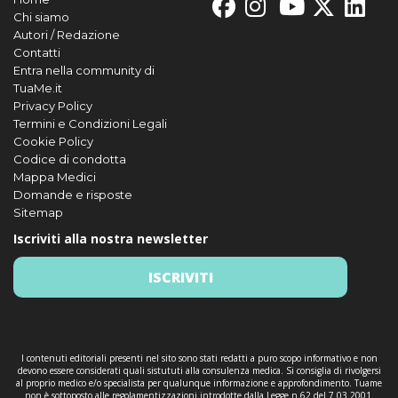
Chi siamo
Autori / Redazione
Contatti
Entra nella community di
TuaMe.it
Privacy Policy
Termini e Condizioni Legali
Cookie Policy
Codice di condotta
Mappa Medici
Domande e risposte
Sitemap
Iscriviti alla nostra newsletter
ISCRIVITI
I contenuti editoriali presenti nel sito sono stati redatti a puro scopo informativo e non
devono essere considerati quali sistututi alla consulenza medica. Si consiglia di rivolgersi
al proprio medico e/o specialista per qualunque informazione e approfondimento. Tuame
non è sottoposto alle regolamentizzazioni introdotte dalla Legge n.62 del 7.03.2001.