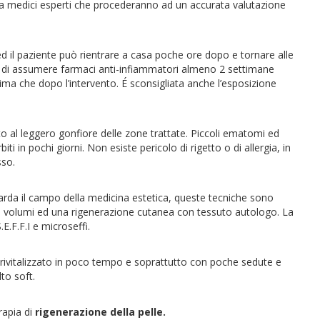
a a medici esperti che procederanno ad un accurata valutazione
d il paziente può rientrare a casa poche ore dopo e tornare alle
tare di assumere farmaci anti-infiammatori almeno 2 settimane
rima che dopo l’intervento. É sconsigliata anche l’esposizione
to al leggero gonfiore delle zone trattate. Piccoli ematomi ed
 in pochi giorni. Non esiste pericolo di rigetto o di allergia, in
sso.
arda il campo della medicina estetica, queste tecniche sono
o dei volumi ed una rigenerazione cutanea con tessuto autologo. La
.E.F.F.I e microseffi.
 e rivitalizzato in poco tempo e soprattutto con poche sedute e
to soft.
rapia di
rigenerazione della pelle.