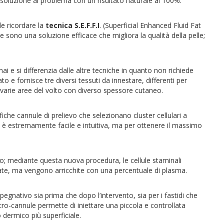
isoluzione al problema con un risultato naturale al 100%.
le ricordare la
tecnica S.E.F.F.I
. (Superficial Enhanced Fluid Fat
sse sono una soluzione efficace che migliora la qualità della pelle;
ai e si differenzia dalle altre tecniche in quanto non richiede
to e fornisce tre diversi tessuti da innestare, differenti per
le varie aree del volto con diverso spessore cutaneo.
cifiche cannule di prelievo che selezionano cluster cellulari a
 è estremamente facile e intuitiva, ma per ottenere il massimo
o; mediante questa nuova procedura, le cellule staminali
te, ma vengono arricchite con una percentuale di plasma.
pegnativo sia prima che dopo l’intervento, sia per i fastidi che
cro-cannule permette di iniettare una piccola e controllata
 dermico più superficiale.