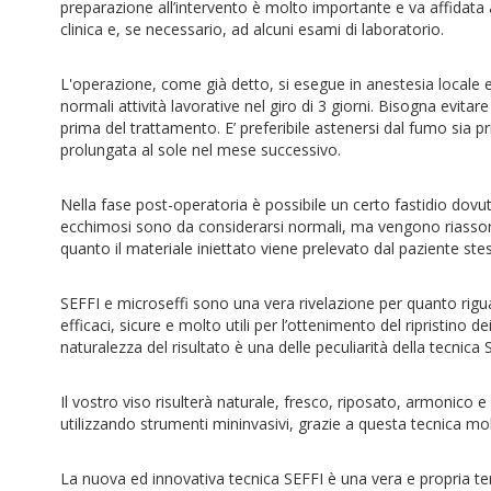
preparazione all’intervento è molto importante e va affidat
clinica e, se necessario, ad alcuni esami di laboratorio.
L'operazione, come già detto, si esegue in anestesia locale e
normali attività lavorative nel giro di 3 giorni. Bisogna evi
prima del trattamento. E’ preferibile astenersi dal fumo sia p
prolungata al sole nel mese successivo.
Nella fase post-operatoria è possibile un certo fastidio dovu
ecchimosi sono da considerarsi normali, ma vengono riassorbiti
quanto il materiale iniettato viene prelevato dal paziente ste
SEFFI e microseffi sono una vera rivelazione per quanto rigu
efficaci, sicure e molto utili per l’ottenimento del ripristin
naturalezza del risultato è una delle peculiarità della tecnica S
Il vostro viso risulterà naturale, fresco, riposato, armonico
utilizzando strumenti mininvasivi, grazie a questa tecnica mol
La nuova ed innovativa tecnica SEFFI è una vera e propria te