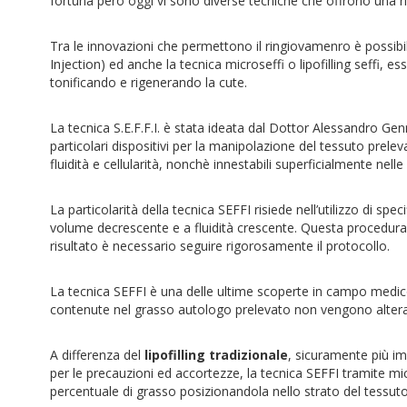
fortuna però oggi vi sono diverse tecniche che offrono una r
Tra le innovazioni che permettono il ringiovamenro è possibi
Injection) ed anche la tecnica microseffi o lipofilling seffi, e
tonificando e rigenerando la cute.
La tecnica S.E.F.F.I. è stata ideata dal Dottor Alessandro Genn
particolari dispositivi per la manipolazione del tessuto preleva
fluidità e cellularità, nonchè innestabili superficialmente nel
La particolarità della tecnica SEFFI risiede nell’utilizzo di spe
volume decrescente e a fluidità crescente. Questa procedura
risultato è necessario seguire rigorosamente il protocollo.
La tecnica SEFFI è una delle ultime scoperte in campo medic
contenute nel grasso autologo prelevato non vengono altera
A differenza del
lipofilling tradizionale
, sicuramente più im
per le precauzioni ed accortezze, la tecnica SEFFI tramite mi
percentuale di grasso posizionandola nello strato del tessuto