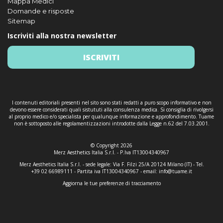
Mappa Medici
Domande e risposte
Sitemap
Iscriviti alla nostra newsletter
ISCRIVITI
I contenuti editoriali presenti nel sito sono stati redatti a puro scopo informativo e non
devono essere considerati quali sistututi alla consulenza medica. Si consiglia di rivolgersi
al proprio medico e/o specialista per qualunque informazione e approfondimento. Tuame
non è sottoposto alle regolamentizzazioni introdotte dalla Legge n.62 del 7.03.2001.
© Copyright 2026
Merz Aesthetics Italia S.r.l. - P.Iva IT13004340967
Merz Aesthetics Italia S.r.l. - sede legale: Via F. Filzi 25/A 20124 Milano (IT) - Tel.
+39 02 66989111 - Partita iva IT13004340967 - email:
info@tuame.it
Aggiorna le tue preferenze di tracciamento