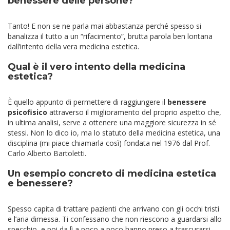
benessere delle persone?
Tanto! E non se ne parla mai abbastanza perché spesso si
banalizza il tutto a un “rifacimento”, brutta parola ben lontana
dall’intento della vera medicina estetica.
Qual è il vero intento della medicina
estetica?
È quello appunto di permettere di raggiungere il
benessere
psicofisico
attraverso il miglioramento del proprio aspetto che,
in ultima analisi, serve a ottenere una maggiore sicurezza in sé
stessi.
Non lo dico io, ma lo statuto della medicina estetica, una
disciplina (mi piace chiamarla così) fondata nel 1976 dal Prof.
Carlo Alberto Bartoletti.
Un esempio concreto di medicina estetica
e benessere?
Spesso capita di
trattare pazienti che
arrivano con gli occhi tristi
e l’aria dimessa. Ti confessano che non riescono a guardarsi allo
specchio, e poi da lì a poco a poco hanno preso a trascurarsi.