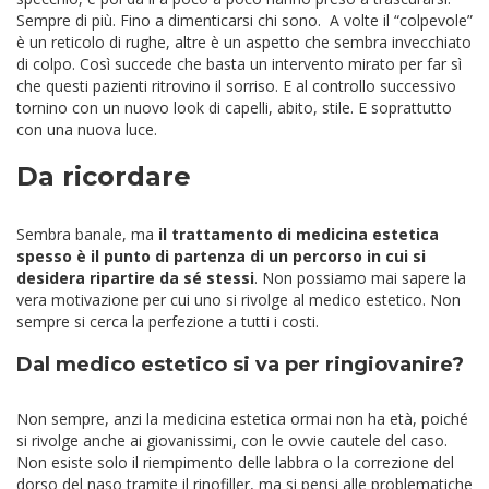
Sempre di più. Fino a dimenticarsi chi sono. A volte il “colpevole”
è un reticolo di rughe, altre è un aspetto che sembra invecchiato
di colpo. Così succede che basta un intervento mirato per far sì
che questi pazienti ritrovino il sorriso. E al controllo successivo
tornino con un nuovo look di capelli, abito, stile. E soprattutto
con una nuova luce.
Da ricordare
Sembra banale, ma
il trattamento di medicina estetica
spesso è il punto di partenza di un percorso in cui si
desidera ripartire da sé stessi
. Non possiamo mai sapere la
vera motivazione per cui uno si rivolge al medico estetico. Non
sempre si cerca la perfezione a tutti i costi.
Dal medico estetico si va per ringiovanire?
Non sempre, anzi la medicina estetica ormai non ha età, poiché
si rivolge anche ai giovanissimi, con le ovvie cautele del caso.
Non esiste solo il riempimento delle labbra o la correzione del
dorso del naso tramite il rinofiller, ma si pensi alle problematiche