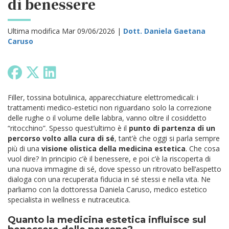
di benessere
Ultima modifica Mar 09/06/2026 |
Dott. Daniela Gaetana
Caruso
Filler, tossina botulinica, apparecchiature elettromedicali: i
trattamenti medico-estetici non riguardano solo la correzione
delle rughe o il volume delle labbra, vanno oltre il cosiddetto
“ritocchino”. Spesso quest’ultimo è il
punto di partenza di un
percorso volto alla cura di sé
, tant’è che oggi si parla sempre
più di una
visione olistica della medicina estetica
. Che cosa
vuol dire? In principio c’è il benessere, e poi c’è la riscoperta di
una nuova immagine di sé, dove spesso un ritrovato bell’aspetto
dialoga con una recuperata fiducia in sé stessi e nella vita. Ne
parliamo con la dottoressa Daniela Caruso, medico estetico
specialista in wellness e nutraceutica.
Quanto la medicina estetica influisce sul