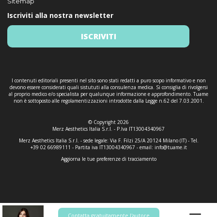
Sitemap
Iscriviti alla nostra newsletter
ISCRIVITI
I contenuti editoriali presenti nel sito sono stati redatti a puro scopo informativo e non
devono essere considerati quali sistututi alla consulenza medica. Si consiglia di rivolgersi
al proprio medico e/o specialista per qualunque informazione e approfondimento. Tuame
non è sottoposto alle regolamentizzazioni introdotte dalla Legge n.62 del 7.03.2001.
© Copyright 2026
Merz Aesthetics Italia S.r.l. - P.Iva IT13004340967
Merz Aesthetics Italia S.r.l. - sede legale: Via F. Filzi 25/A 20124 Milano (IT) - Tel.
+39 02 66989111 - Partita iva IT13004340967 - email:
info@tuame.it
Aggiorna le tue preferenze di tracciamento
Contatta gratuitamente l'autore