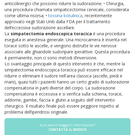
anticolinergici che possono ridurre la sudorazione;
• Chirurgia,
una procedura chiamata simpaticectomia cervicale, considerata
come ultima risorsa;
•
tossina botulinica
, recentemente
approvato negli Stati Uniti dalla FDA per il trattamento
dell’eccessiva sudorazione ascellare.
La
simpatectomia endoscopica toracica
è una procedura
eseguita in anestesia generale. Una microcamera è inserita nel
torace sotto le ascelle, e vengono distrutte le vie nervose
associate alle ghiandole sudoripare iperattive. Questa procedura
è permanente, non ci sono metodi d’inversione.
Lo svantaggio principale di questo intervento è che, mentre la
simpatectomia endoscopica toracica può essere efficace nel
ridurre o eliminare il sudore nell'area classica (ascelle, piedi e
mani), quasi tutti i pazienti hanno un certo grado di sudorazione
compensatoria in parti diverse del corpo.
La sudorazione
compensatoria è eccessiva e si verifica sulla schiena, torace,
addome, gambe, faccia e glutei a seguito dell’ intervento
chirurgico. Il risultato finale può essere peggiore rispetto al
problema dell’iperidrosi originale.
Vuoi avere maggiori informazioni?
CONTATTA IL MEDICO