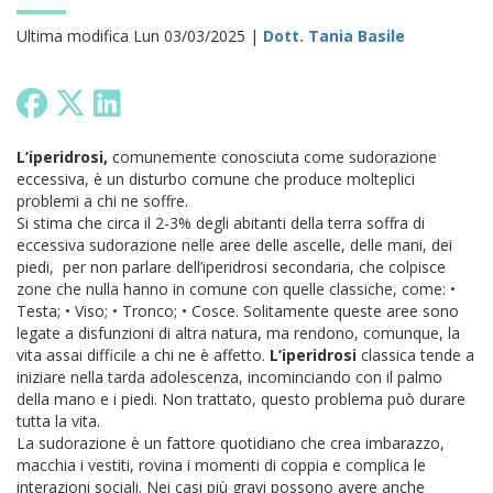
Ultima modifica Lun 03/03/2025 |
Dott. Tania Basile
L’iperidrosi,
comunemente conosciuta come sudorazione
eccessiva, è un disturbo comune che produce molteplici
problemi a chi ne soffre.
Si stima che circa il 2-3% degli abitanti della terra soffra di
eccessiva sudorazione nelle aree delle ascelle, delle mani, dei
piedi, per non parlare dell’iperidrosi secondaria, che colpisce
zone che nulla hanno in comune con quelle classiche, come:
•
Testa;
• Viso;
• Tronco;
• Cosce.
Solitamente queste aree sono
legate a disfunzioni di altra natura, ma rendono, comunque, la
vita assai difficile a chi ne è affetto.
L’iperidrosi
classica tende a
iniziare nella tarda adolescenza, incominciando con il palmo
della mano e i piedi. Non trattato, questo problema può durare
tutta la vita.
La sudorazione è un fattore quotidiano che crea imbarazzo,
macchia i vestiti, rovina i momenti di coppia e complica le
interazioni sociali. Nei casi più gravi possono avere anche