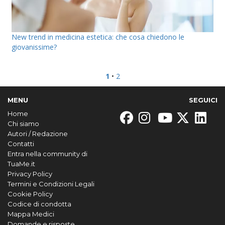
New trend in medicina estetica: che cosa chiedono le
giovanissime?
1
•
2
MENU
SEGUICI
Home
Chi siamo
Autori / Redazione
Contatti
Entra nella community di
TuaMe.it
Privacy Policy
Termini e Condizioni Legali
Cookie Policy
Codice di condotta
Mappa Medici
Domande e risposte