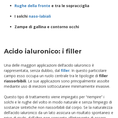
Rughe della fronte
e tra le sopracciglia
I solchi
naso-labiali
Zampe di gallina e contorno occhi
Acido ialuronico: i filler
Una delle maggiori applicazioni dell’acido ialuronico è
rappresentata, senza dubbio, dal
filler
. In questo particolare
campo esso occupa un ruolo centrale tra le tipologie di
filler
riassorbibili
. Le sue applicazioni sono principalmente assolte
mediante uso di iniezioni sottocutanee minimamente invasive.
Questo tipo di trattamento viene impiegato per “riempire” i
solchi e le rughe del volto in modo naturale e senza l’impiego di
sostanze sintetiche non riassorbibili dal corpo. Se la naturalezza
dell’acido ialuronico da un lato assicura un risultato spontaneo e
privo di rischi, dall’altro non consente all’intervento di essere