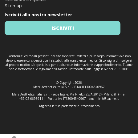
Sitemap
Iscriviti alla nostra newsletter
ISCRIVITI
I contenuti editoriali presenti nel sito sono stati redatti a puro scopo informativo e non
devono essere considerati quali sistututi alla consulenza medica. Si consiglia di rivolgersi
al proprio medico e/o specialista per qualunque informazione e approfondimento. Tuame
non è sottoposto alle regolamentizzazioni introdotte dalla Legge n.62 del 7.03.2001.
© Copyright 2026
Merz Aesthetics Italia S.r.l. - P.Iva IT13004340967
Merz Aesthetics Italia S.r.l. - sede legale: Via F. Filzi 25/A 20124 Milano (IT) - Tel.
+39 02 66989111 - Partita iva IT13004340967 - email:
info@tuame.it
Aggiorna le tue preferenze di tracciamento