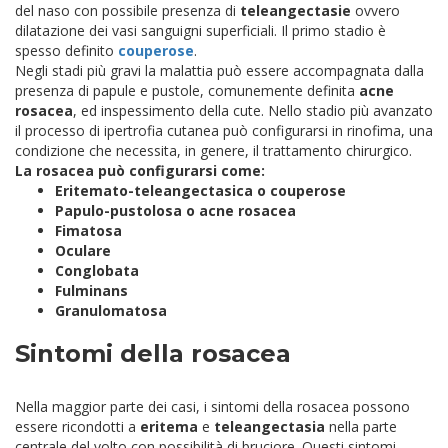
del naso con possibile presenza di
teleangectasie
ovvero
dilatazione dei vasi sanguigni superficiali. Il primo stadio è
spesso definito
couperose
.
Negli stadi più gravi la malattia può essere accompagnata dalla
presenza di papule e pustole, comunemente definita
acne
rosacea
, ed inspessimento della cute. Nello stadio più avanzato
il processo di ipertrofia cutanea può configurarsi in rinofima, una
condizione che necessita, in genere, il trattamento chirurgico.
La rosacea può configurarsi come:
Eritemato-teleangectasica o couperose
Papulo-pustolosa o acne rosacea
Fimatosa
Oculare
Conglobata
Fulminans
Granulomatosa
Sintomi della rosacea
Nella maggior parte dei casi, i sintomi della rosacea possono
essere ricondotti a
eritema
e
teleangectasia
nella parte
centrale del volto con possibilità di bruciore. Questi sintomi