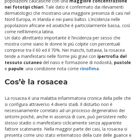
popolazioni caucasiche con una
maggiore concentrazione
nei fototipi chiari
. Tale dato è confermato dai rilevamenti
dermatologici che mostrano una maggiore presenza di casi nel
Nord Europa, in Irlanda e nei paesi baltici. L’incidenza nelle
popolazioni africane ed asiatiche è particolarmente bassa, così
come nell’America latina.
Un dato altrettanto importante è l’incidenza per sesso che
mostra come siano le donne le più colpite con percentuali
comprese tra il 60 ed il 70%. Nei maschi, tuttavia, la rosacea
tende a manifestarsi nelle forme più gravi con
ipertrofia del
tessuto cutaneo
del naso e formazione di nodosità,
pustole
e
papule
: una condizione nota come
rinofima
.
Cos’è la rosacea
La rosacea è una malattia infiammatoria cronica della pelle che
si configura attraverso 4 diversi stadi. Il disturbo non è
necessariamente correlato ad un processo degenerativo dei
sintomi poiché, anche in assenza di cure, può persistere nello
stesso stadio o manifestarsi ciclicamente senza apparente
fattore scatenante. Nella maggior parte dei casi, la rosacea si
presenta come uno stato eritematoso della cute delle guance e