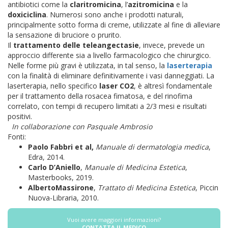
antibiotici come la
claritromicina
, l’
azitromicina
e la
doxiciclina
. Numerosi sono anche i prodotti naturali,
principalmente sotto forma di creme, utilizzate al fine di alleviare
la sensazione di bruciore o prurito.
Il
trattamento delle teleangectasie
, invece, prevede un
approccio differente sia a livello farmacologico che chirurgico.
Nelle forme più gravi è utilizzata, in tal senso, la
laserterapia
con la finalità di eliminare definitivamente i vasi danneggiati. La
laserterapia, nello specifico
laser CO2
, è altresì fondamentale
per il trattamento della rosacea fimatosa, e del rinofima
correlato, con tempi di recupero limitati a 2/3 mesi e risultati
positivi.
In collaborazione con Pasquale Ambrosio
Fonti:
Paolo Fabbri et al,
Manuale di dermatologia medica
,
Edra, 2014.
Carlo D’Aniello
,
Manuale di Medicina Estetica
,
Masterbooks, 2019.
AlbertoMassirone
,
Trattato di Medicina Estetica
, Piccin
Nuova-Libraria, 2010.
Vuoi avere maggiori informazioni?
CONTATTA IL MEDICO