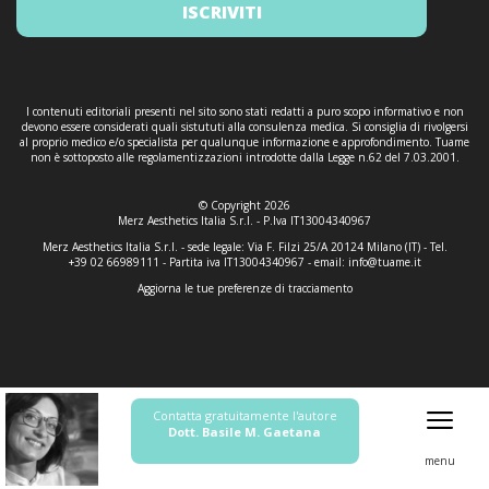
ISCRIVITI
I contenuti editoriali presenti nel sito sono stati redatti a puro scopo informativo e non
devono essere considerati quali sistututi alla consulenza medica. Si consiglia di rivolgersi
al proprio medico e/o specialista per qualunque informazione e approfondimento. Tuame
non è sottoposto alle regolamentizzazioni introdotte dalla Legge n.62 del 7.03.2001.
© Copyright 2026
Merz Aesthetics Italia S.r.l. - P.Iva IT13004340967
Merz Aesthetics Italia S.r.l. - sede legale: Via F. Filzi 25/A 20124 Milano (IT) - Tel.
+39 02 66989111 - Partita iva IT13004340967 - email:
info@tuame.it
Aggiorna le tue preferenze di tracciamento
Contatta gratuitamente l'autore
Dott. Basile M. Gaetana
menu
Informativa sulla raccolta