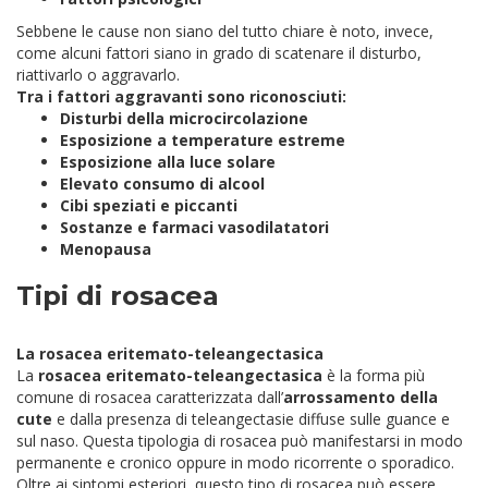
Sebbene le cause non siano del tutto chiare è noto, invece,
come alcuni fattori siano in grado di scatenare il disturbo,
riattivarlo o aggravarlo.
Tra i fattori aggravanti sono riconosciuti:
Disturbi della microcircolazione
Esposizione a temperature estreme
Esposizione alla luce solare
Elevato consumo di alcool
Cibi speziati e piccanti
Sostanze e farmaci vasodilatatori
Menopausa
Tipi di rosacea
La rosacea eritemato-teleangectasica
La
rosacea eritemato-teleangectasica
è la forma più
comune di rosacea caratterizzata dall’
arrossamento della
cute
e dalla presenza di teleangectasie diffuse sulle guance e
sul naso. Questa tipologia di rosacea può manifestarsi in modo
permanente e cronico oppure in modo ricorrente o sporadico.
Oltre ai sintomi esteriori, questo tipo di rosacea può essere