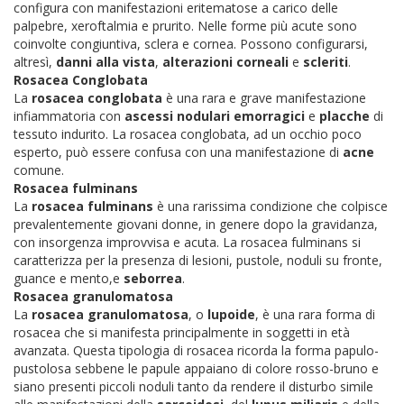
configura con manifestazioni eritematose a carico delle
palpebre, xeroftalmia e prurito. Nelle forme più acute sono
coinvolte congiuntiva, sclera e cornea. Possono configurarsi,
altresì,
danni alla vista
,
alterazioni corneali
e
scleriti
.
Rosacea Conglobata
La
rosacea conglobata
è una rara e grave manifestazione
infiammatoria con
ascessi nodulari emorragici
e
placche
di
tessuto indurito. La rosacea conglobata, ad un occhio poco
esperto, può essere confusa con una manifestazione di
acne
comune.
Rosacea fulminans
La
rosacea fulminans
è una rarissima condizione che colpisce
prevalentemente giovani donne, in genere dopo la gravidanza,
con insorgenza improvvisa e acuta. La rosacea fulminans si
caratterizza per la presenza di lesioni, pustole, noduli su fronte,
guance e mento,e
seborrea
.
Rosacea granulomatosa
La
rosacea granulomatosa
, o
lupoide
, è una rara forma di
rosacea che si manifesta principalmente in soggetti in età
avanzata. Questa tipologia di rosacea ricorda la forma papulo-
pustolosa sebbene le papule appaiano di colore rosso-bruno e
siano presenti piccoli noduli tanto da rendere il disturbo simile