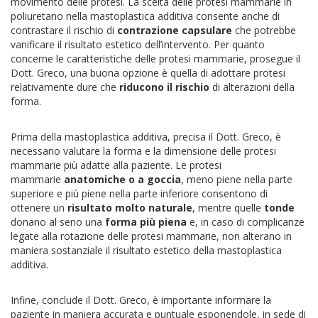
movimento delle protesi. La scelta delle protesi mammarie in
poliuretano nella mastoplastica additiva consente anche di
contrastare il rischio di
contrazione capsulare
che potrebbe
vanificare il risultato estetico dell’intervento. Per quanto
concerne le caratteristiche delle protesi mammarie, prosegue il
Dott. Greco, una buona opzione è quella di adottare protesi
relativamente dure che
riducono il rischio
di alterazioni della
forma.
Prima della mastoplastica additiva, precisa il Dott. Greco, è
necessario valutare la forma e la dimensione delle protesi
mammarie più adatte alla paziente. Le protesi
mammarie
anatomiche o a goccia
, meno piene nella parte
superiore e più piene nella parte inferiore consentono di
ottenere un
risultato molto naturale
, mentre quelle
tonde
donano al seno una
forma più piena
e, in caso di complicanze
legate alla rotazione delle protesi mammarie, non alterano in
maniera sostanziale il risultato estetico della mastoplastica
additiva.
Infine, conclude il Dott. Greco, è importante informare la
paziente in maniera accurata e puntuale esponendole, in sede di