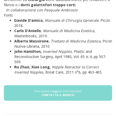
fibrosi o i
dotti galattofori troppo corti
.
In collaborazione con Pasquale Ambrosio
Fonti:
Davide D’amico,
Manuale di Chirurgia Generale
. Piccin
2018
.
Carlo D’Aniello
,
Manuale di Medicina Estetica
,
Masterbooks, 2019.
Alberto Massirone
,
Trattato di Medicina Estetica
, Piccin
Nuova-Libraria, 2010.
John Hamilton,
Inverted Nipples,
Plastic and
Reconstructive Surgery, April 1980, Vol. 65 Is 4, pp 507-
509.
Ru Zhao, Xiao Long,
Nipple Retractor to Correct
Inverted Nipples,
Breat Care, 2011 n°6, pp 463-465.
Vuoi avere maggiori informazioni?
CONTATTA IL MEDICO