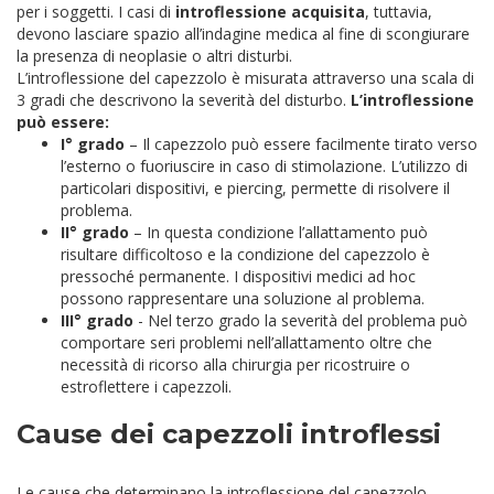
per i soggetti. I casi di
introflessione acquisita
, tuttavia,
devono lasciare spazio all’indagine medica al fine di scongiurare
la presenza di neoplasie o altri disturbi.
L’introflessione del capezzolo è misurata attraverso una scala di
3 gradi che descrivono la severità del disturbo.
L’introflessione
può essere:
I° grado
– Il capezzolo può essere facilmente tirato verso
l’esterno o fuoriuscire in caso di stimolazione. L’utilizzo di
particolari dispositivi, e piercing, permette di risolvere il
problema.
II° grado
– In questa condizione l’allattamento può
risultare difficoltoso e la condizione del capezzolo è
pressoché permanente. I dispositivi medici ad hoc
possono rappresentare una soluzione al problema.
III° grado
- Nel terzo grado la severità del problema può
comportare seri problemi nell’allattamento oltre che
necessità di ricorso alla chirurgia per ricostruire o
estroflettere i capezzoli.
Cause dei capezzoli introflessi
Le cause che determinano la introflessione del capezzolo