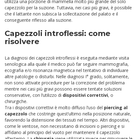
utilizza una porzione di mammella molto più grande del solo
capezzolo per la suzione. Tuttavia, nei casi più gravi, è possibile
che il lattante non subisca la sollecitazione del palato e il
conseguente riflesso alla suzione.
Capezzoli introflessi: come
risolvere
La diagnosi dei capezzoli introflessi è eseguita mediante visita
senologica alla quale il medico può far seguire mammografia,
ecografia e/o risonanza magnetica nel tentativo di individuare
altre patologie o disturbi. Nelle diagnosi I° grado, solitamente,
non sono attivate procedure per la correzione del problema
mentre nei casi più gravi possono essere tentate soluzioni
conservative, con l’utilizzo di
dispositivi correttivi
, o
chirurgiche.
Tra i dispositivi correttivi è molto diffuso l’uso del
piercing al
capezzolo
che costringe quest’ultimo nella posizione naturale,
favorendo la distensione dei tessuti nel tempo. Altri dispositivi,
come le ventose, non necessitano di incisioni o piercing e si
affidano al principio del vuoto per mantenere il capezzolo
all’esterno. La
chirurgia
viene utilizzata invece per rimuovere le