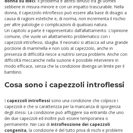
donna su dieci
. Il problema è altresì diffuso tra gli uomini
sebbene in misura minore e con un impatto trascurabile. Nella
donna, il capezzolo introflesso può essere alla base di disagio a
causa di ragioni estetiche e, di norma, non incrementa il rischio
per altre patologie o complicazioni di qualsiasi natura.
Un capitolo a parte è rappresentato dall’allattamento. L’opinione
comune, che vuole un allattamento problematico con i
capezzoli introflessi, sbaglia. Il neonato si attacca ad una grande
porzione di mammella e non solo al capezzolo, anche in
presenza di difficoltà riesce a nutrirsi senza problemi. Anche con
difficoltà meccaniche nella suzione è possibile intervenire in
modo efficace, senza che la condizione divenga un limite per il
bambino.
Cosa sono i capezzoli introflessi
I
capezzoli introflessi
sono una condizione che colpisce i
capezzoli e che si caratterizza per la mancanza di sporgenza
degli stessi. La condizione può affliggere sia entrambi che uno
dei due capezzoli ed inoltre può essere temporanea o
permanente. Nei casi di
introflessione dei capezzoli
congenita
, la condizione è del tutto priva di rischi e problemi