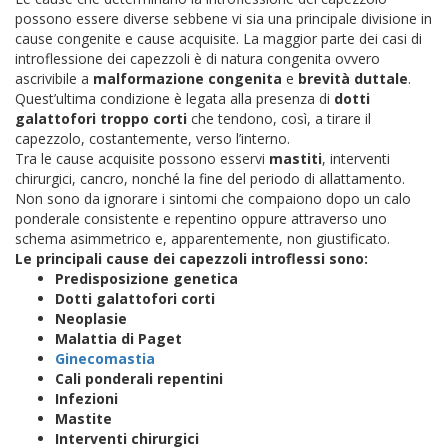
possono essere diverse sebbene vi sia una principale divisione in
cause congenite e cause acquisite. La maggior parte dei casi di
introflessione dei capezzoli è di natura congenita ovvero
ascrivibile a
malformazione congenita
e
brevità duttale
.
Quest’ultima condizione è legata alla presenza di
dotti
galattofori troppo corti
che tendono, così, a tirare il
capezzolo, costantemente, verso l’interno.
Tra le cause acquisite possono esservi
mastiti
, interventi
chirurgici, cancro, nonché la fine del periodo di allattamento.
Non sono da ignorare i sintomi che compaiono dopo un calo
ponderale consistente e repentino oppure attraverso uno
schema asimmetrico e, apparentemente, non giustificato.
Le principali cause dei capezzoli introflessi sono:
Predisposizione genetica
Dotti galattofori corti
Neoplasie
Malattia di Paget
Ginecomastia
Cali ponderali repentini
Infezioni
Mastite
Interventi chirurgici