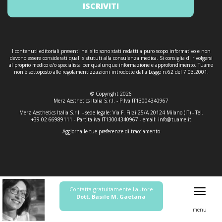
ISCRIVITI
I contenuti editoriali presenti nel sito sono stati redatti a puro scopo informativo e non
devono essere considerati quali sistututi alla consulenza medica. Si consiglia di rivolgersi
al proprio medico e/o specialista per qualunque informazione e approfondimento. Tuame
non è sottoposto alle regolamentizzazioni introdotte dalla Legge n.62 del 7.03.2001.
© Copyright 2026
Merz Aesthetics Italia S.r.l. - P.Iva IT13004340967
Merz Aesthetics Italia S.r.l. - sede legale: Via F. Filzi 25/A 20124 Milano (IT) - Tel.
+39 02 66989111 - Partita iva IT13004340967 - email:
info@tuame.it
Aggiorna le tue preferenze di tracciamento
Contatta gratuitamente l'autore
Dott. Basile M. Gaetana
menu
Informativa sulla raccolta