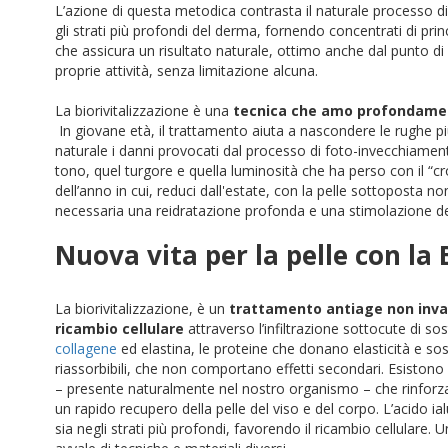
L’azione di questa metodica contrasta il naturale processo di
gli strati più profondi del derma
,
fornendo concentrati di princ
che assicura un risultato naturale, ottimo anche dal punto di
proprie attività, senza limitazione alcuna.
La biorivitalizzazione è una
tecnica che amo profondamente
In giovane età, il trattamento aiuta a nascondere le rughe pi
naturale i danni provocati dal processo di foto-invecchiament
tono, quel turgore e quella luminosità che ha perso con il “
dell’anno in cui, reduci dall'estate, con la pelle sottoposta no
necessaria una reidratazione profonda e una stimolazione de
Nuova vita per la pelle con la 
La biorivitalizzazione, è un
trattamento antiage non invasi
ricambio cellulare
attraverso l’infiltrazione sottocute di so
collagene
ed elastina, le proteine che donano elasticità e sost
riassorbibili, che non comportano effetti secondari. Esistono 
– presente naturalmente nel nostro organismo – che rinforza e
un rapido recupero della pelle del viso e del corpo.
L’acido ia
sia negli strati più profondi, favorendo il ricambio cellulare. Un