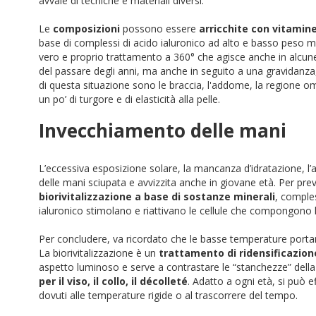
avvale di tecniche e materiali diversi.
Le
composizioni
possono essere
arricchite con vitamin
base di complessi di acido ialuronico ad alto e basso peso mo
vero e proprio trattamento a 360° che agisce anche in alcune
del passare degli anni, ma anche in seguito a una gravidanza
di questa situazione sono le braccia, l'addome, la regione o
un po’ di turgore e di elasticità alla pelle.
Invecchiamento delle mani
L’eccessiva esposizione solare, la mancanza d’idratazione, l
delle mani sciupata e avvizzita anche in giovane età. Per pr
biorivitalizzazione a base di sostanze minerali
, comples
ialuronico stimolano e riattivano le cellule che compongono la
Per concludere, va ricordato che le basse temperature portano
La
biorivitalizzazione
è un
trattamento di ridensificazion
aspetto luminoso e serve a contrastare le “stanchezze” della p
per il viso, il collo, il décolleté
. Adatto a ogni età, si può 
dovuti alle temperature rigide o al trascorrere del tempo.