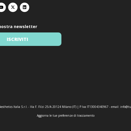
a nostra newsletter
ISCRIVITI
esthetics Italia S.r.l. - Via F. Filzi 25/A 20124 Milano (IT) | P.Iva IT13004340967 - email:
info@tu
Aggiorna le tue preferenze di tracciamento