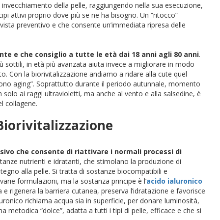
 invecchiamento della pelle,
raggiungendo nella sua esecuzione,
ipi attivi proprio dove più se ne ha bisogno. Un “ritocco”
 vista preventivo
e che consente un’immediata ripresa delle
 e che consiglio a tutte le età dai 18 anni agli 80 anni
.
ù sottili, in età più avanzata aiuta invece a migliorare in modo
o. Con la biorivitalizzazione andiamo a ridare alla cute quel
crono aging”. Soprattutto durante il periodo autunnale, momento
n solo ai raggi ultravioletti, ma anche al vento e alla salsedine, è
l collagene.
Biorivitalizzazione
vo che consente di riattivare i normali processi di
stanze nutrienti e idratanti, che stimolano la produzione di
egno alla pelle. Si tratta di sostanze biocompatibili e
varie formulazioni, ma la sostanza principe è l’
acido ialuronico
 rigenera la barriera cutanea, preserva l’idratazione e favorisce
luronico richiama acqua sia in superficie, per donare luminosità,
a metodica “dolce”, adatta a tutti i tipi di pelle, efficace e che si