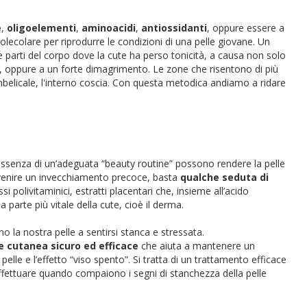
e
,
oligoelementi
,
aminoacidi
,
antiossidanti
, oppure essere a
lecolare per riprodurre le condizioni di una pelle giovane. Un
 parti del corpo dove la cute ha perso tonicità, a causa non solo
, oppure a un forte dimagrimento. Le zone che risentono di più
mbelicale, l'interno coscia. Con questa metodica andiamo a ridare
’assenza di un’adeguata “beauty routine” possono rendere la pelle
evenire un invecchiamento precoce, basta
qualche seduta di
si polivitaminici, estratti placentari che, insieme all’acido
 parte più vitale della cute, cioè il derma.
 la nostra pelle a sentirsi stanca e stressata.
e cutanea sicuro ed efficace
che aiuta a mantenere un
elle e l’effetto “viso spento”. Si tratta di un trattamento efficace
effettuare quando compaiono i segni di stanchezza della pelle