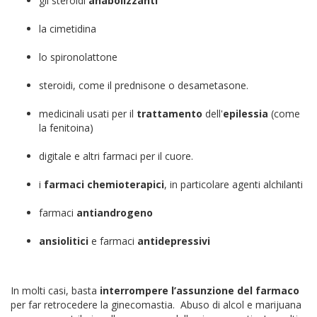
gli steroidi
anabolizzanti
la cimetidina
lo spironolattone
steroidi, come il prednisone o desametasone.
medicinali usati per il
trattamento
dell'
epilessia
(come
la fenitoina)
digitale e altri farmaci per il cuore.
i
farmaci chemioterapici
, in particolare agenti alchilanti
farmaci
antiandrogeno
ansiolitici
e farmaci
antidepressivi
In molti casi, basta
interrompere l’assunzione del farmaco
per far retrocedere la ginecomastia. Abuso di alcol e marijuana