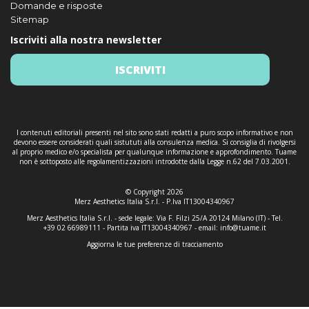
Domande e risposte
Sitemap
Iscriviti alla nostra newsletter
ISCRIVITI
I contenuti editoriali presenti nel sito sono stati redatti a puro scopo informativo e non
devono essere considerati quali sistututi alla consulenza medica. Si consiglia di rivolgersi
al proprio medico e/o specialista per qualunque informazione e approfondimento. Tuame
non è sottoposto alle regolamentizzazioni introdotte dalla Legge n.62 del 7.03.2001.
© Copyright 2026
Merz Aesthetics Italia S.r.l. - P.Iva IT13004340967
Merz Aesthetics Italia S.r.l. - sede legale: Via F. Filzi 25/A 20124 Milano (IT) - Tel.
+39 02 66989111 - Partita iva IT13004340967 - email:
info@tuame.it
Aggiorna le tue preferenze di tracciamento