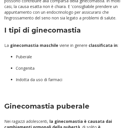
possono contribuire alla comparsa della ginecomastia. In molti
casi, la causa esatta non è chiara. E 'consigliabile prendere un
appuntamento con un endocrinologo per assicurarsi che
l’ingrossamento del seno non sia legato a problemi di salute.
I tipi di ginecomastia
La
ginecomastia
maschile
viene in genere
classificata in
:
Puberale
Congenita
Indotta da uso di farmaci
Ginecomastia puberale
Nei ragazzi adolescenti,
la ginecomastia è causata dai
cambiamenti ormonali della pubertà,
di solito
è