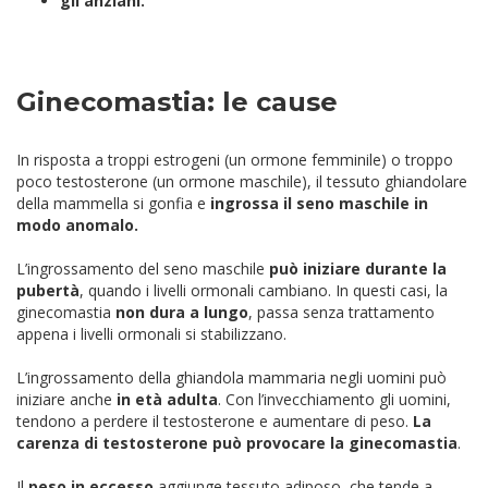
gli anziani.
Ginecomastia: le cause
In risposta a troppi estrogeni (un ormone femminile) o troppo
poco testosterone (un ormone maschile), il tessuto ghiandolare
della mammella si gonfia e
ingrossa il seno maschile in
modo anomalo.
L’ingrossamento del seno maschile
può iniziare durante la
pubertà
, quando i livelli ormonali cambiano. In questi casi, la
ginecomastia
non dura a lungo
, passa senza trattamento
appena i livelli ormonali si stabilizzano.
L’ingrossamento della ghiandola mammaria negli uomini può
iniziare anche
in età adulta
. Con l’invecchiamento gli uomini,
tendono a perdere il testosterone e aumentare di peso.
La
carenza di testosterone può provocare la ginecomastia
.
Il
peso in eccesso
aggiunge tessuto adiposo, che tende a