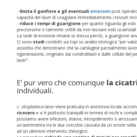
-
limita il gonfiore e gli eventuali
ematomi
post operator
capacità del laser di coagulare immediatamente i tessuti recisi
-
riduce i tempi di guarigione
per quanto riguarda gli esiti 
precisissime e talmente sottili da non lasciare esiti cicatrizia
La sede di incisione rimane la stessa perciò, a guarigione avven
Ci sono
studi
condotti sui topi su analisi istologica “per valu
assistita che dimostrano che la cartilagine parzialmente laser
rigenerazione, originato dai condroblasti e dalle cellule del p
laser”.
E’ pur vero che comunque
la cicat
individuali.
L' otoplastica laser viene praticata in anestesia locale a
ricovero
e si è piuttosto tranquilli in termini di rischi e co
possiamo avere infezioni, dolore, intorpidimento o arrossame
un'asimmetria tra le due orecchie causata da un errore nella ri
ad un ulteriore intervento chirurgico.