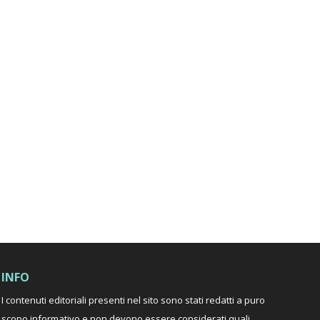
INFO
I contenuti editoriali presenti nel sito sono stati redatti a puro
scopo informativo e non devono essere considerati quali