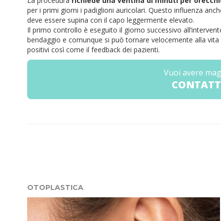
La procedura
richiede una ventina di minuti per orecchi
per i primi giorni i padiglioni auricolari. Questo influenza anc
deve essere supina con il capo leggermente elevato.
Il primo controllo è eseguito il giorno successivo all’interven
bendaggio e comunque si può tornare velocemente alla vita di 
positivi così come il feedback dei pazienti.
Vuoi avere mag
CONTATT
OTOPLASTICA