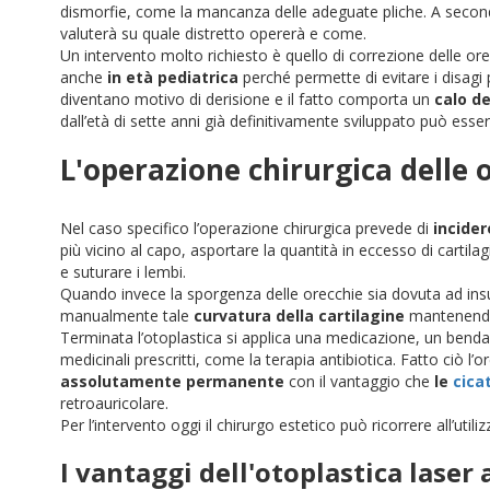
dismorfie, come la mancanza delle adeguate pliche. A second
valuterà su quale distretto opererà e come.
Un intervento molto richiesto è quello di correzione delle or
anche
in età pediatrica
perché permette di evitare i disagi 
diventano motivo di derisione e il fatto comporta un
calo d
dall’età di sette anni già definitivamente sviluppato può ess
L'operazione chirurgica delle 
Nel caso specifico l’operazione chirurgica prevede di
incider
più vicino al capo, asportare la quantità in eccesso di cartila
e suturare i lembi.
Quando invece la sporgenza delle orecchie sia dovuta ad insu
manualmente tale
curvatura della cartilagine
mantenendol
Terminata l’otoplastica si applica una medicazione, un bend
medicinali prescritti, come la terapia antibiotica.
Fatto ciò l’o
assolutamente permanente
con il vantaggio che
le
cicat
retroauricolare.
Per l’intervento oggi il chirurgo estetico può ricorrere all’utili
I vantaggi dell'otoplastica laser 