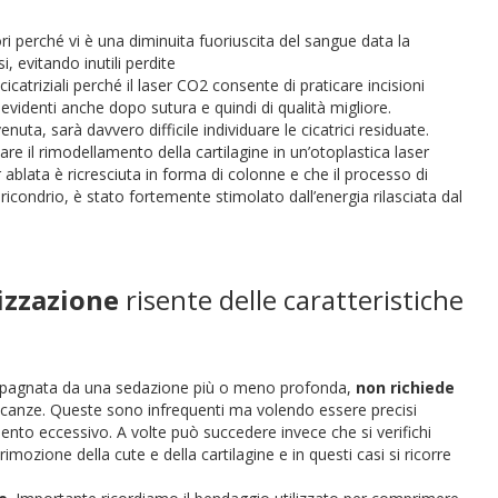
i perché vi è una diminuita fuoriuscita del sangue data la
, evitando inutili perdite
cicatriziali perché il laser CO2 consente di praticare incisioni
li evidenti anche dopo sutura e quindi di qualità migliore.
uta, sarà davvero difficile individuare le cicatrici residuate.
tare il rimodellamento della cartilagine in un’otoplastica laser
 ablata è ricresciuta in forma di colonne e che il processo di
ericondrio, è stato fortemente stimolato dall’energia rilasciata dal
rizzazione
risente delle caratteristiche
ccompagnata da una sedazione più o meno profonda,
non richiede
mplicanze. Queste sono infrequenti ma volendo essere precisi
nto eccessivo. A volte può succedere invece che si verifichi
mozione della cute e della cartilagine e in questi casi si ricorre