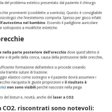
a del problema estetico presentato dal paziente il chirurgo
ecchie prominenti (cosiddette a sventola). Questo è consigliabile
psicologici che l’inestetismo comporta. Spesso per gioco infatti
ell’autostima nel bambino
. Essendo il padiglione auricolare
ere sottoposto a modifiche estetiche.
orecchie
e nella parte posteriore dell'orecchio
dove quest'ultimo è
gine e di pelle della conca, causa della protrusione delle orecchie,
fficiente formazione dell’antelice si procede creando
a tramite suture di trazione.
aggio elastico come sostegno e il paziente dovrà assumere i
recchio riacquista le giuste proporzioni e
il risultato è
rici
non sono visibili
perché nascoste nella piega
zzo del bisturi e, novità, anche del
laser a CO2
.
a CO2. riscontrati sono notevoli: