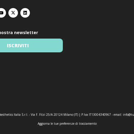
a nostra newsletter
ISCRIVITI
esthetics Italia S.r.l. - Via F. Filzi 25/A 20124 Milano (IT) | P.Iva IT13004340967 - email:
info@tu
Aggiorna le tue preferenze di tracciamento