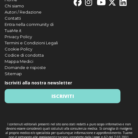
Chi siamo
Autori / Redazione
Contatti
Entra nella community di
TuaMe.it
Privacy Policy
Termini e Condizioni Legali
Cookie Policy
Codice di condotta
Mappa Medici
Domande e risposte
Sitemap
Iscriviti alla nostra newsletter
ISCRIVITI
I contenuti editoriali presenti nel sito sono stati redatti a puro scopo informativo e non
devono essere considerati quali sistututi alla consulenza medica. Si consiglia di rivolgersi
al proprio medico e/o specialista per qualunque informazione e approfondimento. Tuame
non è sottoposto alle regolamentizzazioni introdotte dalla Legge n.62 del 7.03.2001.