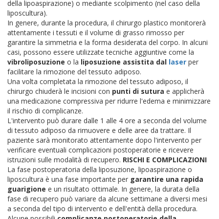
della lipoaspirazione) o mediante scolpimento (nel caso della
liposcultura).
In genere, durante la procedura, il chirurgo plastico monitorerà
attentamente i tessuti e il volume di grasso rimosso per
garantire la simmetria e la forma desiderata del corpo. In alcuni
casi, possono essere utilizzate tecniche aggiuntive come la
vibroliposuzione
o la
liposuzione assistita dal
laser
per
facilitare la rimozione del tessuto adiposo.
Una volta completata la rimozione del tessuto adiposo, il
chirurgo chiuderà le incisioni con
punti di sutura
e applicherà
una medicazione compressiva per ridurre l'edema e minimizzare
il rischio di complicanze.
L'intervento può durare dalle 1 alle 4 ore a seconda del volume
di tessuto adiposo da rimuovere e delle aree da trattare. Il
paziente sarà monitorato attentamente dopo l'intervento per
verificare eventuali complicazioni postoperatorie e ricevere
istruzioni sulle modalità di recupero.
RISCHI E COMPLICAZIONI
La fase postoperatoria della liposuzione, lipoaspirazione o
liposcultura è una fase importante per
garantire una rapida
guarigione
e un risultato ottimale. In genere, la durata della
fase di recupero può variare da alcune settimane a diversi mesi
a seconda del tipo di intervento e dell'entità della procedura.
Alcune possibili
complicanze postoperatorie della