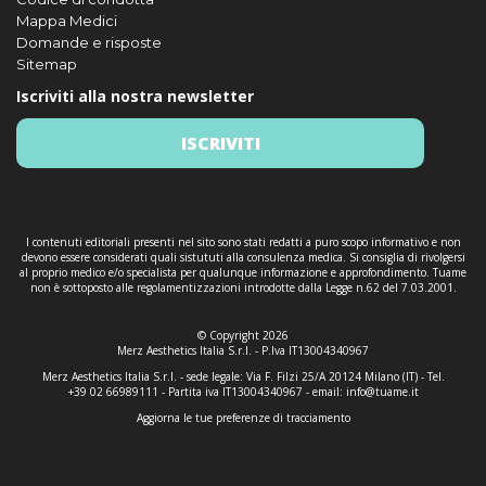
Mappa Medici
Domande e risposte
Sitemap
Iscriviti alla nostra newsletter
ISCRIVITI
I contenuti editoriali presenti nel sito sono stati redatti a puro scopo informativo e non
devono essere considerati quali sistututi alla consulenza medica. Si consiglia di rivolgersi
al proprio medico e/o specialista per qualunque informazione e approfondimento. Tuame
non è sottoposto alle regolamentizzazioni introdotte dalla Legge n.62 del 7.03.2001.
© Copyright 2026
Merz Aesthetics Italia S.r.l. - P.Iva IT13004340967
Merz Aesthetics Italia S.r.l. - sede legale: Via F. Filzi 25/A 20124 Milano (IT) - Tel.
+39 02 66989111 - Partita iva IT13004340967 - email:
info@tuame.it
Aggiorna le tue preferenze di tracciamento