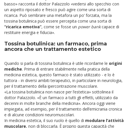
basso» racconta il dottor Palazzolo «vedersi allo specchio con
un aspetto riposato e fresco può agire come una sorta di
ricarica. Può sembrare una metafora un po’ forzata, ma la
tossina botulinica può essere percepita come una sorta di
“ricarica emotiva”
, come se fosse un
power bank
capace di
restituire energia e fiducia».
Tossina botulinica: un farmaco, prima
ancora che un trattamento estetico
Quando si parla di tossina botulinica è utile ricordarne le
origini
mediche
. Prima di entrare stabilmente nella pratica della
medicina estetica, questo farmaco è stato utilizzato - e lo è
tuttora - in diversi ambiti terapeutici, in particolare in neurologia,
per il trattamento della ipercontrazione muscolare.
«La tossina botulinica non nasce per l’estetica» sottolinea il
dottor Palazzolo. «È un farmaco a tutti gli effetti, utilizzato da
decenni in molte branche della medicina». Ancora oggi viene
impiegata, ad esempio, per il trattamento dell’emicrania cronica
e di alcune condizioni neuromuscolari.
In medicina estetica, il suo ruolo è quello di
modulare l’attività
muscolare
, non di bloccarla. È proprio questa capacità che