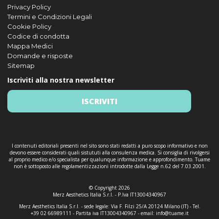
Privacy Policy
Termini e Condizioni Legali
Cookie Policy
Codice di condotta
Mappa Medici
Domande e risposte
Sitemap
Iscriviti alla nostra newsletter
ISCRIVITI
I contenuti editoriali presenti nel sito sono stati redatti a puro scopo informativo e non
devono essere considerati quali sistututi alla consulenza medica. Si consiglia di rivolgersi
al proprio medico e/o specialista per qualunque informazione e approfondimento. Tuame
non è sottoposto alle regolamentizzazioni introdotte dalla Legge n.62 del 7.03.2001.
© Copyright 2026
Merz Aesthetics Italia S.r.l. - P.Iva IT13004340967
Merz Aesthetics Italia S.r.l. - sede legale: Via F. Filzi 25/A 20124 Milano (IT) - Tel.
+39 02 66989111 - Partita iva IT13004340967 - email:
info@tuame.it