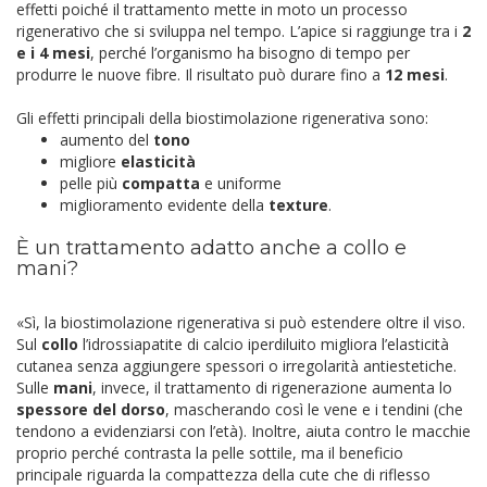
effetti poiché il trattamento mette in moto un processo
rigenerativo che si sviluppa nel tempo. L’apice si raggiunge tra i
2
e i 4 mesi
, perché l’organismo ha bisogno di tempo per
produrre le nuove fibre. Il risultato può durare fino a
12 mesi
.
Gli effetti principali della biostimolazione rigenerativa sono:
aumento del
tono
migliore
elasticità
pelle più
compatta
e uniforme
miglioramento evidente della
texture
.
È un trattamento adatto anche a collo e
mani?
«Sì, la biostimolazione rigenerativa si può estendere oltre il viso.
Sul
collo
l’idrossiapatite di calcio iperdiluito migliora l’elasticità
cutanea senza aggiungere spessori o irregolarità antiestetiche.
Sulle
mani
, invece, il trattamento di rigenerazione aumenta lo
spessore del dorso
, mascherando così le vene e i tendini (che
tendono a evidenziarsi con l’età). Inoltre, aiuta contro le macchie
proprio perché contrasta la pelle sottile, ma il beneficio
principale riguarda la compattezza della cute che di riflesso