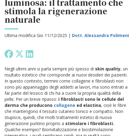
luminosa: il trattamento che
stimola la rigenerazione
naturale
Ultima modifica Gio 11/12/2025 |
Dott. Alessandra Polimeni
Negli ultimi anni si parla sempre più spesso di
skin quality
, un
risultato estetico che corrisponde ai nuovi desideri dei pazienti.
In questo contesto, termini come
collagene e fibroblasti non
sono più appannaggio degli addetti ai lavori, ma sono entrati a
far parte del lessico di chi ha a cuore la propria qualità della
pelle. Per un breve ripasso:
i fibroblasti sono le cellule del
derma che producono
collagene
ed elastina
, cioè le fibre
che mantengono il tessuto cutaneo tonico e compatto. Non
stupisce, quindi, che molti trattamenti estetici di nuova
generazione puntino proprio a
stimolare i fibroblasti.
Qualche esempio? Biorivitalizzazione e biostimolazione
rigenerativa, i quali sembrano simili, ma in realtà sono