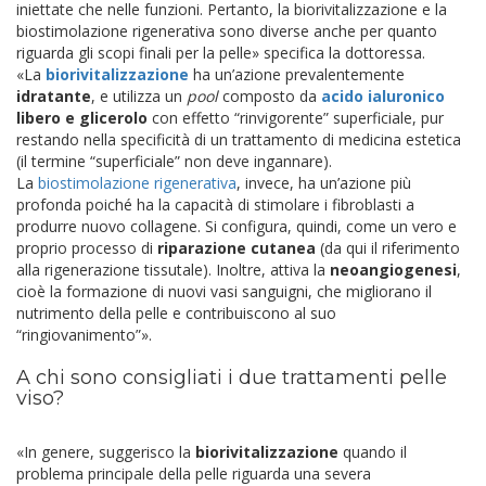
iniettate che nelle funzioni. Pertanto, la biorivitalizzazione e la
biostimolazione rigenerativa sono diverse anche per quanto
riguarda gli scopi finali per la pelle» specifica la dottoressa.
«La
biorivitalizzazione
ha un’azione prevalentemente
idratante
, e utilizza un
pool
composto da
acido ialuronico
libero e glicerolo
con effetto “rinvigorente” superficiale, pur
restando nella specificità di un trattamento di medicina estetica
(il termine “superficiale” non deve ingannare).
La
biostimolazione rigenerativa
, invece, ha un’azione più
profonda poiché ha la capacità di stimolare i fibroblasti a
produrre nuovo collagene. Si configura, quindi, come un vero e
proprio processo di
riparazione cutanea
(da qui il riferimento
alla rigenerazione tissutale). Inoltre, attiva la
neoangiogenesi
,
cioè la formazione di nuovi vasi sanguigni, che migliorano il
nutrimento della pelle e contribuiscono al suo
“ringiovanimento”».
A chi sono consigliati i due trattamenti pelle
viso?
«In genere, suggerisco la
biorivitalizzazione
quando il
problema principale della pelle riguarda una severa