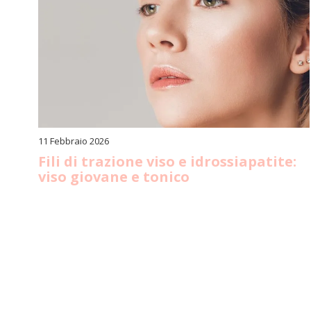
11 Febbraio 2026
Fili di trazione viso e idrossiapatite:
viso giovane e tonico