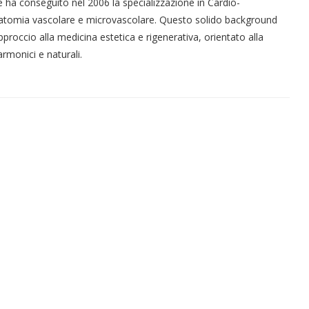
e ha conseguito nel 2006 la specializzazione in Cardio-
atomia vascolare e microvascolare. Questo solido background
proccio alla medicina estetica e rigenerativa, orientato alla
armonici e naturali.