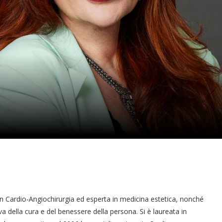
in Cardio-Angiochirurgia ed esperta in medicina estetica, nonché
va della cura e del benessere della persona. Si è laureata in