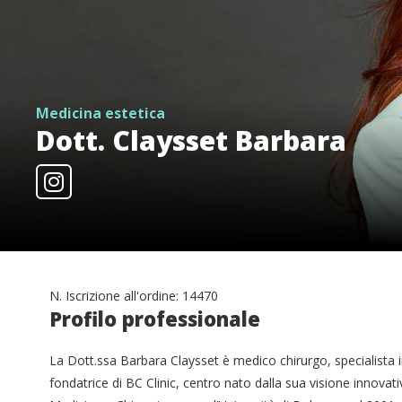
Medicina estetica
Dott. Claysset Barbara
N. Iscrizione all'ordine: 14470
Profilo professionale
La Dott.ssa Barbara Claysset è medico chirurgo, specialista 
fondatrice di BC Clinic, centro nato dalla sua visione innovati