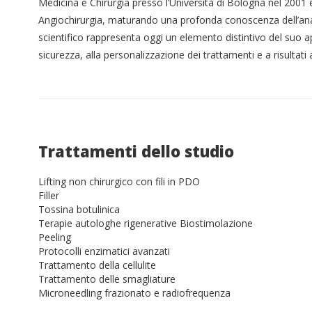
Medicina e Chirurgia presso l’Università di Bologna nel 2001 
Angiochirurgia, maturando una profonda conoscenza dell’an
scientifico rappresenta oggi un elemento distintivo del suo ap
sicurezza, alla personalizzazione dei trattamenti e a risultati 
Trattamenti dello studio
Lifting non chirurgico con fili in PDO
Filler
Tossina botulinica
Terapie autologhe rigenerative Biostimolazione
Peeling
Protocolli enzimatici avanzati
Trattamento della cellulite
Trattamento delle smagliature
Microneedling frazionato e radiofrequenza