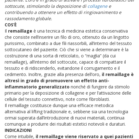
sottocute, stimolando la deposizione di
collagene
e
contribuendo a ottenere un effetto di ringiovanimento e
rassodamento globale.
COS’È
Il
remaillage
è una tecnica di medicina estetica conservativa
che consiste nell’inserire un filo di oro, ottenuto da un lingotto
purissimo, combinato a due fili riassorbili, all’interno del tessuto
sottocutaneo del paziente. Ciò che si viene a determinare è la
costruzione di una sorta di reticolato, o “maglia” (da cui
remaillage), all’interno del sottocute, capace di compattare il
tessuto e di ridiscenderlo, evitandone il corrugamento e il
cedimento. Inoltre, grazie alla presenza dell’oro,
il remaillage è
altresì in grado di promuovere un effetto anti-
infiammatorio generalizzato
nonché di fungere da stimolo
primario per la deposizione di collagene e per l’attivazione delle
cellule del tessuto connettivo, note come fibroblasti.
Il remaillage costituisce dunque una efficace metodica
alternativa al lifting tradizionale e, sebbene sia una tecnologia
ormai superata dall’introduzione di nuovi materiali, continua
comunque a produrre dei risultati estetici notevoli e duraturi.
INDICAZIONI
Come intuibile,
il remaillage viene riservato a quei pazienti