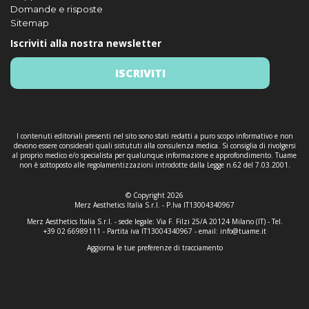
Domande e risposte
Sitemap
Iscriviti alla nostra newsletter
ISCRIVITI
I contenuti editoriali presenti nel sito sono stati redatti a puro scopo informativo e non
devono essere considerati quali sistututi alla consulenza medica. Si consiglia di rivolgersi
al proprio medico e/o specialista per qualunque informazione e approfondimento. Tuame
non è sottoposto alle regolamentizzazioni introdotte dalla Legge n.62 del 7.03.2001.
© Copyright 2026
Merz Aesthetics Italia S.r.l. - P.Iva IT13004340967
Merz Aesthetics Italia S.r.l. - sede legale: Via F. Filzi 25/A 20124 Milano (IT) - Tel.
+39 02 66989111 - Partita iva IT13004340967 - email:
info@tuame.it
Aggiorna le tue preferenze di tracciamento