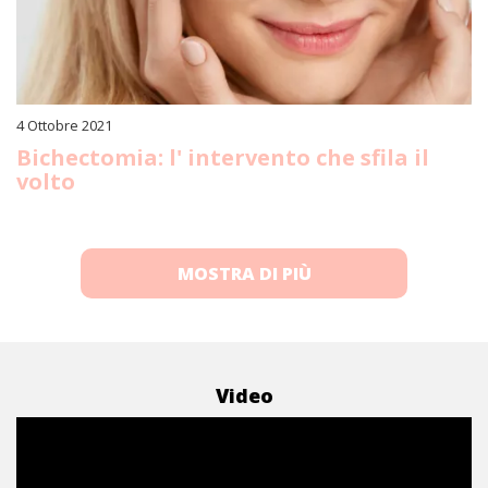
4 Ottobre 2021
Bichectomia: l' intervento che sfila il
volto
MOSTRA DI PIÙ
Video