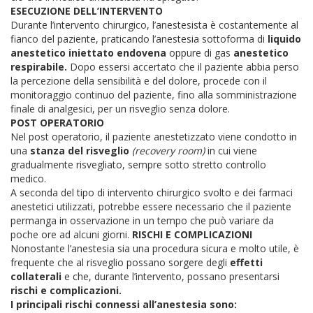
ESECUZIONE DELL’INTERVENTO
Durante l’intervento chirurgico, l’anestesista è costantemente al
fianco del paziente, praticando l’anestesia sottoforma di
liquido
anestetico iniettato endovena
oppure di gas
anestetico
respirabile.
Dopo essersi accertato che il paziente abbia perso
la percezione della sensibilità e del dolore, procede con il
monitoraggio continuo del paziente, fino alla somministrazione
finale di analgesici, per un risveglio senza dolore.
POST OPERATORIO
Nel post operatorio, il paziente anestetizzato viene condotto in
una
stanza del risveglio
(recovery room)
in cui viene
gradualmente risvegliato, sempre sotto stretto controllo
medico.
A seconda del tipo di intervento chirurgico svolto e dei farmaci
anestetici utilizzati, potrebbe essere necessario che il paziente
permanga in osservazione in un tempo che può variare da
poche ore ad alcuni giorni.
RISCHI E COMPLICAZIONI
Nonostante l’anestesia sia una procedura sicura e molto utile, è
frequente che al risveglio possano sorgere degli
effetti
collaterali
e che, durante l’intervento, possano presentarsi
rischi e complicazioni.
I principali rischi connessi all’anestesia sono: