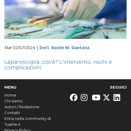
Mar 02/07/2024 |
Dott. Basile M. Gaetana
Laparoscopia, cos'è? L'intervento, rischi e
complicazioni
MENU
SEGUICI
Home
Chi siamo
Autori / Redazione
Contatti
Entra nella community di
TuaMe.it
Privacy Policy