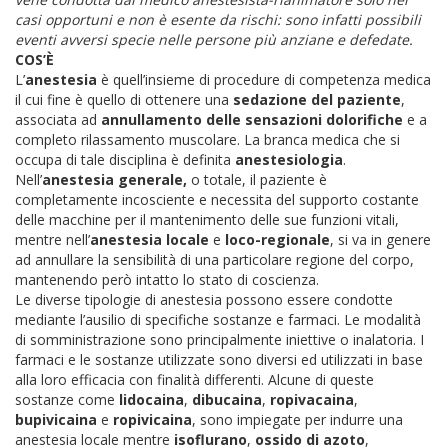
casi opportuni e non è esente da rischi: sono infatti possibili
eventi avversi specie nelle persone più anziane e defedate.
COS’È
L’
anestesia
è quell’insieme di procedure di competenza medica
il cui fine è quello di ottenere una
sedazione del paziente
,
associata ad
annullamento delle sensazioni dolorifiche
e a
completo rilassamento muscolare. La branca medica che si
occupa di tale disciplina è definita
anestesiologia
.
Nell’
anestesia generale,
o totale, il paziente è
completamente incosciente e necessita del supporto costante
delle macchine per il mantenimento delle sue funzioni vitali,
mentre nell’
anestesia locale
e
loco-regionale
, si va in genere
ad annullare la sensibilità di una particolare regione del corpo,
mantenendo però intatto lo stato di coscienza.
Le diverse tipologie di anestesia possono essere condotte
mediante l’ausilio di specifiche sostanze e farmaci. Le modalità
di somministrazione sono principalmente iniettive o inalatoria. I
farmaci e le sostanze utilizzate sono diversi ed utilizzati in base
alla loro efficacia con finalità differenti. Alcune di queste
sostanze come
lidocaina
,
dibucaina
,
ropivacaina
,
bupivicaina
e
ropivicaina
, sono impiegate per indurre una
anestesia locale mentre
isoflurano
,
ossido
di
azoto
,