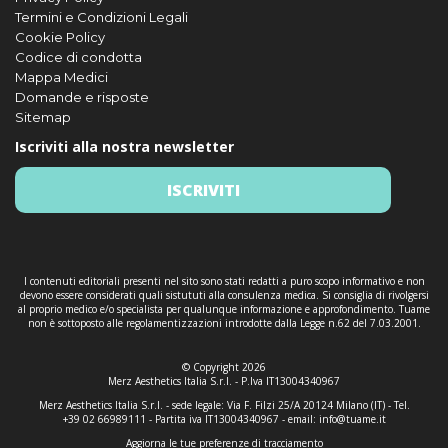
Termini e Condizioni Legali
Cookie Policy
Codice di condotta
Mappa Medici
Domande e risposte
Sitemap
Iscriviti alla nostra newsletter
ISCRIVITI
I contenuti editoriali presenti nel sito sono stati redatti a puro scopo informativo e non
devono essere considerati quali sistututi alla consulenza medica. Si consiglia di rivolgersi
al proprio medico e/o specialista per qualunque informazione e approfondimento. Tuame
non è sottoposto alle regolamentizzazioni introdotte dalla Legge n.62 del 7.03.2001.
© Copyright 2026
Merz Aesthetics Italia S.r.l. - P.Iva IT13004340967
Merz Aesthetics Italia S.r.l. - sede legale: Via F. Filzi 25/A 20124 Milano (IT) - Tel.
+39 02 66989111 - Partita iva IT13004340967 - email:
info@tuame.it
Aggiorna le tue preferenze di tracciamento