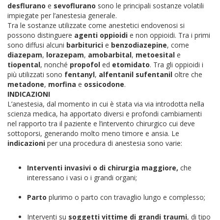
desflurano
e
sevoflurano
sono le principali sostanze volatili
impiegate per l’anestesia generale.
Tra le sostanze utilizzate come anestetici endovenosi si
possono distinguere
agenti oppioidi
e non oppioidi. Tra i primi
sono diffusi alcuni
barbiturici
e
benzodiazepine
, come
diazepam
,
lorazepam
,
amobarbital
,
metoesital
e
tiopental
, nonché
propofol
ed
etomidato
. Tra gli oppioidi i
più utilizzati sono
fentanyl
,
alfentanil
sufentanil
oltre che
metadone
,
morfina
e
ossicodone
.
INDICAZIONI
L’anestesia, dal momento in cui è stata via via introdotta nella
scienza medica, ha apportato diversi e profondi cambiamenti
nel rapporto tra il paziente e l’intervento chirurgico cui deve
sottoporsi, generando molto meno timore e ansia.
Le
indicazioni
per una procedura di anestesia sono varie:
Interventi invasivi o di chirurgia maggiore,
che
interessano i vasi o i grandi organi;
Parto
plurimo o parto con travaglio lungo e complesso;
Interventi su
soggetti vittime di grandi traumi
, di tipo