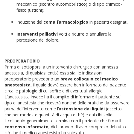
meccanico (scontro automobilistico) o di tipo chimico-
fisico (ustioni);
Induzione del
coma farmacologico
in pazienti designati;
Interventi palliativi
volti a ridurre o annullare la
percezione del dolore.
PREOPERATORIO
Prima di sottoporsi a un intervento chirurgico con annessa
anestesia, di qualsiasi entità essa sia, le indicazioni
preoperatorie prevedono un
breve colloquio col medico
anestesista,
il quale dovrà essere ben informato dal paziente
circa le patologie di cui soffre e di eventuali allergie.
L’anestesista invece ha il compito di informare il paziente sul
tipo di anestesia che riceverà nonché delle pratiche da osservare
prima dell’intervento come l’
astensione dai liquidi
(eccetto
che per modeste quantità di acqua e thè) e dai cibi solidi.
Il colloquio generalmente termina con il paziente che firma il
consenso informato,
dichiarando di aver compreso del tutto
ciò che il medico anestesista ha spiegato.