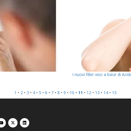
I nuovi filler viso a base di Aci
1
•
2
•
3
•
4
•
5
•
6
•
7
•
8
•
9
•
10
•
11
•
12
•
13
•
14
•
15