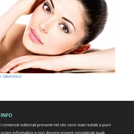
do Ialuronico
INFO
I contenuti editoriali presenti nel sito sono stati redatti a puro
scopo informativo e non devono essere considerati quali