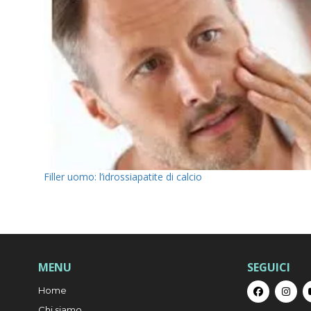
Filler uomo: l’idrossiapatite di calcio
MENU
SEGUICI
Home
Chi siamo